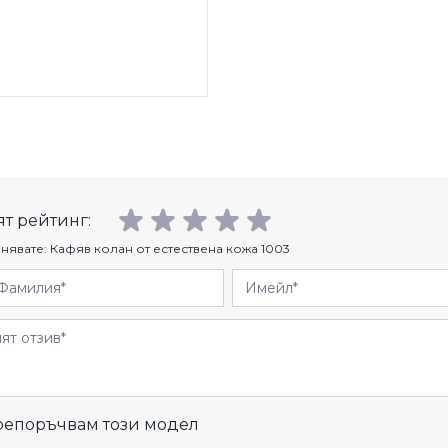
т рейтинг:
нявате:
Кафяв колан от естествена кожа 1003
Фамилия
Имейл
и
епоръчвам този модел