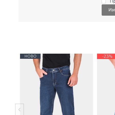
П
Из
НОВО
-23%