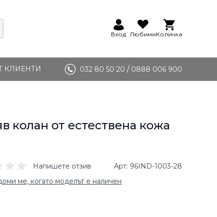
Вход
Любими
Количка
Т КЛИЕНТИ
/
032 80 50 20
0888 006 900
в колан от естествена кожа
Напишете отзив
Арт
96IND-1003-28
оми ме, когато моделът е наличен