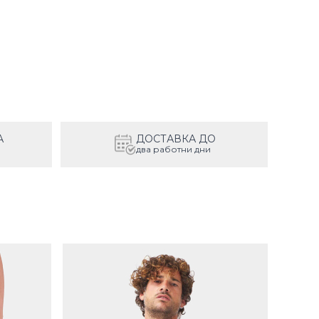
А
ДОСТАВКА ДО
два работни дни