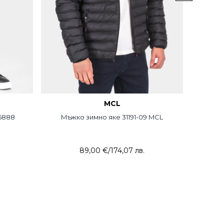
MCL
 5888
Мъжко зимно яке 31191-09 MCL
Мъж
89,00 €
/
174,07 лв.