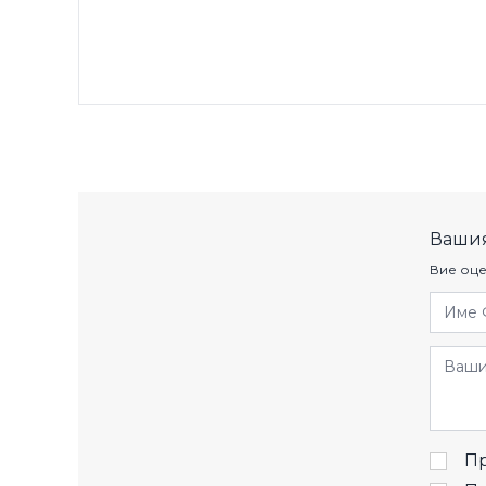
Вашия
Вие оце
Име 
Отзив
Пр