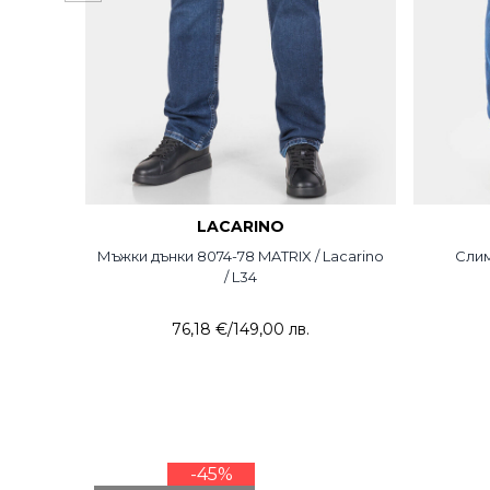
LACARINO
Мъжки дънки 8074-78 MATRIX / Lacarino
Слим
/ L34
76,18 €
/
149,00 лв.
-45%