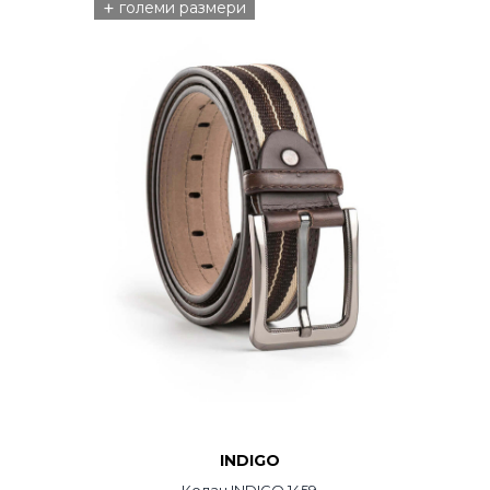
+
големи размери
INDIGO