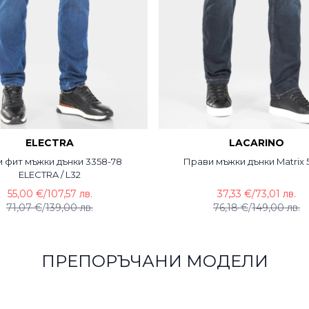
ELECTRA
LACARINO
 фит мъжки дънки 3358-78
Прави мъжки дънки Matrix
ELECTRA / L32
55,00 €
/
107,57 лв.
37,33 €
/
73,01 лв.
71,07 €
/
139,00 лв.
76,18 €
/
149,00 лв.
ПРЕПОРЪЧАНИ МОДЕЛИ