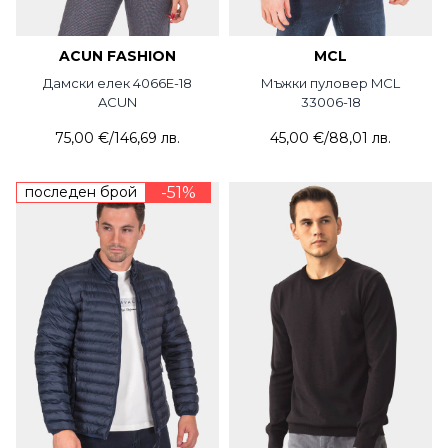
ACUN FASHION
MCL
Дамски елек 4066E-18
Мъжки пуловер MCL
ACUN
33006-18
75,00 €
/
146,69 лв.
45,00 €
/
88,01 лв.
последен брой
-51%