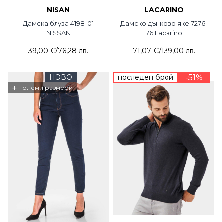
NISAN
LACARINO
Дамска блуза 4198-01
Дамско дънково яке 7276-
NISSAN
76 Lacarino
39,00 €
/
76,28 лв.
71,07 €
/
139,00 лв.
НОВО
последен брой
-51%
+
големи размери