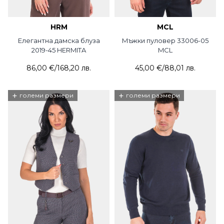
HRM
MCL
Елегантна дамска блуза
Мъжки пуловер 33006-05
2019-45 HERMITA
MCL
86,00 €
/
168,20 лв.
45,00 €
/
88,01 лв.
+
+
големи размери
големи размери