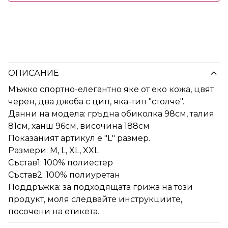
ОПИСАНИЕ
Мъжко спортно-елегантно яке от еко кожа, цвят
черен, два джоба с цип, яка-тип "столче".
Данни на модела: гръдна обиколка 98см, талия
81см, ханш 96см, височина 188см
Показаният артикул е "L" размер.
Размери: M, L, XL, XXL
Състав1: 100% полиестер
Състав2: 100% полиуретан
Поддръжка: за подходящата грижа на този
продукт, моля следвайте инструкциите,
посочени на етикета.