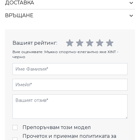
ДОСТАВКА
ВРЪЩАНЕ
Вашият рейтинг:
Вие оценявате:
Мъжко спортно-елегантно яке XINT -
черно
Име Фамилия
Имейл
Отзиви
Препоръчвам този модел
Прочетох и приемам
политиката за