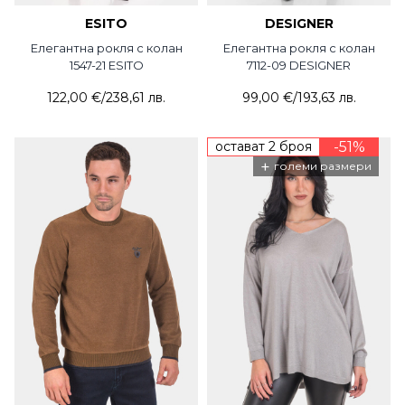
ESITO
DESIGNER
Елегантна рокля с колан
Елегантна рокля с колан
1547-21 ESITO
7112-09 DESIGNER
122,00 €
/
238,61 лв.
99,00 €
/
193,63 лв.
остават 2 броя
-51%
+
големи размери