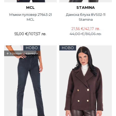
MCL
STAMINA
Мъжки пуловер 27643-21
Дамска блуза 8VS02-11
MCL
Stamina
21,56 €
/
42,17 лв.
55,00 €
/
107,57 лв.
44,00 €
/
86,06 лв.
НОВО
НОВО
+
големи размери