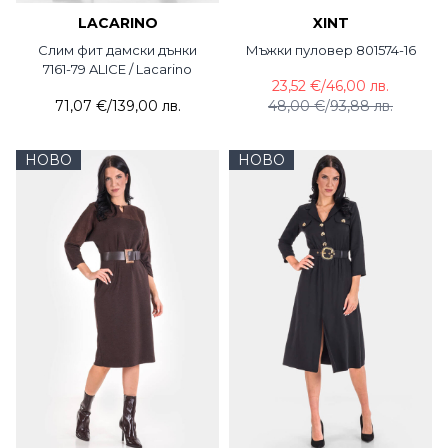
LACARINO
XINT
Слим фит дамски дънки
Мъжки пуловер 801574-16
7161-79 ALICE / Lacarino
23,52 €
/
46,00 лв.
71,07 €
/
139,00 лв.
48,00 €
/
93,88 лв.
НОВО
НОВО