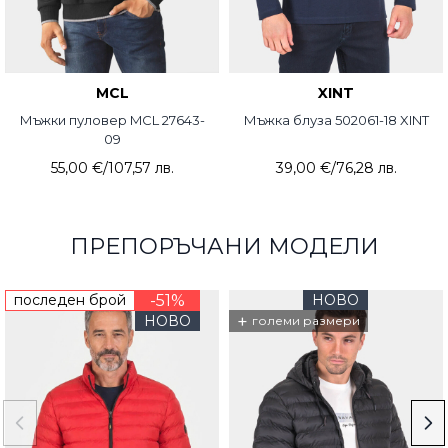
MCL
XINT
Мъжки пуловер MCL 27643-
Мъжка блуза 502061-18 XINT
09
55,00 €
/
107,57 лв.
39,00 €
/
76,28 лв.
ПРЕПОРЪЧАНИ МОДЕЛИ
последен брой
-51%
НОВО
+
НОВО
големи размери