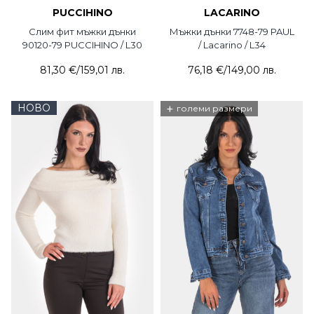
PUCCIHINO
LACARINO
Слим фит мъжки дънки
Мъжки дънки 7748-79 PAUL
90120-79 PUCCIHINO / L30
/ Lacarino / L34
81,30 €
/
159,01 лв.
76,18 €
/
149,00 лв.
НОВО
+
големи размери