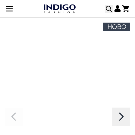
Прескачане към съдържанието
НОВО