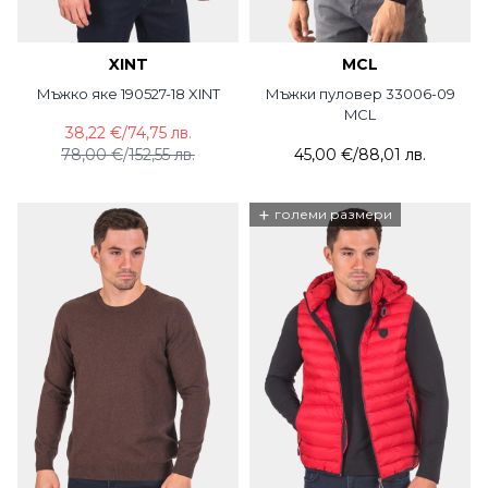
XINT
MCL
Мъжко яке 190527-18 XINT
Мъжки пуловер 33006-09
MCL
38,22 €
/
74,75 лв.
78,00 €
/
152,55 лв.
45,00 €
/
88,01 лв.
+
големи размери