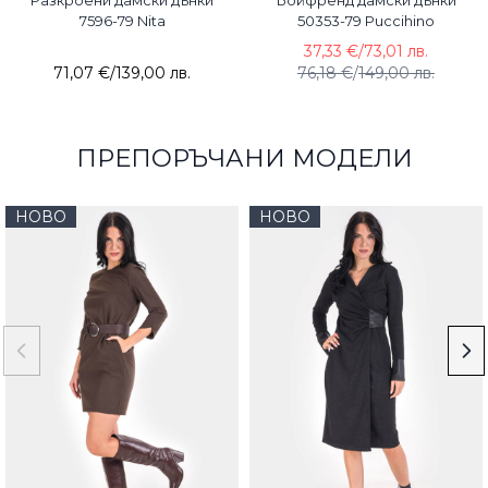
Разкроени дамски дънки
Бойфренд дамски дънки
7596-79 Nita
50353-79 Puccihino
37,33 €
/
73,01 лв.
71,07 €
/
139,00 лв.
76,18 €
/
149,00 лв.
ПРЕПОРЪЧАНИ МОДЕЛИ
НОВО
НОВО