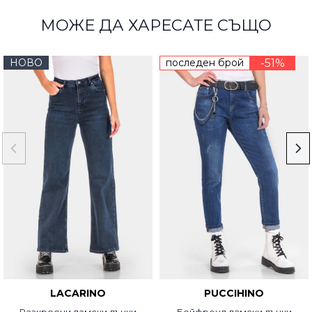
МОЖЕ ДА ХАРЕСАТЕ СЪЩО
НОВО
последен брой
-51%
LACARINO
PUCCIHINO