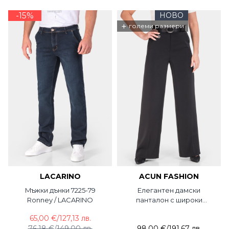
-15%
НОВО
+
големи размери
LACARINO
ACUN FASHION
Mъжки дънки 7225-79
Елегантен дамски
Ronney / LACARINO
панталон с широки
крачоли 3370-09 ACUN
65,00 €
/
127,13 лв.
76,18 €
/
149,00 лв.
98,00 €
/
191,67 лв.