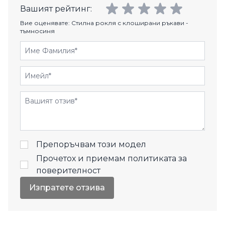
Вашият рейтинг:
Вие оценявате:
Стилна рокля с клоширани ръкави -
тъмносиня
Име Фамилия
Имейл
Отзиви
Препоръчвам този модел
Прочетох и приемам
политиката за
поверителност
Изпратете отзива