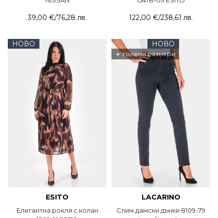
NISSAN
1547B-09 ESITO
39,00 €
/
76,28 лв.
122,00 €
/
238,61 лв.
НОВО
НОВО
+
големи размери
ESITO
LACARINO
Елегантна рокля с колан
Слим дамски дънки 8109-79