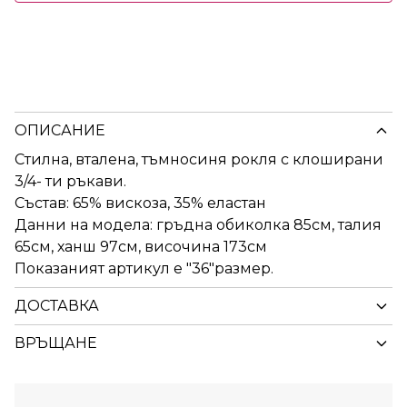
ОПИСАНИЕ
Стилна, вталена, тъмносиня рокля с клоширани
3/4- ти ръкави.
Състав: 65% вискоза, 35% еластан
Данни на модела: гръдна обиколка 85см, талия
65см, ханш 97см, височина 173см
Показаният артикул е "36"размер.
ДОСТАВКА
ВРЪЩАНЕ