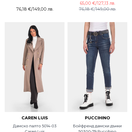
65,00 €
/
127,13 лв.
76,18 €
/
149,00 лв.
76,18 €
/
149,00 лв.
CAREN LUIS
PUCCIHINO
Дамско палто 5014-03
Бойфренд дамски дънки
Caren Luis
50300-79 Puccihino