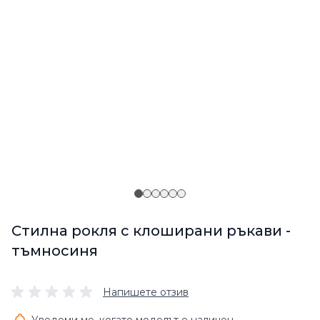
Стилна рокля с клоширани ръкави -
тъмносиня
Напишете отзив