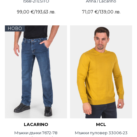
1568-21 ESITO
Anna / Lacarino
99,00 €
/
193,63 лв.
71,07 €
/
139,00 лв.
НОВО
LACARINO
MCL
Мъжки дънки 7672-78
Мъжки пуловер 33006-23