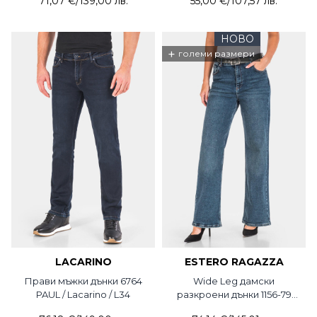
71,07 €
/
139,00 лв.
55,00 €
/
107,57 лв.
НОВО
+
големи размери
LACARINO
ESTERO RAGAZZA
Прави мъжки дънки 6764
Wide Leg дамски
PAUL / Lacarino / L34
разкроени дънки 1156-79
Estero Ragazza