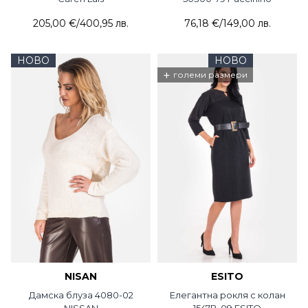
205,00 €
/
400,95 лв.
76,18 €
/
149,00 лв.
НОВО
НОВО
+
големи размери
NISAN
ESITO
Дамска блуза 4080-02
Елегантна рокля с колан