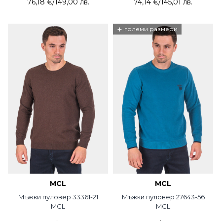
76,18 €
/
149,00 лв.
74,14 €
/
145,01 лв.
+
големи размери
MCL
MCL
Мъжки пуловер 33361-21
Мъжки пуловер 27643-56
MCL
MCL