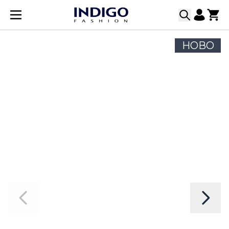
Прескачане към съдържанието
НОВО