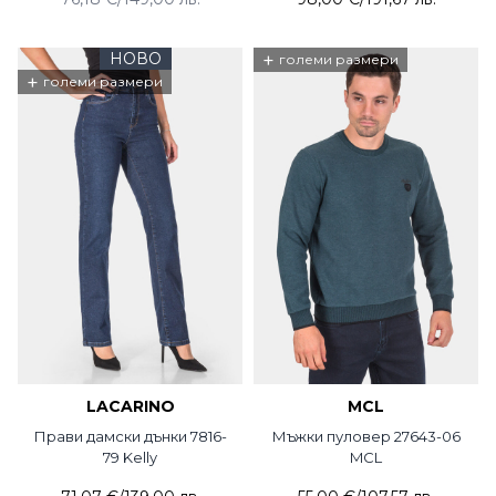
НОВО
+
големи размери
+
големи размери
LACARINO
MCL
Прави дамски дънки 7816-
Мъжки пуловер 27643-06
79 Kelly
MCL