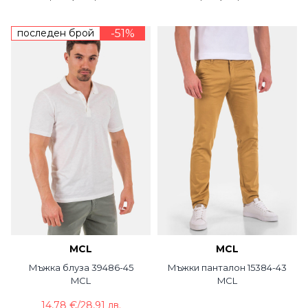
последен брой
-51%
MCL
MCL
Мъжка блуза 39486-45
Мъжки панталон 15384-43
MCL
MCL
14,78 €
/
28,91 лв.