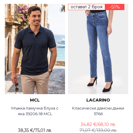
остават 2 броя
-51%
MCL
LACARINO
Мъжка памучна блуза с
Класически дамски дънки
яка 39206-18 MCL
5766
34,82 €
/
68,10 лв.
38,35 €
/
75,01 лв.
71,07 €
/
139,00 лв.