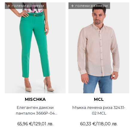
+
+
големи размери
големи размери
MISCHKA
MCL
Елегантен дамски
Мъжка ленена риза 32431-
панталон 3666P-04
02 MCL
MISCHKA
65,96 €
/
129,01 лв.
60,33 €
/
118,00 лв.