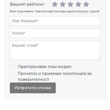
Вашият рейтинг:
Вие оценявате:
Светлосива лъскава дамска блуза с джоб
Име Фамилия
Имейл
Отзиви
Препоръчвам този модел
Прочетох и приемам
политиката за
поверителност
Изпратете отзива