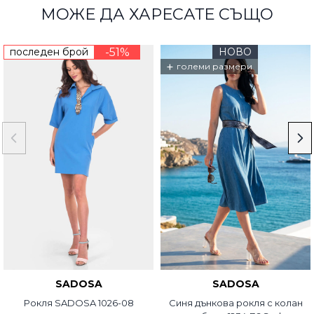
МОЖЕ ДА ХАРЕСАТЕ СЪЩО
последен брой
-51%
НОВО
+
големи размери
SADOSA
SADOSA
Рокля SADOSA 1026-08
Синя дънкова рокля с колан