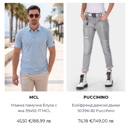
MCL
PUCCIHINO
Мъжка памучна блуза с
Бойфренд дамски дънки
яка 39492-17 MCL
50396-82 Puccihino
45,50 €
/
88,99 лв.
76,18 €
/
149,00 лв.