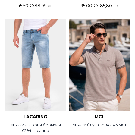
Sadosa
45,50 €
/
88,99 лв.
95,00 €
/
185,80 лв.
LACARINO
MCL
Мъжки дънкови бермуди
Мъжка блуза 39942-45 MCL
6294 Lacarino