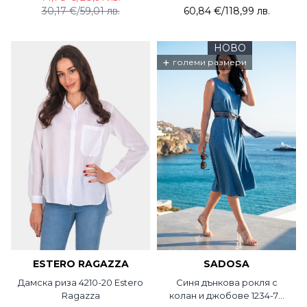
30,17 €
/
59,01 лв.
60,84 €
/
118,99 лв.
НОВО
+
големи размери
ESTERO RAGAZZA
SADOSA
Дамска риза 4210-20 Estero
Синя дънкова рокля с
Ragazza
колан и джобове 1234-76