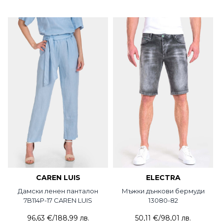
CAREN LUIS
ELECTRA
Дамски ленен панталон
Мъжки дънкови бермуди
7B114P-17 CAREN LUIS
13080-82
96,63 €
/
188,99 лв.
50,11 €
/
98,01 лв.