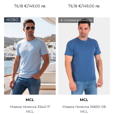
76,18 €
/
149,00 лв.
76,18 €
/
149,00 лв.
НОВО
+
големи размери
MCL
MCL
Мъжка тениска 35441-17
Мъжка тениска 36650-08
MCL
MCL