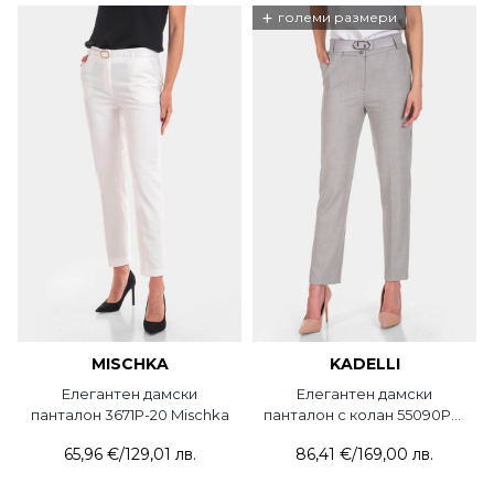
+
големи размери
MISCHKA
KADELLI
Елегантен дамски
Елегантен дамски
панталон 3671P-20 Mischka
панталон с колан 55090P-11
KADELLI
65,96 €
/
129,01 лв.
86,41 €
/
169,00 лв.