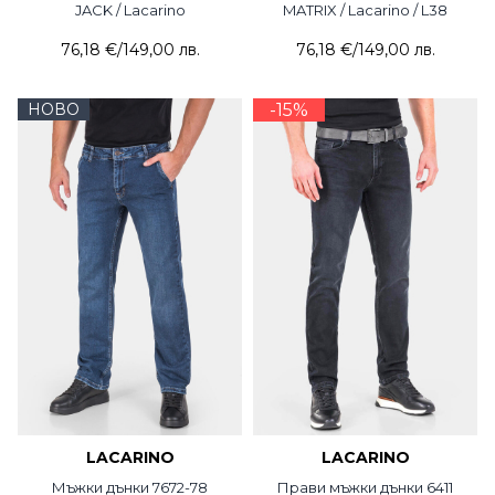
JACK / Lacarino
MATRIX / Lacarino / L38
76,18 €
/
149,00 лв.
76,18 €
/
149,00 лв.
НОВО
-15%
LACARINO
LACARINO
Мъжки дънки 7672-78
Прави мъжки дънки 6411