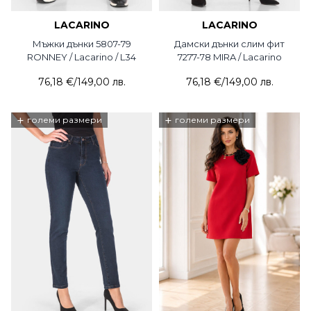
LACARINO
LACARINO
Мъжки дънки 5807-79
Дамски дънки слим фит
RONNEY / Lacarino / L34
7277-78 MIRA / Lacarino
76,18 €
/
149,00 лв.
76,18 €
/
149,00 лв.
+
+
големи размери
големи размери