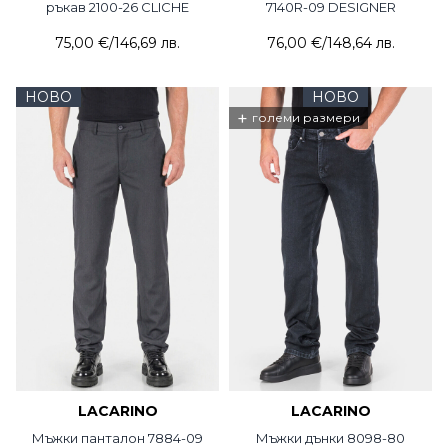
ръкав 2100-26 CLICHE
7140R-09 DESIGNER
75,00 €
/
146,69 лв.
76,00 €
/
148,64 лв.
НОВО
НОВО
+
големи размери
LACARINO
LACARINO
Мъжки панталон 7884-09
Мъжки дънки 8098-80