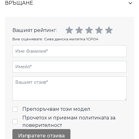
ВРЪЩАНЕ
Вашият рейтинг:
Вие оценявате:
Сива дамска жилетка 1CP04
Име Фамилия
Имейл
Отзиви
Препоръчвам този модел
Прочетох и приемам
политиката за
поверителност
Изпратете отзива