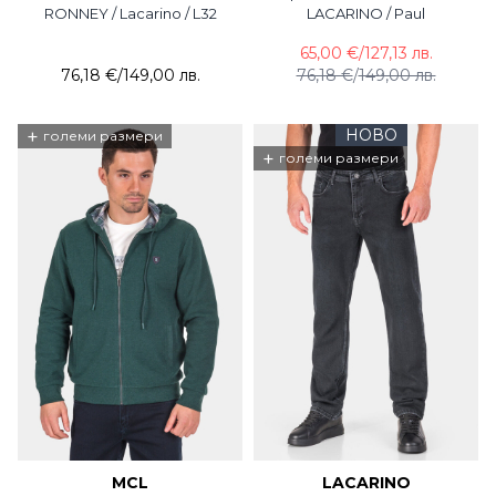
RONNEY / Lacarino / L32
LACARINO / Paul
65,00 €
/
127,13 лв.
76,18 €
/
149,00 лв.
76,18 €
/
149,00 лв.
+
НОВО
големи размери
+
големи размери
MCL
LACARINO