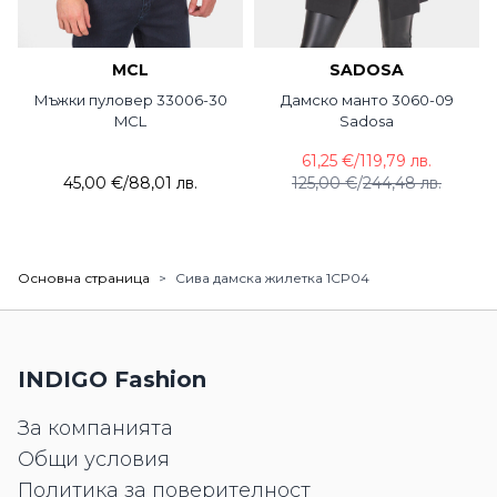
MCL
SADOSA
Мъжки пуловер 33006-30
Дамско манто 3060-09
MCL
Sadosa
61,25 €
/
119,79 лв.
45,00 €
/
88,01 лв.
125,00 €
/
244,48 лв.
Основна страница
>
Сива дамска жилетка 1CP04
INDIGO Fashion
За компанията
Общи условия
Политика за поверителност