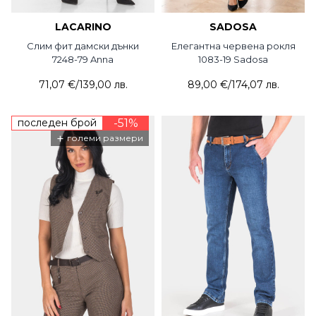
LACARINO
SADOSA
Слим фит дамски дънки
Елегантна червена рокля
7248-79 Anna
1083-19 Sadosa
71,07 €
/
139,00 лв.
89,00 €
/
174,07 лв.
последен брой
-51%
+
големи размери