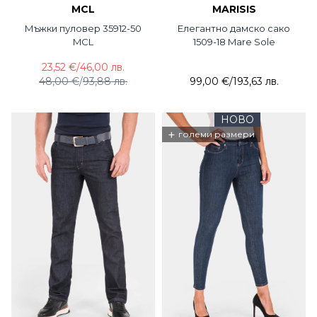
MCL
MARISIS
Мъжки пуловер 35912-50
Елегантно дамско сако
MCL
1509-18 Mare Sole
23,52 €
/
46,00 лв.
48,00 €
/
93,88 лв.
99,00 €
/
193,63 лв.
НОВО
+
големи размери