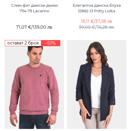
Слим фит дамски дънки
Елегантна дамска блуза
7114-79 Lacarino
12862-13 Pritty Lolita
19,11 €
/
37,38 лв.
71,07 €
/
139,00 лв.
39,00 €
/
76,28 лв.
остават 2 броя
-51%