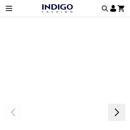
Прескачане към съдържанието