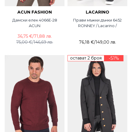
ACUN FASHION
LACARINO
Дамски елек 4066E-28
Прави мъжки дънки 6452
ACUN
RONNEY / Lacarino /
36,75 €
/
71,88 лв.
75,00 €
/
146,69 лв.
76,18 €
/
149,00 лв.
остават 2 броя
-51%