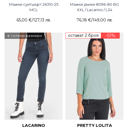
Мъжки суитшърт 26310-25
Мъжки дънки 8096-80 BG
MCL
XXL / Lacarino / L34
65,00 €
/
127,13 лв.
76,18 €
/
149,00 лв.
+
остават 2 броя
-51%
големи размери
LACARINO
PRETTY LOLITA