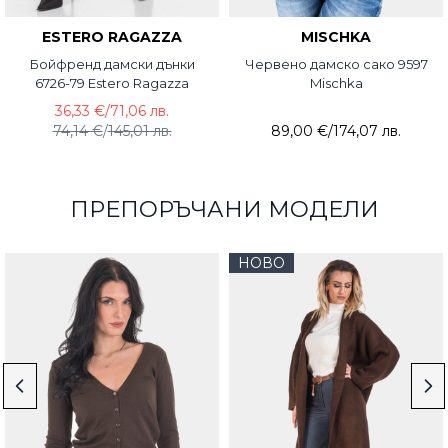
ESTERO RAGAZZA
MISCHKA
Бойфренд дамски дънки
Червено дамско сако 9597
6726-79 Estero Ragazza
Mischka
36,33 €
/
71,06 лв.
74,14 €
/
145,01 лв.
89,00 €
/
174,07 лв.
ПРЕПОРЪЧАНИ МОДЕЛИ
НОВО