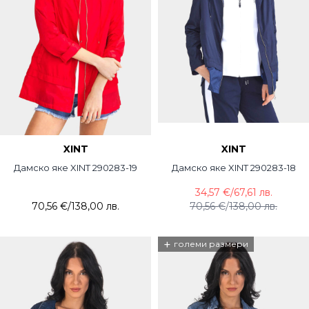
XINT
XINT
Дамско яке XINT 290283-19
Дамско яке XINT 290283-18
34,57 €
/
67,61 лв.
70,56 €
/
138,00 лв.
70,56 €
/
138,00 лв.
+
големи размери