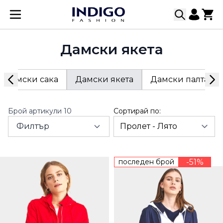
Прескачане към съдържанието
Дамски якета
Дамски сака
Дамски якета
Дамски палта
Брой артикули
10
Сортирай по:
Филтър
последен брой
-51%