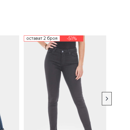
остават 2 броя
-51%
послед