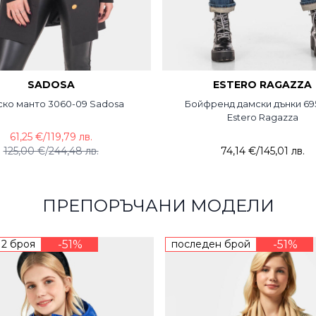
SADOSA
ESTERO RAGAZZA
ко манто 3060-09 Sadosa
Бойфренд дамски дънки 69
Estero Ragazza
61,25 €
/
119,79 лв.
125,00 €
/
244,48 лв.
74,14 €
/
145,01 лв.
ПРЕПОРЪЧАНИ МОДЕЛИ
 2 броя
-51%
последен брой
-51%