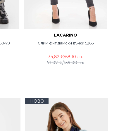
LACARINO
50-79
Слим фит дамски дънки 5265
Дамск
34,82 €
/
68,10 лв.
71,07 €
/
139,00 лв.
НОВО