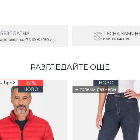
БЕЗПЛАТНА
ЛЕСНА ЗАМЯН
или връщане
доставка над 76,69 € / 150 лв.
РАЗГЛЕДАЙТЕ ОЩЕ
н брой
-51%
НОВО
+
НОВО
големи размери