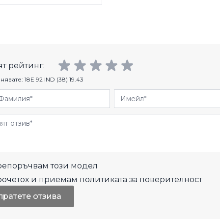
т рейтинг:
нявате:
18E 92 IND (38) 19.43
Фамилия
Имейл
и
епоръчвам този модел
рочетох и приемам
политиката за поверителност
пратете отзива