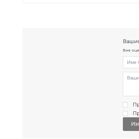
Вашия
Вие оце
Име 
Отзив
Пр
П
Из