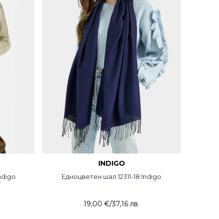
INDIGO
ndigo
Едноцветен шал 12311-18 Indigo
19,00 €
/
37,16 лв.