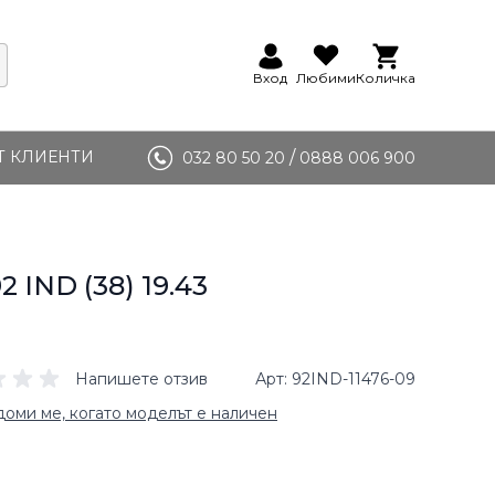
Вход
Любими
Количка
Т КЛИЕНТИ
/
032 80 50 20
0888 006 900
2 IND (38) 19.43
Напишете отзив
Арт
92IND-11476-09
оми ме, когато моделът е наличен