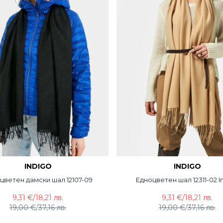
INDIGO
INDIGO
цветен дамски шал 12107-09
Едноцветен шал 12311-02 I
9,31 €
/
18,21 лв.
9,31 €
/
18,21 лв.
19,00 €
/
37,16 лв.
19,00 €
/
37,16 лв.