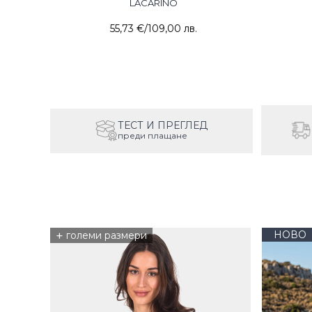
LACARINO
55,73 €
/
109,00 лв.
ТЕСТ И ПРЕГЛЕД
преди плащане
+
НОВО
големи размери