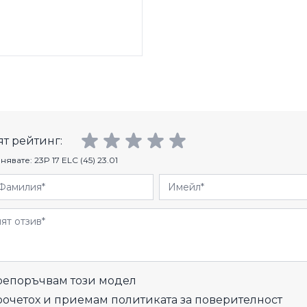
т рейтинг:
нявате:
23P 17 ELC (45) 23.01
Фамилия
Имейл
и
епоръчвам този модел
рочетох и приемам
политиката за поверителност