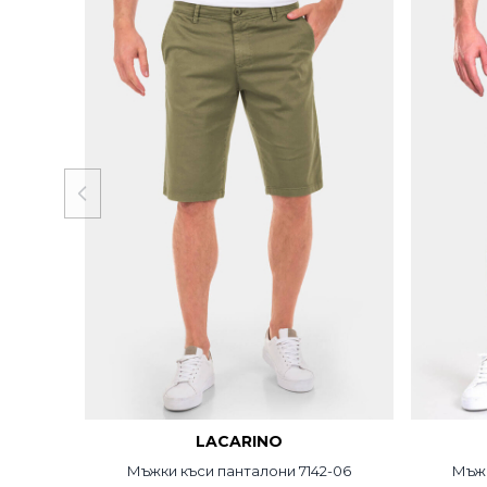
LACARINO
Мъжки къси панталони 7142-06
Мъжк