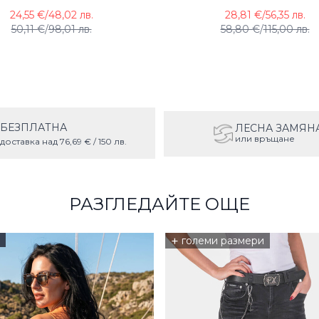
24,55 €
/
48,02 лв.
28,81 €
/
56,35 лв.
50,11 €
/
98,01 лв.
58,80 €
/
115,00 лв.
БЕЗПЛАТНА
ЛЕСНА ЗАМЯН
или връщане
доставка над 76,69 € / 150 лв.
РАЗГЛЕДАЙТЕ ОЩЕ
+
големи размери