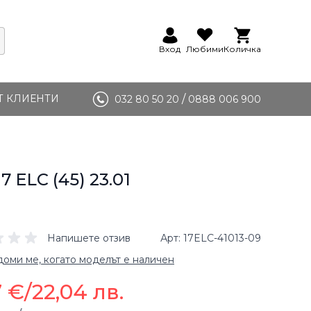
Вход
Любими
Количка
Т КЛИЕНТИ
/
032 80 50 20
0888 006 900
7 ELC (45) 23.01
Напишете отзив
Арт
17ELC-41013-09
оми ме, когато моделът е наличен
7 €
/
22,04 лв.