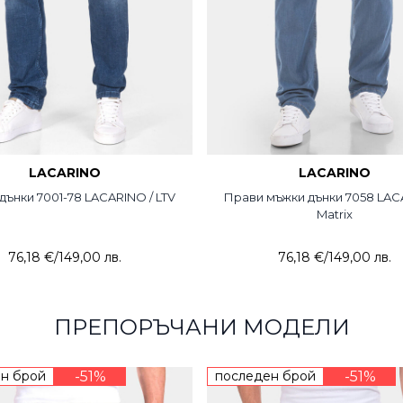
LACARINO
LACARINO
ънки 7001-78 LACARINO / LTV
Прави мъжки дънки 7058 LAC
Matrix
76,18 €
/
149,00 лв.
76,18 €
/
149,00 лв.
ПРЕПОРЪЧАНИ МОДЕЛИ
н брой
-51%
последен брой
-51%