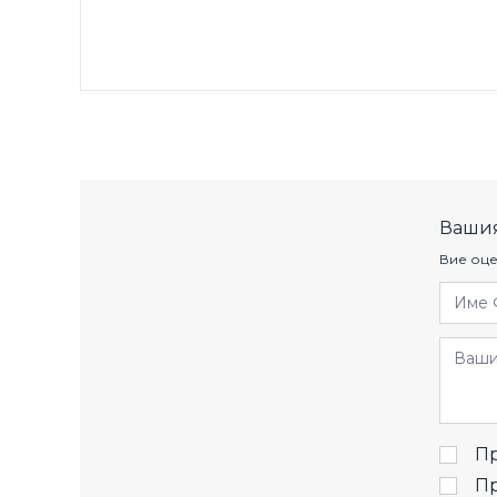
Вашия
Вие оце
Име 
Отзив
Пр
П