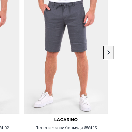
LACARINO
81-02
Ленени мъжки бермуди 6581-13
Мъж