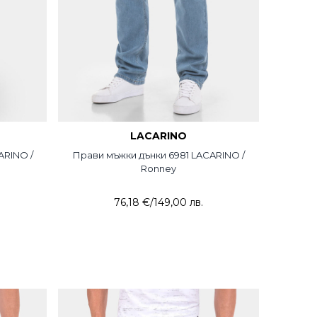
LACARINO
ARINO /
Прави мъжки дънки 6981 LACARINO /
Ronney
76,18 €
/
149,00 лв.
+
голем