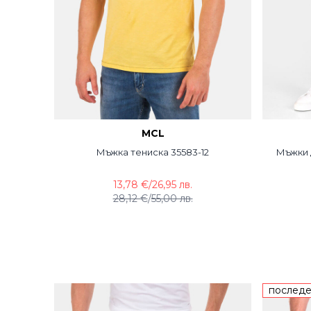
MCL
Мъжка тениска 35583-12
Мъжки д
13,78 €
/
26,95 лв.
28,12 €
/
55,00 лв.
последе