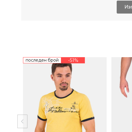
Из
последен брой
-51%