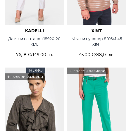
KADELLI
XINT
Дамски панталон 18920-20
Мъжки пуловер 801641-45
KDL
XINT
76,18 €
/
149,00 лв.
45,00 €
/
88,01 лв.
НОВО
+
големи размери
+
големи размери