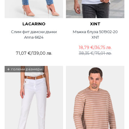
LACARINO
XINT
Слим фит дамски дънки
Мъжка блуза 501902-20
Anna 6624
XNT
18,79 €
/
36,75 лв.
71,07 €
/
139,00 лв.
38,35 €
/
75,01 лв.
+
големи размери