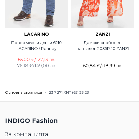
LACARINO
ZANZI
Прави мъжки дънки 6210
Дамски свободен
LACARINO / Ronney
панталон 2035P-10 ZANZI
65,00 €
/
127,13 лв.
76,18 €
/
149,00 лв.
60,84 €
/
118,99 лв.
Основна страница
>
23P 271 XNT (65) 33.23
INDIGO Fashion
За компанията