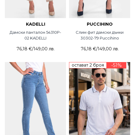
KADELLI
PUCCIHINO
Дамски панталон 54310P-
Слим фит дамски дънки
02 KADELLI
30302-79 Puccihino
76,18 €
/
149,00 лв.
76,18 €
/
149,00 лв.
остават 2 броя
-51%