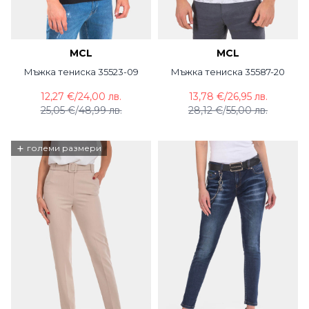
MCL
MCL
Мъжка тениска 35523-09
Мъжка тениска 35587-20
12,27 €
/
24,00 лв.
13,78 €
/
26,95 лв.
25,05 €
/
48,99 лв.
28,12 €
/
55,00 лв.
+
големи размери