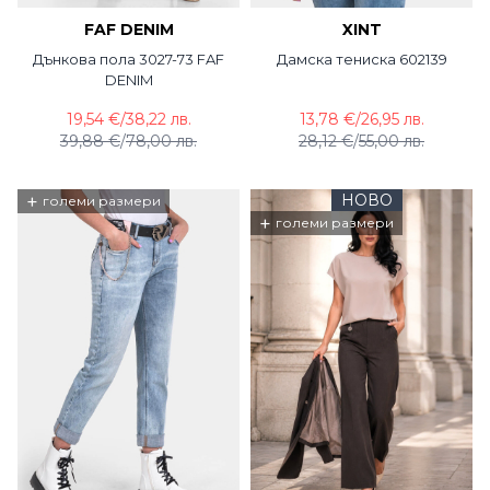
FAF DENIM
XINT
Дънкова пола 3027-73 FAF
Дамска тениска 602139
DENIM
19,54 €
/
38,22 лв.
13,78 €
/
26,95 лв.
39,88 €
/
78,00 лв.
28,12 €
/
55,00 лв.
+
НОВО
големи размери
+
големи размери