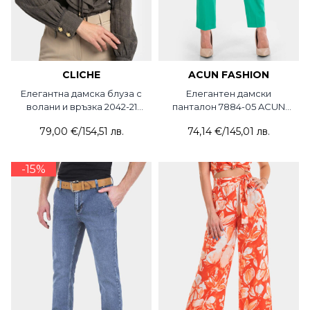
CLICHE
ACUN FASHION
Елегантна дамска блуза с
Елегантен дамски
волани и връзка 2042-21
панталон 7884-05 ACUN
CLICHE
Fashion
79,00 €
/
154,51 лв.
74,14 €
/
145,01 лв.
-15%