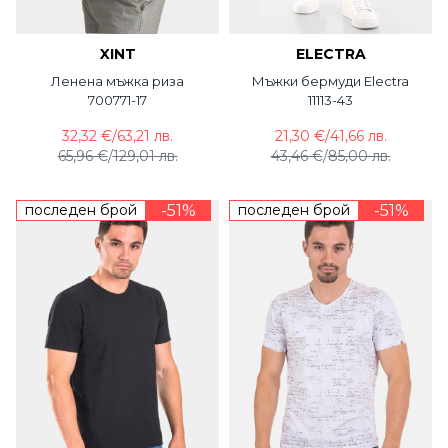
XINT
ELECTRA
Ленена мъжка риза
Мъжки бермуди Electra
700771-17
11113-43
32,32 €
/
63,21 лв.
21,30 €
/
41,66 лв.
65,96 €
/
129,01 лв.
43,46 €
/
85,00 лв.
последен брой
-51%
последен брой
-51%