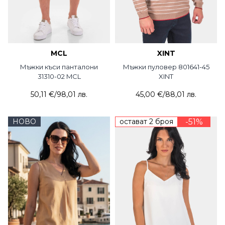
MCL
XINT
Мъжки къси панталони
Мъжки пуловер 801641-45
31310-02 MCL
XINT
50,11 €
/
98,01 лв.
45,00 €
/
88,01 лв.
НОВО
остават 2 броя
-51%