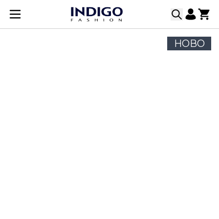
Прескачане към съдържанието
НОВО