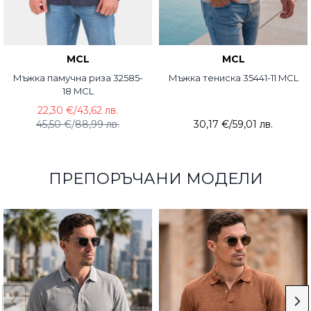
MCL
MCL
Мъжка памучна риза 32585-
Мъжка тениска 35441-11 MCL
18 MCL
22,30 €
/
43,62 лв.
45,50 €
/
88,99 лв.
30,17 €
/
59,01 лв.
ПРЕПОРЪЧАНИ МОДЕЛИ