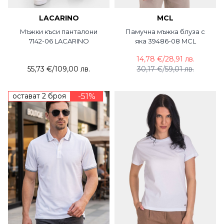
LACARINO
MCL
Мъжки къси панталони
Памучна мъжка блуза с
7142-06 LACARINO
яка 39486-08 MCL
14,78 €
/
28,91 лв.
55,73 €
/
109,00 лв.
30,17 €
/
59,01 лв.
остават 2 броя
-51%