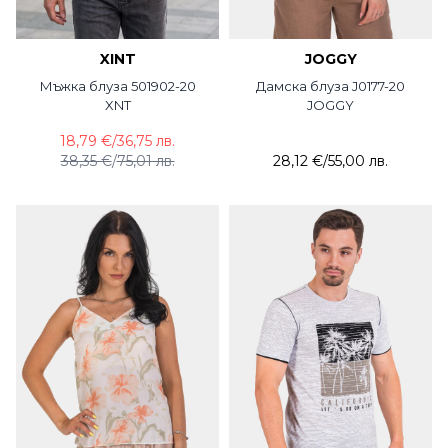
XINT
JOGGY
Мъжка блуза 501902-20
Дамска блуза J0177-20
XNT
JOGGY
18,79 €
/
36,75 лв.
38,35 €
/
75,01 лв.
28,12 €
/
55,00 лв.