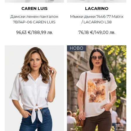
CAREN LUIS
LACARINO
Дамски ленен панталон
Mъжки дънки 7446-77 Matrix
7B114P-06 CAREN LUIS
/ LACARINO L38
96,63 €
/
188,99 лв.
76,18 €
/
149,00 лв.
НОВО