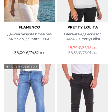
FLAMENCO
PRETTY LOLITA
Дамска бежова блуза без
Елегантен дамски топ
ръкав с V-деколте 10831-
14434-20 Pretty Lolita
03 Flamenco
18,79 €
/
36,75 лв.
38,00 €
/
74,32 лв.
38,35 €
/
75,01 лв.
+
големи размери