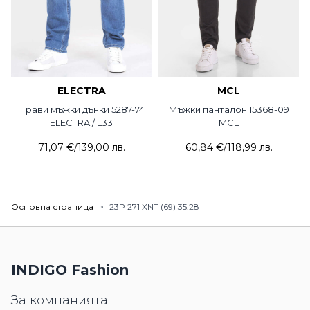
ELECTRA
MCL
Прави мъжки дънки 5287-74
Мъжки панталон 15368-09
ELECTRA / L33
MCL
71,07 €
/
139,00 лв.
60,84 €
/
118,99 лв.
Основна страница
>
23P 271 XNT (69) 35.28
INDIGO Fashion
За компанията