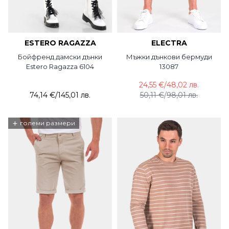
ESTERO RAGAZZA
ELECTRA
Бойфренд дамски дънки
Мъжки дънкови бермуди
Estero Ragazza 6104
13087
24,55 €
/
48,02 лв.
74,14 €
/
145,01 лв.
50,11 €
/
98,01 лв.
+
големи размери