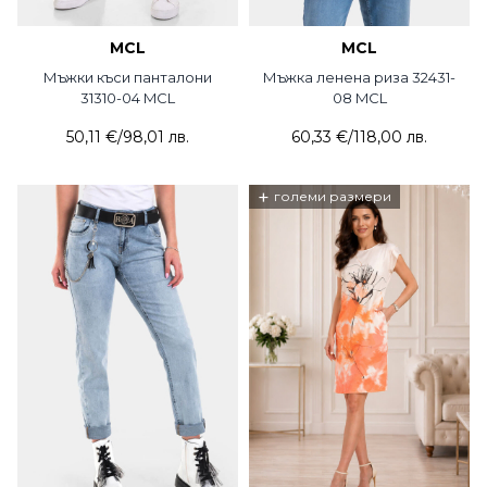
MCL
MCL
Мъжки къси панталони
Мъжка ленена риза 32431-
31310-04 MCL
08 MCL
50,11 €
/
98,01 лв.
60,33 €
/
118,00 лв.
+
големи размери