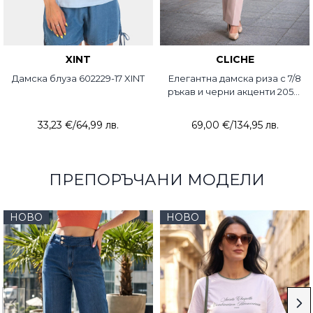
XINT
CLICHE
Дамска блуза 602229-17 XINT
Елегантна дамска риза с 7/8
ръкав и черни акценти 2053-
45 Cliche
33,23 €
/
64,99 лв.
69,00 €
/
134,95 лв.
ПРЕПОРЪЧАНИ МОДЕЛИ
НОВО
НОВО