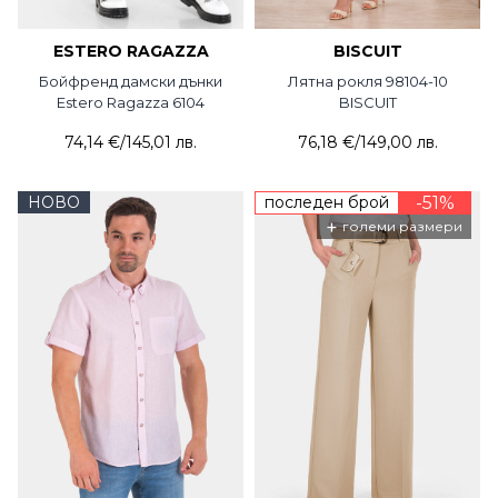
ESTERO RAGAZZA
BISCUIT
Бойфренд дамски дънки
Лятна рокля 98104-10
Estero Ragazza 6104
BISCUIT
74,14 €
/
145,01 лв.
76,18 €
/
149,00 лв.
НОВО
последен брой
-51%
+
големи размери