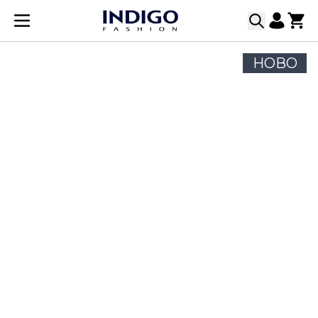
Прескачане към съдържанието
НОВО