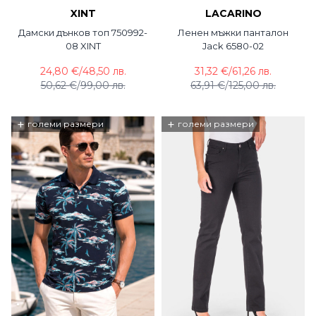
XINT
LACARINO
Дамски дънков топ 750992-
Ленен мъжки панталон
08 XINT
Jack 6580-02
24,80 €
/
48,50 лв.
31,32 €
/
61,26 лв.
50,62 €
/
99,00 лв.
63,91 €
/
125,00 лв.
+
+
големи размери
големи размери