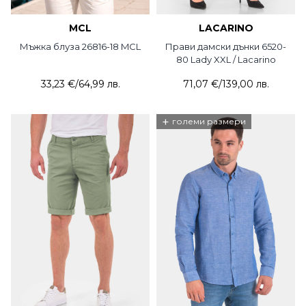
MCL
LACARINO
Мъжка блуза 26816-18 MCL
Прави дамски дънки 6520-
80 Lady XXL / Lacarino
33,23 €
/
64,99 лв.
71,07 €
/
139,00 лв.
+
големи размери