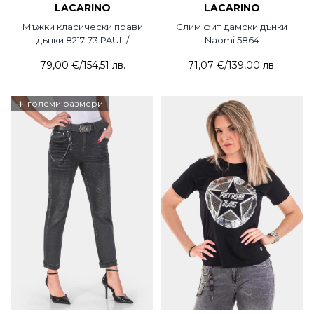
LACARINO
LACARINO
Мъжки класически прави
Слим фит дамски дънки
дънки 8217-73 PAUL /
Naomi 5864
Lacarino
79,00 €
/
154,51 лв.
71,07 €
/
139,00 лв.
+
големи размери