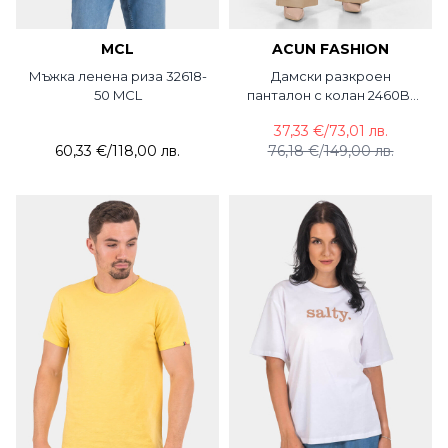
MCL
ACUN FASHION
Мъжка ленена риза 32618-
Дамски разкроен
50 MCL
панталон с колан 2460B-
02 ACUN
37,33 €
/
73,01 лв.
60,33 €
/
118,00 лв.
76,18 €
/
149,00 лв.