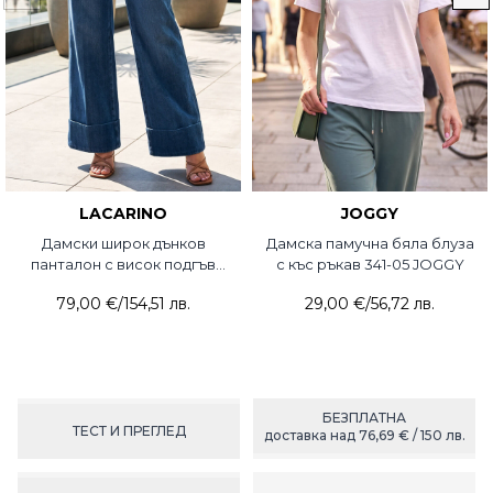
LACARINO
JOGGY
Дамски широк дънков
Дамска памучна бяла блуза
панталон с висок подгъв
с къс ръкав 341-05 JOGGY
8278-76 Lacarino
79,00 €
/
154,51 лв.
29,00 €
/
56,72 лв.
БЕЗПЛАТНА
ТЕСТ И ПРЕГЛЕД
доставка над 76,69 € / 150 лв.