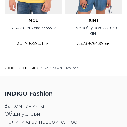
MCL
XINT
Мъжка тениска 35655-12
Дамска блуза 602229-20
XINT
30,17 €
/
59,01 лв.
33,23 €
/
64,99 лв.
Основна страница
>
23P 73 XNT (125) 63.91
INDIGO Fashion
За компанията
Общи условия
Политика за поверителност