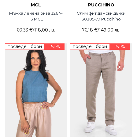
MCL
PUCCIHINO
Мъжка ленена риза 32617-
Слим фит дамски дънки
13 MCL
30305-79 Puccihino
60,33 €
/
118,00 лв.
76,18 €
/
149,00 лв.
последен брой
-51%
последен брой
-51%