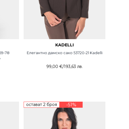
KADELLI
59-78
Елегантно дамско сако 53720-21 Kadelli
Дамс
o
99,00 €
/
193,63 лв.
остават 2 броя
-51%
НОВО