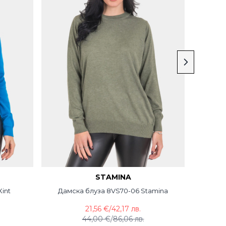
STAMINA
int
Дамска блуза 8VS70-06 Stamina
Дам
21,56 €
/
42,17 лв.
44,00 €
/
86,06 лв.