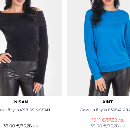
NISAN
XINT
ска блуза 4198-09 NISSAN
Дамска блуза 850947-08 X
19,11 €
/
37,38 лв.
39,00 €
/
76,28 лв.
39,00 €
/
76,28 лв.