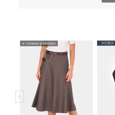
+
НОВО
големи размери