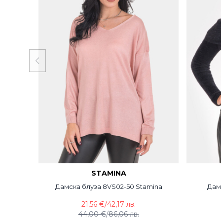
STAMINA
Дамска блуза 8VS02-50 Stamina
Дам
21,56 €
/
42,17 лв.
44,00 €
/
86,06 лв.