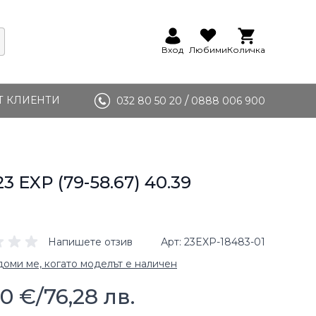
Вход
Любими
Количка
Т КЛИЕНТИ
/
032 80 50 20
0888 006 900
23 EXP (79-58.67) 40.39
Напишете отзив
Арт
23EXP-18483-01
оми ме, когато моделът е наличен
00 €
/
76,28 лв.