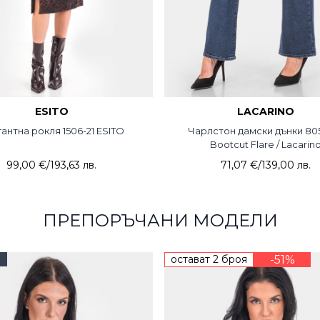
ESITO
LACARINO
антна рокля 1506-21 ESITO
Чарлстон дамски дънки 80
Bootcut Flare / Lacarin
99,00 €
/
193,63 лв.
71,07 €
/
139,00 лв.
ПРЕПОРЪЧАНИ МОДЕЛИ
остават 2 броя
-51%