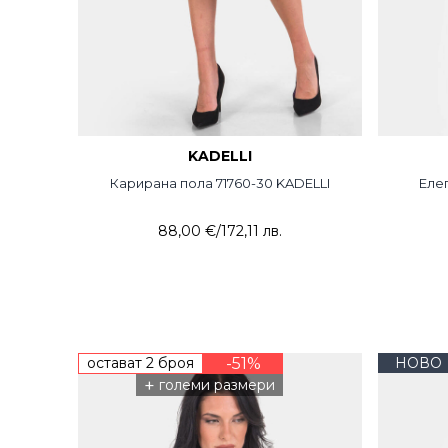
KADELLI
Карирана пола 71760-30 KADELLI
Елег
88,00 €
/
172,11 лв.
остават 2 броя
-51%
НОВО
+
големи размери