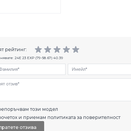
т рейтинг:
нявате:
24E 23 EXP (79-58.67) 40.39
Фамилия
Имейл
и
епоръчвам този модел
рочетох и приемам
политиката за поверителност
пратете отзива