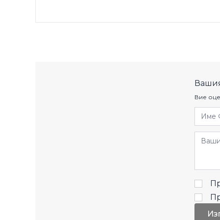
Вашия
Вие оце
Име 
Отзив
Пр
П
Из