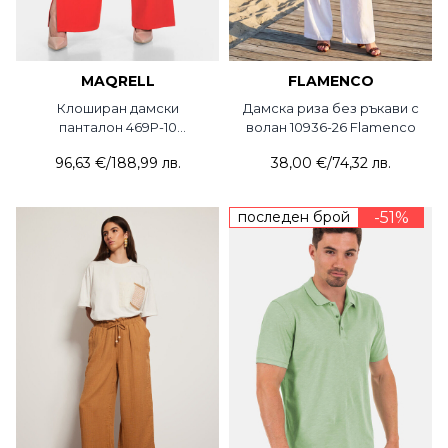
MAQRELL
FLAMENCO
Клоширан дамски
Дамска риза без ръкави с
панталон 469P-10
волан 10936-26 Flamenco
MAQRELL
96,63 €
/
188,99 лв.
38,00 €
/
74,32 лв.
последен брой
-51%