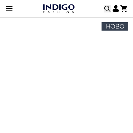
Прескачане към съдържанието
НОВО