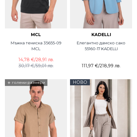
MCL
KADELLI
Мъжка тениска 35655-09
Елегантно дамско сако
MCL
55160-17 KADELLI
14,78 €
/
28,91 лв.
30,17 €
/
59,01 лв.
111,97 €
/
218,99 лв.
+
НОВО
големи размери