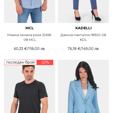
MCL
KADELLI
Мъжка ленена риза 32618-
Дамски панталон 18920-08
08 MCL
KDL
60,33 €
/
118,00 лв.
76,18 €
/
149,00 лв.
последен брой
-51%