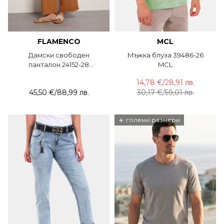
FLAMENCO
MCL
Дамски свободен
Мъжка блуза 39486-26
панталон 24152-28
MCL
FLAMENCO
14,78 €
/
28,91 лв.
45,50 €
/
88,99 лв.
30,17 €
/
59,01 лв.
+
големи размери