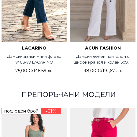
LACARINO
ACUN FASHION
Дамски дънки мини флеър
Дамски ленен панталон с
7403-79 LACARINO
широк крачол и колан 5090-
20 ACUN
75,00 €
/
146,69 лв.
98,00 €
/
191,67 лв.
ПРЕПОРЪЧАНИ МОДЕЛИ
последен брой
-51%