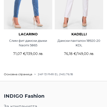
LACARINO
KADELLI
Слим фит дамски дънки
Дамски панталон 18920-20
Naomi 5865
KDL
71,07 €
/
139,00 лв.
76,18 €
/
149,00 лв.
Основна страница
>
24P 13 FMR EL (149) 76.18
INDIGO Fashion
За компанията