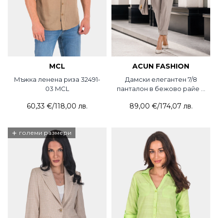
MCL
ACUN FASHION
Мъжка ленена риза 32491-
Дамски елегантен 7/8
03 MCL
панталон в бежово райе с
колан 5082-03 ACUN
60,33 €
/
118,00 лв.
89,00 €
/
174,07 лв.
+
големи размери