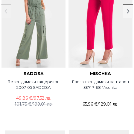
SADOSA
MISCHKA
Летен дамски гащеризон
Елегантен дамски панталон
2007-05 SADOSA
3671P-68 Mischka
49,86 €
/
97,52 лв.
101,75 €
/
199,01 лв.
65,96 €
/
129,01 лв.