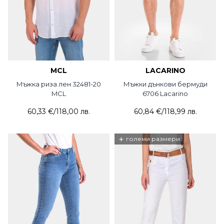
MCL
LACARINO
Мъжка риза лен 32481-20
Мъжки дънкови бермуди
MCL
6706 Lacarino
60,33 €
/
118,00 лв.
60,84 €
/
118,99 лв.
+
големи размери