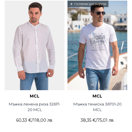
+
големи размери
MCL
MCL
Мъжка ленена риза 32617-
Мъжка тениска 36701-20
20 MCL
MCL
60,33 €
/
118,00 лв.
38,35 €
/
75,01 лв.