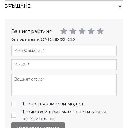
ВРЪЩАНЕ
Вашият рейтинг:
Вие оценявате:
25P 92 IND (35) 17.90
Име Фамилия
Имейл
Отзиви
Препоръчвам този модел
Прочетох и приемам
политиката за
поверителност