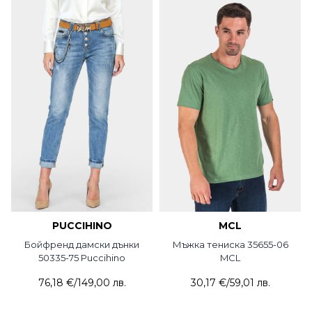
PUCCIHINO
MCL
Бойфренд дамски дънки
Мъжка тениска 35655-06
50335-75 Puccihino
MCL
76,18 €
/
149,00 лв.
30,17 €
/
59,01 лв.