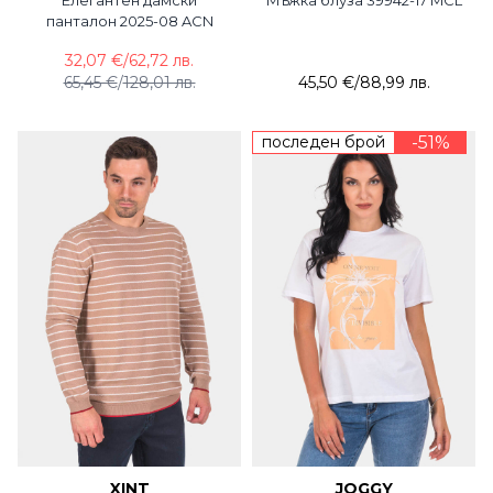
Елегантен дамски
Мъжка блуза 39942-17 MCL
панталон 2025-08 ACN
32,07 €
/
62,72 лв.
65,45 €
/
128,01 лв.
45,50 €
/
88,99 лв.
последен брой
-51%
XINT
JOGGY