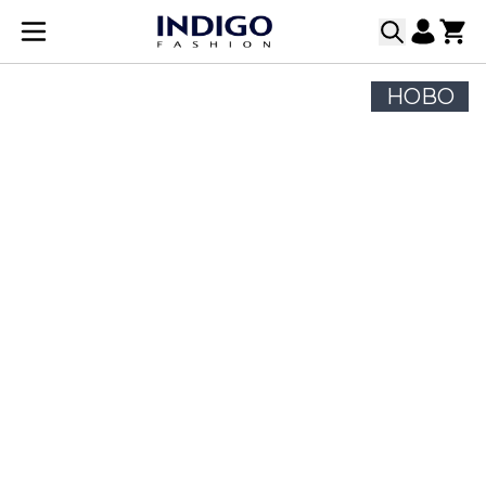
Прескачане към съдържанието
НОВО