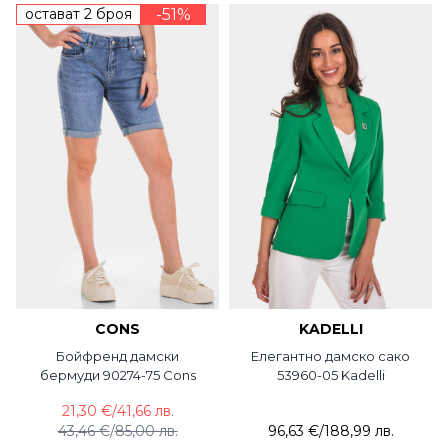
остават 2 броя
-51%
CONS
KADELLI
Бойфренд дамски
Елегантно дамско сако
бермуди 90274-75 Cons
53960-05 Kadelli
21,30 €
/
41,66 лв.
43,46 €
/
85,00 лв.
96,63 €
/
188,99 лв.