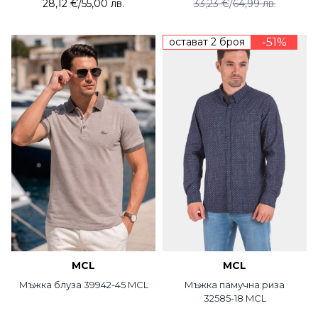
28,12 €
/
55,00 лв.
33,23 €
/
64,99 лв.
остават 2 броя
-51%
MCL
MCL
Мъжка блуза 39942-45 MCL
Мъжка памучна риза
32585-18 MCL