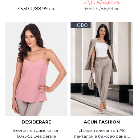
22,30 €
/
43,62 лв.
45,50 €
/
88,99 лв.
45,50 €
/
88,99 лв.
НОВО
DESIDERARE
ACUN FASHION
Елегантен дамски топ
Дамски елегантен 7/8
6045-53 Desiderare
панталон в бежово райе с