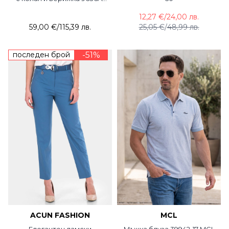
75 Estero Ragazza
12,27 €
/
24,00 лв.
59,00 €
/
115,39 лв.
25,05 €
/
48,99 лв.
последен брой
-51%
ACUN FASHION
MCL