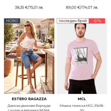
колан 5082-03 ACUN
38,35 €
/
75,01 лв.
89,00 €
/
174,07 лв.
НОВО
последен брой
-51%
ESTERO RAGAZZA
MCL
Дамски дънкови бермуди
Мъжка тениска MCL 35418-
с колан и верижка 9636A-
50