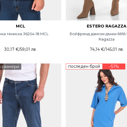
MCL
ESTERO RAGAZZA
ка тениска 36204-18 MCL
Бойфренд дамски дънки 6616-
Ragazza
30,17 €
/
59,01 лв.
74,14 €
/
145,01 лв.
последен брой
-51%
и размери