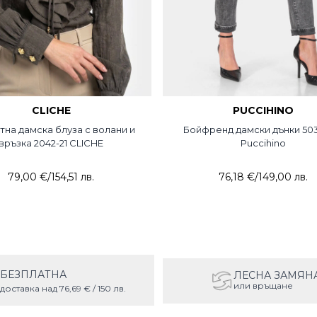
CLICHE
PUCCIHINO
тна дамска блуза с волани и
Бойфренд дамски дънки 503
връзка 2042-21 CLICHE
Puccihino
79,00 €
/
154,51 лв.
76,18 €
/
149,00 лв.
БЕЗПЛАТНА
ЛЕСНА ЗАМЯН
или връщане
доставка над 76,69 € / 150 лв.