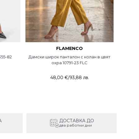
FLAMENCO
55-82
Дамски широк панталон с колан в цвят
Прави д
охра 10791-23 FLC
48,00 €
/
93,88 лв.
А
ДОСТАВКА ДО
два работни дни