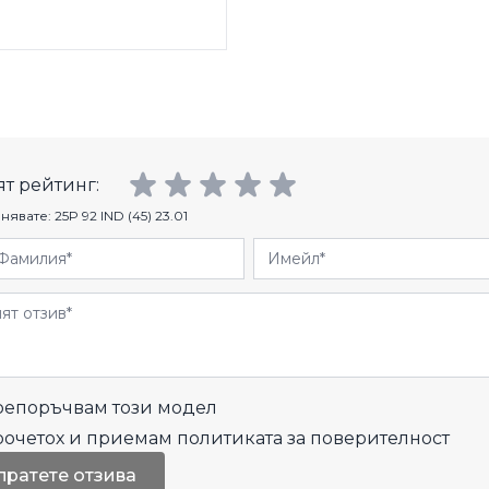
т рейтинг:
нявате:
25P 92 IND (45) 23.01
Фамилия
Имейл
и
епоръчвам този модел
рочетох и приемам
политиката за поверителност
пратете отзива