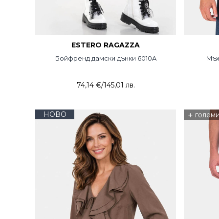
ESTERO RAGAZZA
Бойфренд дамски дънки 6010A
Мъж
74,14 €
/
145,01 лв.
НОВО
+
голем