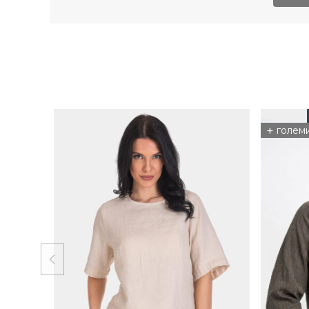
+
голем