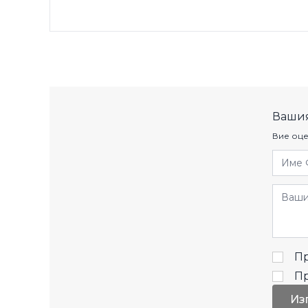
Вашия
Вие оце
Име 
Отзив
Пр
П
Из