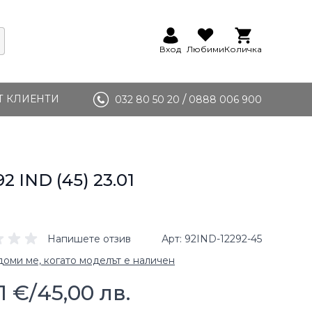
Вход
Любими
Количка
Т КЛИЕНТИ
/
032 80 50 20
0888 006 900
92 IND (45) 23.01
Напишете отзив
Арт
92IND-12292-45
оми ме, когато моделът е наличен
1 €
/
45,00 лв.