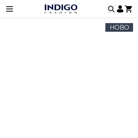
Прескачане към съдържанието
НОВО