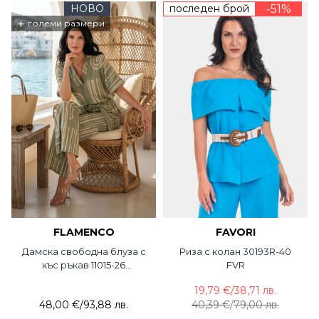
НОВО
последен брой
-51%
+
големи размери
FLAMENCO
FAVORI
Дамска свободна блуза с
Риза с колан 30193R-40
къс ръкав 11015-26
FVR
Flamenco
19,79 €
/
38,71 лв.
48,00 €
/
93,88 лв.
40,39 €
/
79,00 лв.