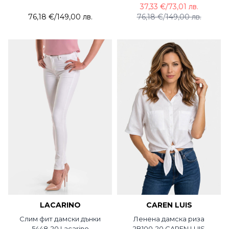
37,33 €
/
73,01 лв.
76,18 €
/
149,00 лв.
76,18 €
/
149,00 лв.
LACARINO
CAREN LUIS
Слим фит дамски дънки
Ленена дамска риза
5448-20 Lacarino
2B100-20 CAREN LUIS