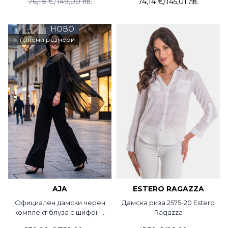
76,18 €
/
149,00 лв.
74,14 €
/
145,01 лв.
НОВО
+
големи размери
AJA
ESTERO RAGAZZA
Официален дамски черен
Дамска риза 2575-20 Estero
комплект блуза с шифон и
Ragazza
панталон 3789-09 AJA