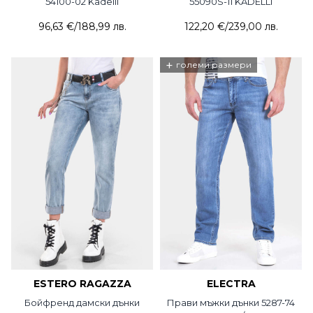
54100-02 Kadelli
55090S-11 KADELLI
96,63 €
/
188,99 лв.
122,20 €
/
239,00 лв.
+
големи размери
ESTERO RAGAZZA
ELECTRA
Бойфренд дамски дънки
Прави мъжки дънки 5287-74