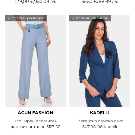
179,00 €
/
350,09 лв.
45,50 €
/
88,99 лв.
+
+
големи размери
големи размери
ACUN FASHION
KADELLI
Клоширан елегантен
Елегантно дамско сако
дамски панталон 3127-02
54310S-08 Kadelli
ACUN