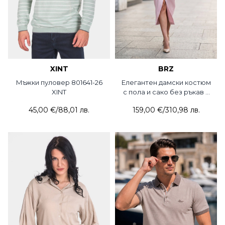
XINT
BRZ
Мъжки пуловер 801641-26
Елегантен дамски костюм
XINT
с пола и сако без ръкав в
розово 3454-50 BRZ
45,00 €
/
88,01 лв.
159,00 €
/
310,98 лв.