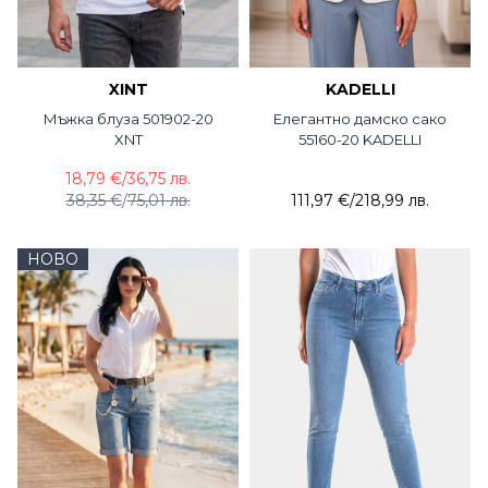
XINT
KADELLI
Мъжка блуза 501902-20
Елегантно дамско сако
XNT
55160-20 KADELLI
18,79 €
/
36,75 лв.
38,35 €
/
75,01 лв.
111,97 €
/
218,99 лв.
НОВО