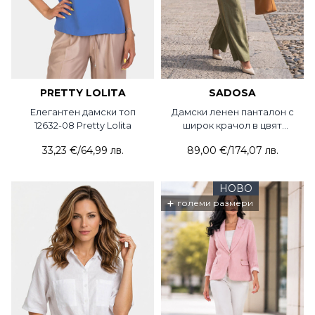
PRETTY LOLITA
SADOSA
Елегантен дамски топ
Дамски ленен панталон с
12632-08 Pretty Lolita
широк крачол в цвят
маслина 2013-06 Sadosa
33,23 €
/
64,99 лв.
89,00 €
/
174,07 лв.
НОВО
+
големи размери