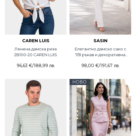
CAREN LUIS
SASIN
Ленена дамска риза
Елегантно дамско сако с
2B100-20 CAREN LUIS
7/8 ръкав и декоративна
брошка 7707-50 Sasin
96,63 €
/
188,99 лв.
98,00 €
/
191,67 лв.
НОВО