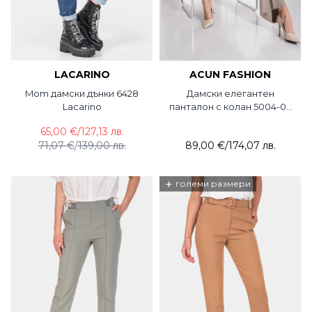
LACARINO
ACUN FASHION
Mom дамски дънки 6428
Дамски елегантен
Lacarino
панталон с колан 5004-03
ACUN
65,00 €
/
127,13 лв.
71,07 €
/
139,00 лв.
89,00 €
/
174,07 лв.
+
големи размери