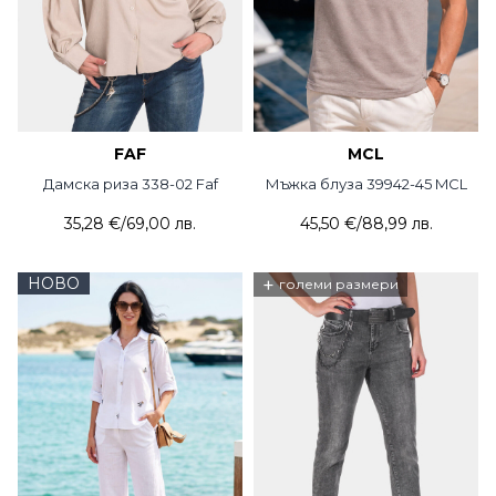
FAF
MCL
Дамска риза 338-02 Faf
Мъжка блуза 39942-45 MCL
35,28 €
/
69,00 лв.
45,50 €
/
88,99 лв.
НОВО
+
големи размери