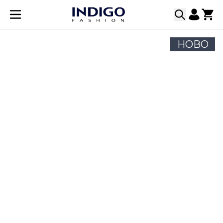
Прескачане към съдържанието
НОВО