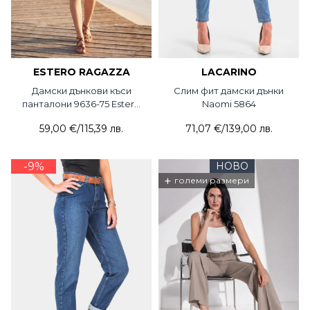
ESTERO RAGAZZA
LACARINO
Дамски дънкови къси
Слим фит дамски дънки
панталони 9636-75 Estero
Naomi 5864
Ragazza
59,00 €
/
115,39 лв.
71,07 €
/
139,00 лв.
-9%
НОВО
+
големи размери