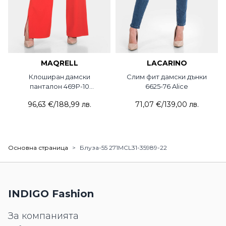
MAQRELL
LACARINO
Клоширан дамски
Слим фит дамски дънки
панталон 469P-10
6625-76 Alice
MAQRELL
96,63 €
/
188,99 лв.
71,07 €
/
139,00 лв.
Основна страница
>
Блуза-55 271MCL31-35989-22
INDIGO Fashion
За компанията