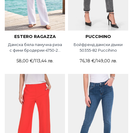
ESTERO RAGAZZA
PUCCIHINO
Дамска бяла памучна риза
Бойфренд дамски дънки
с фини бродерии 4750-20
50355-82 Puccihino
Estero Ragazza
58,00 €
/
113,44 лв.
76,18 €
/
149,00 лв.