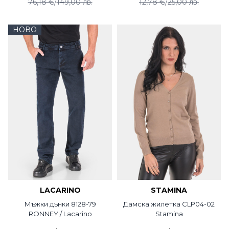
76,18 €
/
149,00 лв.
12,78 €
/
25,00 лв.
НОВО
LACARINO
STAMINA
Мъжки дънки 8128-79
Дамска жилетка CLP04-02
RONNEY / Lacarino
Stamina