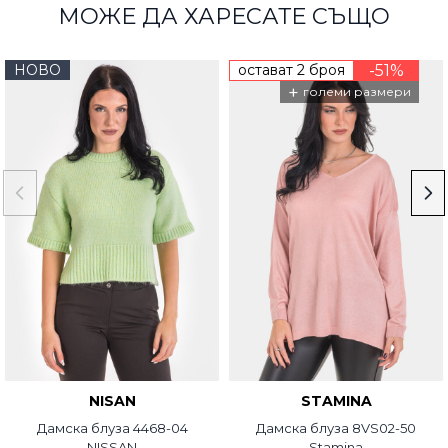
МОЖЕ ДА ХАРЕСАТЕ СЪЩО
НОВО
остават 2 броя
-51%
+
големи размери
NISAN
STAMINA
Дамска блуза 4468-04
Дамска блуза 8VS02-50
NISSAN
Stamina