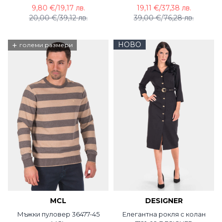
9,80 €
/
19,17 лв.
19,11 €
/
37,38 лв.
20,00 €
/
39,12 лв.
39,00 €
/
76,28 лв.
+
НОВО
големи размери
MCL
DESIGNER
Мъжки пуловер 36477-45
Елегантна рокля с колан