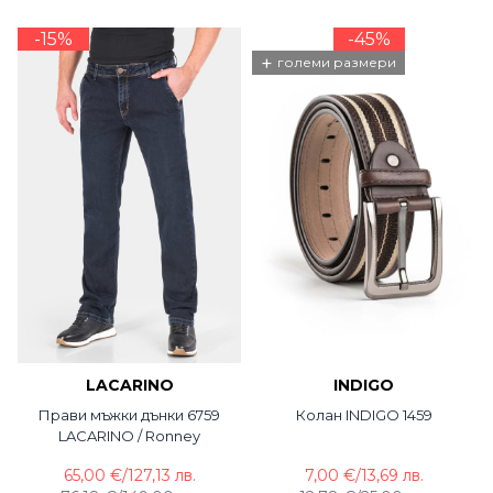
-15%
-45%
+
големи размери
LACARINO
INDIGO
Прави мъжки дънки 6759
Колан INDIGO 1459
LACARINO / Ronney
65,00 €
/
127,13 лв.
7,00 €
/
13,69 лв.