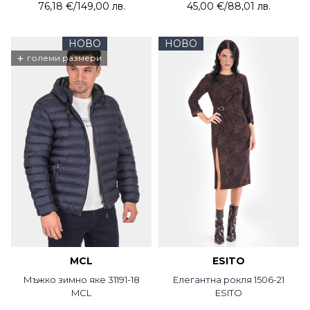
76,18 €
/
149,00 лв.
45,00 €
/
88,01 лв.
НОВО
НОВО
+
големи размери
MCL
ESITO
Мъжко зимно яке 31191-18
Елегантна рокля 1506-21
MCL
ESITO