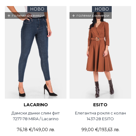
НОВО
НОВО
+
+
големи размери
големи размери
LACARINO
ESITO
Дамски дънки слим фит
Елегантна рокля с колан
7277-78 MIRA / Lacarino
1437-28 ESITO
76,18 €
/
149,00 лв.
99,00 €
/
193,63 лв.