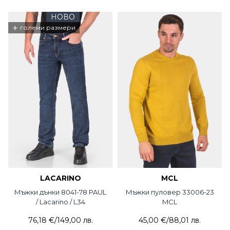
НОВО
+
големи размери
LACARINO
MCL
Мъжки дънки 8041-78 PAUL
Мъжки пуловер 33006-23
/ Lacarino / L34
MCL
76,18 €
/
149,00 лв.
45,00 €
/
88,01 лв.