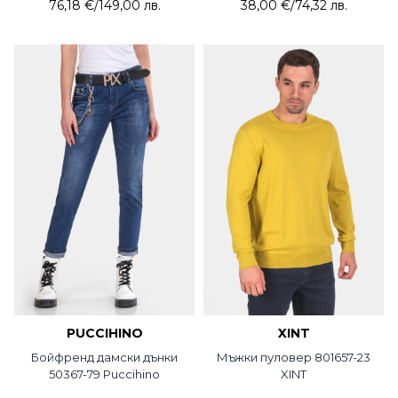
76,18 €
/
149,00 лв.
38,00 €
/
74,32 лв.
PUCCIHINO
XINT
Бойфренд дамски дънки
Мъжки пуловер 801657-23
50367-79 Puccihino
XINT