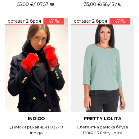
55,00 €
/
107,57 лв.
35,00 €
/
68,45 лв.
остават 2 броя
-51%
остават 2 броя
-51%
INDIGO
PRETTY LOLITA
Дамски ръкавици 11032-19
Елегантна дамска блуза
Indigo
12862-13 Pritty Lolita