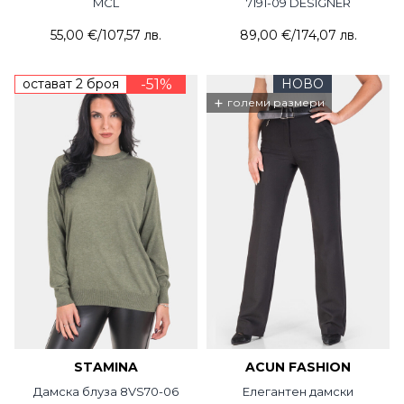
MCL
7191-09 DESIGNER
55,00 €
/
107,57 лв.
89,00 €
/
174,07 лв.
остават 2 броя
-51%
НОВО
+
големи размери
STAMINA
ACUN FASHION
Дамска блуза 8VS70-06
Елегантен дамски