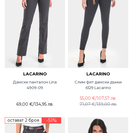
LACARINO
LACARINO
Дамски панталон Lina
Слим фит дамски дънки
4909-09
6129 Lacarino
55,00 €
/
107,57 лв.
69,00 €
/
134,95 лв.
71,07 €
/
139,00 лв.
остават 2 броя
-51%