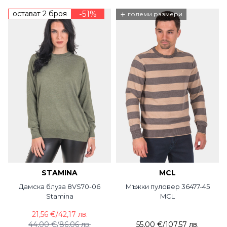
остават 2 броя
-51%
+
големи размери
STAMINA
MCL
Дамска блуза 8VS70-06
Мъжки пуловер 36477-45
Stamina
MCL
21,56 €
/
42,17 лв.
44,00 €
/
86,06 лв.
55,00 €
/
107,57 лв.