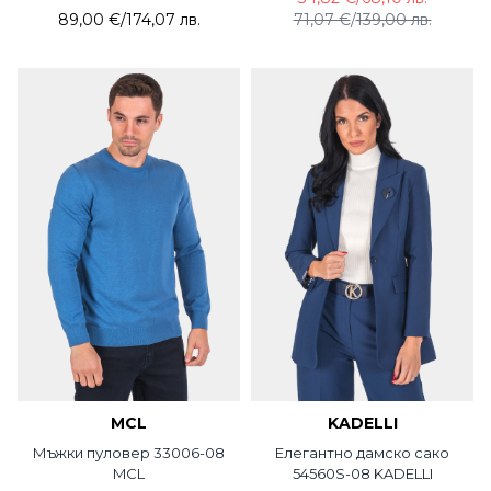
89,00 €
/
174,07 лв.
71,07 €
/
139,00 лв.
MCL
KADELLI
Мъжки пуловер 33006-08
Елегантно дамско сако
MCL
54560S-08 KADELLI