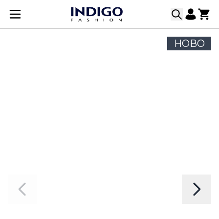
Прескачане към съдържанието
НОВО