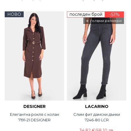
НОВО
последен брой
-51%
+
големи размери
DESIGNER
LACARINO
Елегантна рокля с колан
Слим фит дамски дънки
7191-21 DESIGNER
7246-80 LCR
34,82 €
/
68,10 лв.