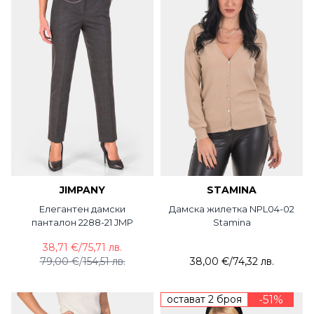
JIMPANY
STAMINA
Елегантен дамски
Дамска жилетка NPL04-02
панталон 2288-21 JMP
Stamina
38,71 €
/
75,71 лв.
79,00 €
/
154,51 лв.
38,00 €
/
74,32 лв.
остават 2 броя
-51%