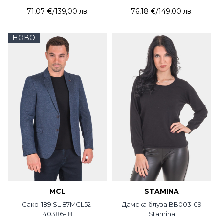
71,07 €
/
139,00 лв.
76,18 €
/
149,00 лв.
НОВО
MCL
STAMINA
Сако-189 SL 87MCL52-
Дамска блуза BB003-09
40386-18
Stamina