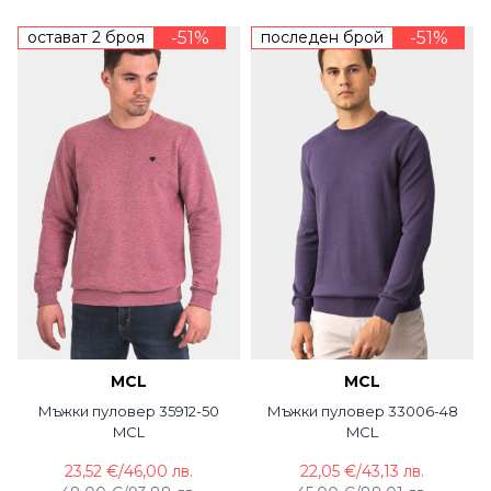
остават 2 броя
-51%
последен брой
-51%
MCL
MCL
Мъжки пуловер 35912-50
Мъжки пуловер 33006-48
MCL
MCL
23,52 €
/
46,00 лв.
22,05 €
/
43,13 лв.