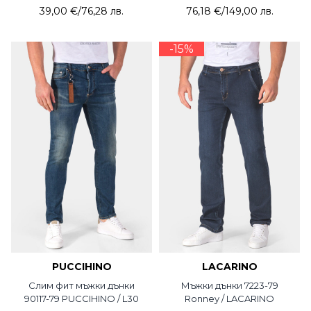
39,00 €
/
76,28 лв.
76,18 €
/
149,00 лв.
-15%
PUCCIHINO
LACARINO
Слим фит мъжки дънки
Мъжки дънки 7223-79
90117-79 PUCCIHINO / L30
Ronney / LACARINO