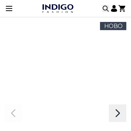
Прескачане към съдържанието
НОВО