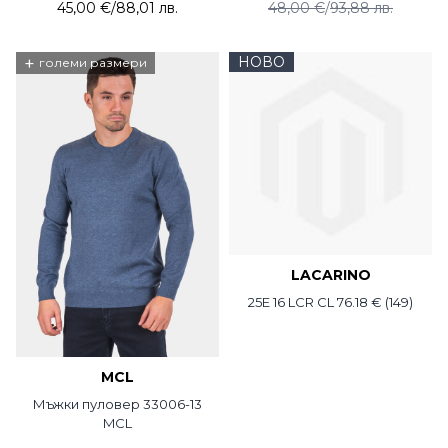
45,00 €
/
88,01 лв.
48,00 €
/
93,88 лв.
+
НОВО
големи размери
LACARINO
25E 16 LCR CL 76.18 € (149)
MCL
Мъжки пуловер 33006-13
MCL