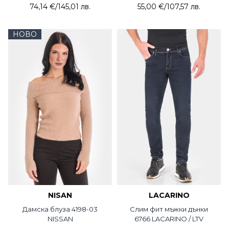
74,14 €
/
145,01 лв.
55,00 €
/
107,57 лв.
НОВО
NISAN
LACARINO
Дамска блуза 4198-03
Слим фит мъжки дънки
NISSAN
6766 LACARINO / LTV