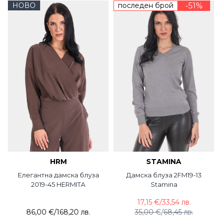
НОВО
последен брой
-51%
HRM
STAMINA
Елегантна дамска блуза
Дамска блуза 2FM19-13
2019-45 HERMITA
Stamina
17,15 €
/
33,54 лв.
86,00 €
/
168,20 лв.
35,00 €
/
68,45 лв.