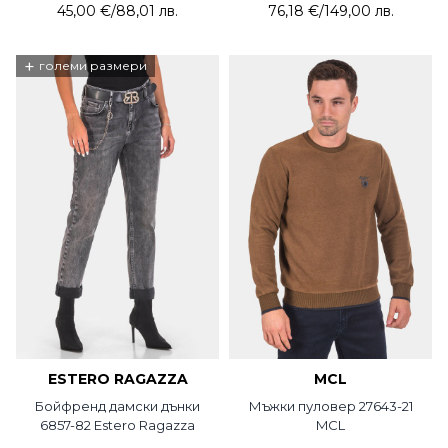
45,00 €
/
88,01 лв.
76,18 €
/
149,00 лв.
+
големи размери
ESTERO RAGAZZA
MCL
Бойфренд дамски дънки
Мъжки пуловер 27643-21
6857-82 Estero Ragazza
MCL