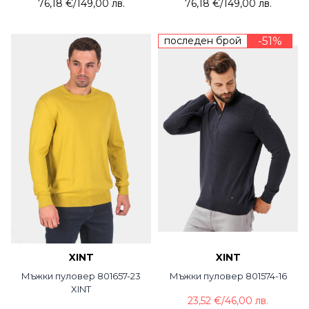
76,18 €
/
149,00 лв.
76,18 €
/
149,00 лв.
последен брой
-51%
XINT
XINT
Мъжки пуловер 801657-23
Мъжки пуловер 801574-16
XINT
23,52 €
/
46,00 лв.