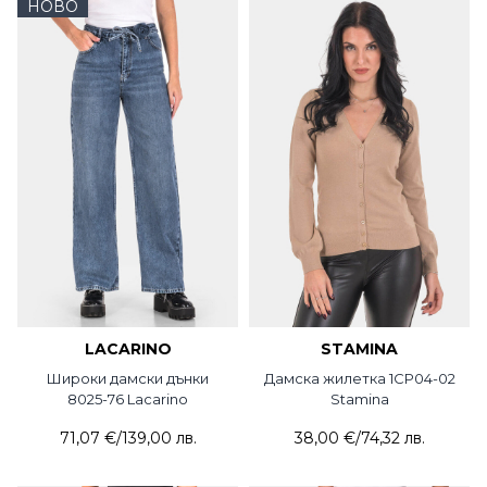
НОВО
LACARINO
STAMINA
Широки дамски дънки
Дамска жилетка 1CP04-02
8025-76 Lacarino
Stamina
71,07 €
/
139,00 лв.
38,00 €
/
74,32 лв.