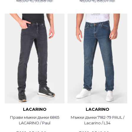
48,00 €
/
93,88 лв.
45,00 €
/
88,01 лв.
LACARINO
LACARINO
Прави мъжки дънки 6865
Мъжки дънки 7182-79 PAUL /
LACARINO / Paul
Lacarino / L34