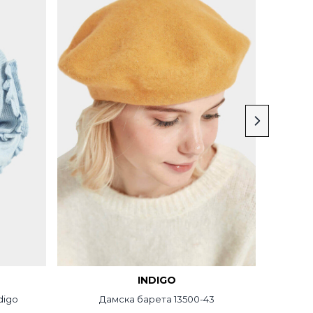
INDIGO
digo
Дамска барета 13500-43
Дамск