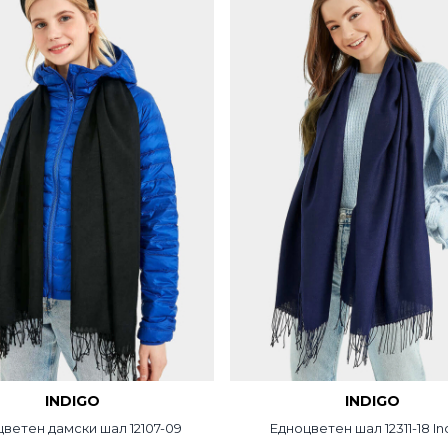
INDIGO
INDIGO
ветен дамски шал 12107-09
Едноцветен шал 12311-18 In