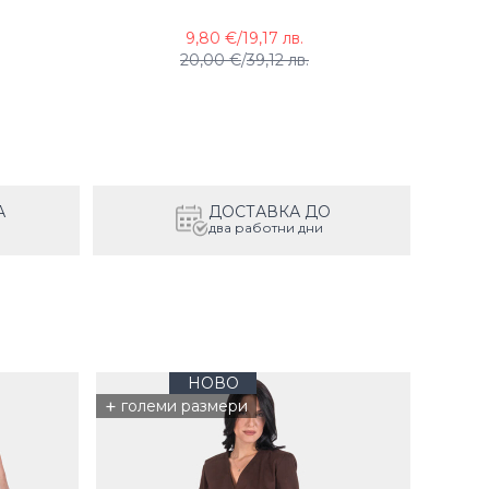
9,80 €
/
19,17 лв.
20,00 €
/
39,12 лв.
А
ДОСТАВКА ДО
два работни дни
НОВО
+
големи размери