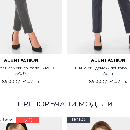
ACUN FASHION
ACUN FASHION
тен дамски панталон 2120-16
Тъмно син дамски панталон 2
ACUN
Acun
89,00 €
/
174,07 лв.
89,00 €
/
174,07 лв.
ПРЕПОРЪЧАНИ МОДЕЛИ
 2 броя
-51%
НОВО