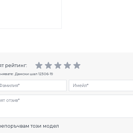
т рейтинг:
нявате:
Дамски шал 12306-19
Фамилия
Имейл
и
епоръчвам този модел