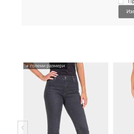
П
Из
+
големи размери