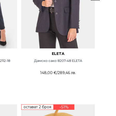
ELETA
112-18
Дамско сако 8207-48 ELETA
Дам
148,00 €
/
289,46 лв.
остават 2 броя
-51%
остават