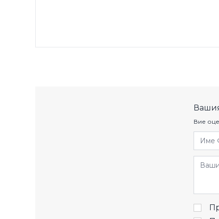
Вашия
Вие оце
Име 
Отзив
Пр