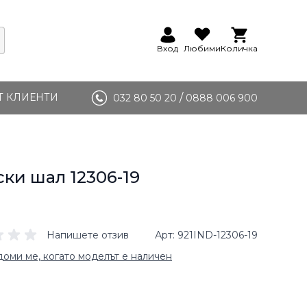
Вход
Любими
Количка
Т КЛИЕНТИ
/
032 80 50 20
0888 006 900
ки шал 12306-19
Напишете отзив
Арт
921IND-12306-19
оми ме, когато моделът е наличен