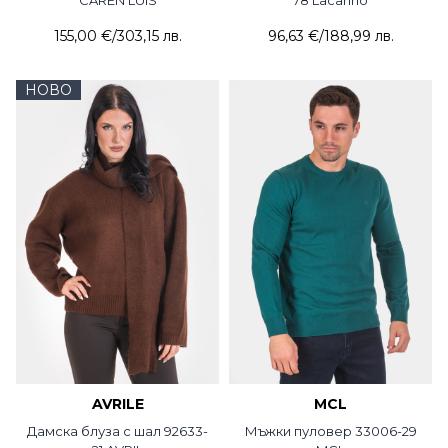
155,00 €
/
303,15 лв.
96,63 €
/
188,99 лв.
НОВО
AVRILE
MCL
Дамска блуза с шал 92633-
Мъжки пуловер 33006-29