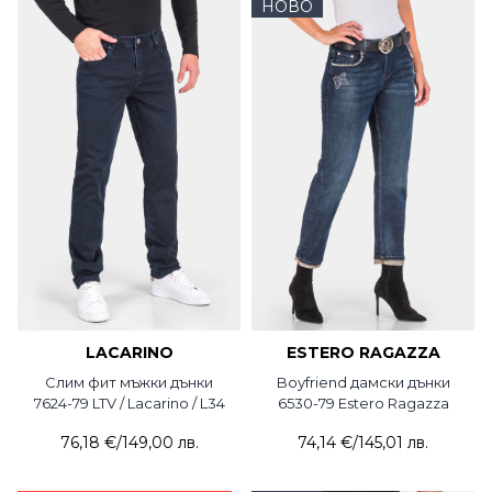
НОВО
LACARINO
ESTERO RAGAZZA
Слим фит мъжки дънки
Boyfriend дамски дънки
7624-79 LTV / Lacarino / L34
6530-79 Estero Ragazza
76,18 €
/
149,00 лв.
74,14 €
/
145,01 лв.