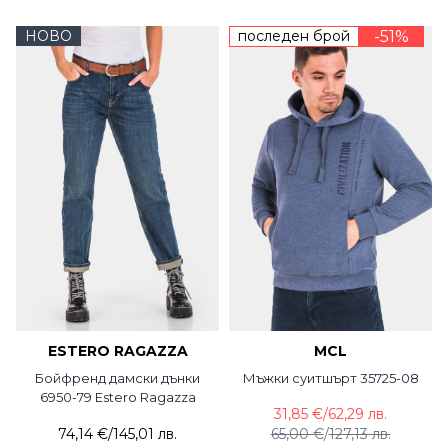
НОВО
последен брой
-51%
ESTERO RAGAZZA
MCL
Бойфренд дамски дънки
Мъжки суитшърт 35725-08
6950-79 Estero Ragazza
31,85 €
/
62,29 лв.
74,14 €
/
145,01 лв.
65,00 €
/
127,13 лв.