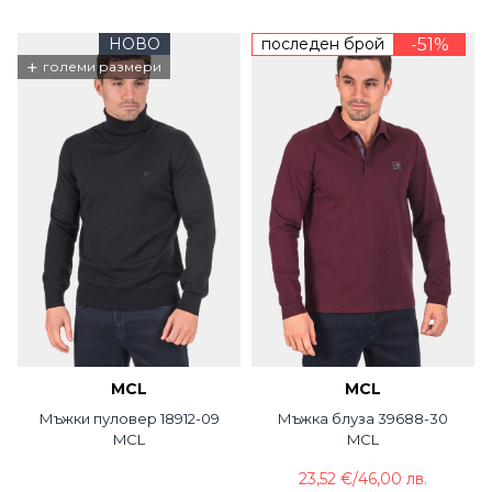
НОВО
последен брой
-51%
+
големи размери
MCL
MCL
Мъжки пуловер 18912-09
Мъжка блуза 39688-30
MCL
MCL
23,52 €
/
46,00 лв.