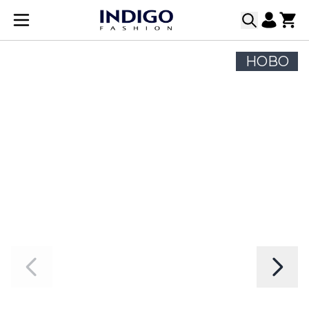
Прескачане към съдържанието
НОВО