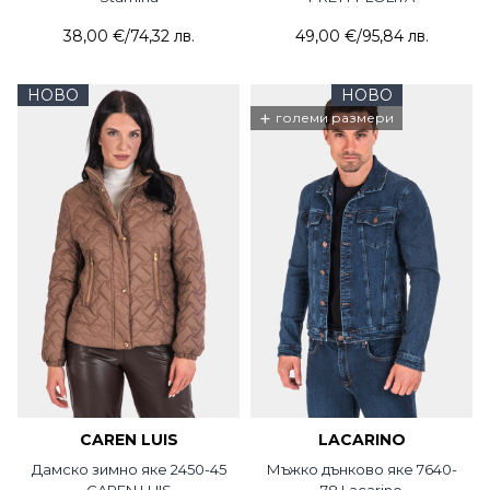
38,00 €
/
74,32 лв.
49,00 €
/
95,84 лв.
НОВО
НОВО
+
големи размери
CAREN LUIS
LACARINO
Дамско зимно яке 2450-45
Мъжко дънково яке 7640-
CAREN LUIS
78 Lacarino