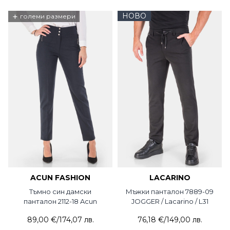
+
НОВО
големи размери
ACUN FASHION
LACARINO
Тъмно син дамски
Мъжки панталон 7889-09
панталон 2112-18 Acun
JOGGER / Lacarino / L31
89,00 €
/
174,07 лв.
76,18 €
/
149,00 лв.