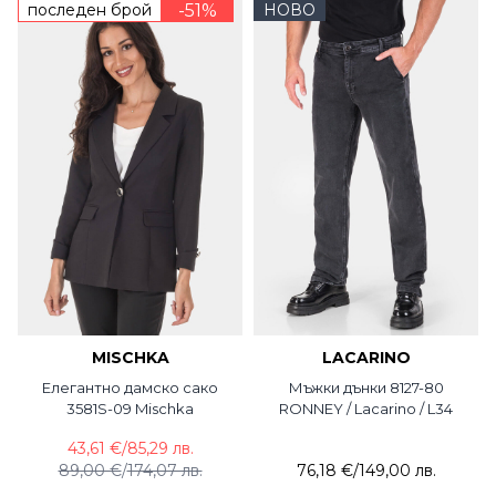
последен брой
-51%
НОВО
MISCHKA
LACARINO
Елегантно дамско сако
Мъжки дънки 8127-80
3581S-09 Mischka
RONNEY / Lacarino / L34
43,61 €
/
85,29 лв.
89,00 €
/
174,07 лв.
76,18 €
/
149,00 лв.