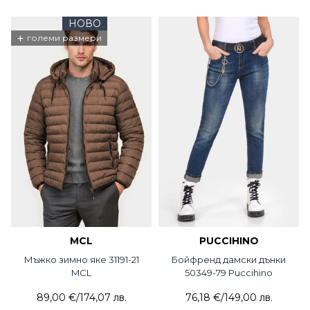
НОВО
+
големи размери
MCL
PUCCIHINO
Мъжко зимно яке 31191-21
Бойфренд дамски дънки
MCL
50349-79 Puccihino
89,00 €
/
174,07 лв.
76,18 €
/
149,00 лв.