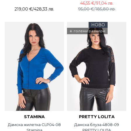
46,55 €
/
91,04 лв.
219,00 €
/
428,33 лв.
95,00 €
/
185,80 лв.
НОВО
+
големи размери
STAMINA
PRETTY LOLITA
Дамска жилетка CLP04-08
Дамска блуза 4808-09
Stamina
PRETTY LOLITA