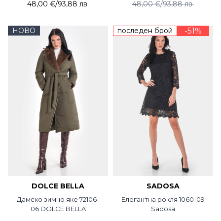
48,00 €
/
93,88 лв.
48,00 €
/
93,88 лв.
НОВО
последен брой
-51%
DOLCE BELLA
SADOSA
Дамско зимно яке 72106-
Елегантна рокля 1060-09
06 DOLCE BELLA
Sadosa