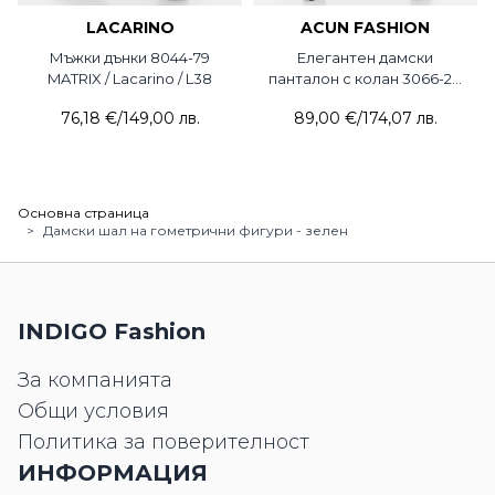
LACARINO
ACUN FASHION
Мъжки дънки 8044-79
Елегантен дамски
MATRIX / Lacarino / L38
панталон с колан 3066-28
ACUN
76,18 €
/
149,00 лв.
89,00 €
/
174,07 лв.
Основна страница
>
Дамски шал на гометрични фигури - зелен
INDIGO Fashion
За компанията
Общи условия
Политика за поверителност
ИНФОРМАЦИЯ