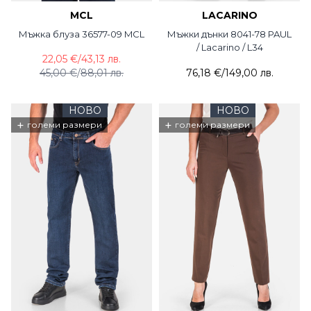
MCL
LACARINO
Мъжка блуза 36577-09 MCL
Мъжки дънки 8041-78 PAUL
/ Lacarino / L34
22,05 €
/
43,13 лв.
45,00 €
/
88,01 лв.
76,18 €
/
149,00 лв.
НОВО
НОВО
+
+
големи размери
големи размери