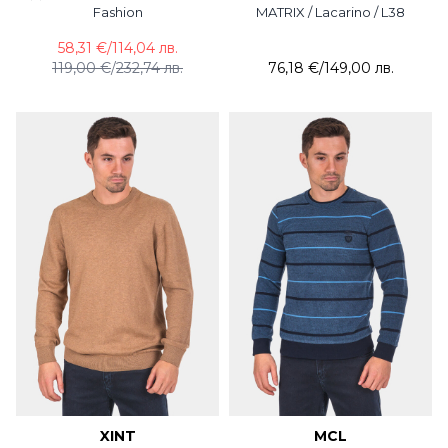
Fashion
MATRIX / Lacarino / L38
58,31 €
/
114,04 лв.
119,00 €
/
232,74 лв.
76,18 €
/
149,00 лв.
XINT
MCL