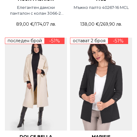
Елегантен дамски
Мъжко палто 40267-16 MCL
панталон с колан 3066-21
ACUN
89,00 €
/
174,07 лв.
138,00 €
/
269,90 лв.
последен брой
-51%
остават 2 броя
-51%
DOLCE BELLA
MARISIS