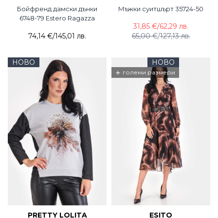
Бойфренд дамски дънки
Мъжки суитшърт 35724-50
6748-79 Estero Ragazza
31,85 €
/
62,29 лв.
74,14 €
/
145,01 лв.
65,00 €
/
127,13 лв.
НОВО
НОВО
+
големи размери
PRETTY LOLITA
ESITO