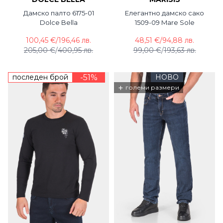
Дамско палто 6175-01
Елегантно дамско сако
Dolce Bella
1509-09 Mare Sole
100,45 €
/
196,46 лв.
48,51 €
/
94,88 лв.
205,00 €
/
400,95 лв.
99,00 €
/
193,63 лв.
последен брой
-51%
НОВО
+
големи размери