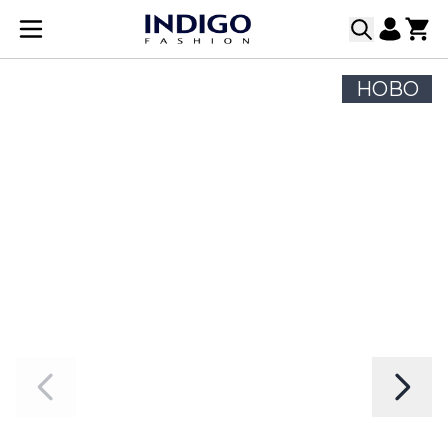
Прескачане към съдържанието
НОВО