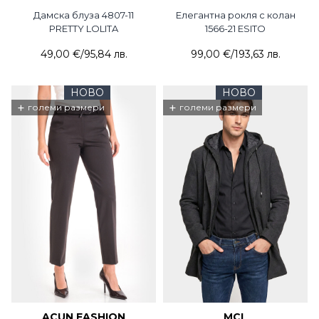
Дамска блуза 4807-11
Елегантна рокля с колан
PRETTY LOLITA
1566-21 ESITO
49,00 €
/
95,84 лв.
99,00 €
/
193,63 лв.
НОВО
НОВО
+
+
големи размери
големи размери
ACUN FASHION
MCL