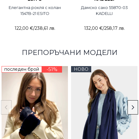
Елегантна рокля с колан
Дамско сако 55870-03
1547B-21 ESITO
KADELLI
122,00 €
/
238,61 лв.
132,00 €
/
258,17 лв.
ПРЕПОРЪЧАНИ МОДЕЛИ
последен брой
-51%
НОВО