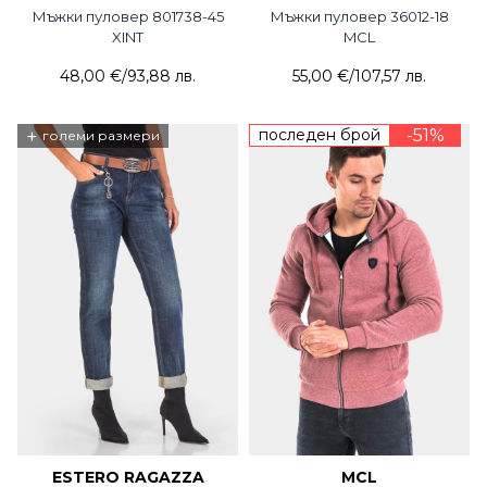
Мъжки пуловер 801738-45
Мъжки пуловер 36012-18
XINT
MCL
48,00 €
/
93,88 лв.
55,00 €
/
107,57 лв.
+
последен брой
-51%
големи размери
ESTERO RAGAZZA
MCL