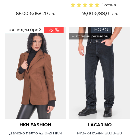
1 отзив
86,00 €
/
168,20 лв.
45,00 €
/
88,01 лв.
последен брой
-51%
НОВО
+
големи размери
HKN FASHION
LACARINO
Дамско палто 4210-21 HKN
Мъжки дънки 8098-80