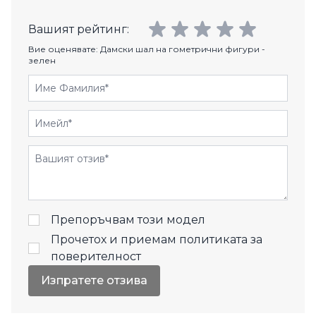
Вашият рейтинг:
Вие оценявате:
Дамски шал на гометрични фигури -
зелен
Име Фамилия
Имейл
Отзиви
Препоръчвам този модел
Прочетох и приемам
политиката за
поверителност
Изпратете отзива