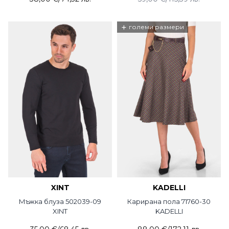
+
големи размери
XINT
KADELLI
Мъжка блуза 502039-09
Карирана пола 71760-30
XINT
KADELLI