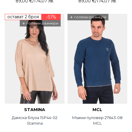
89,00 €
/
174,07 лв.
89,00 €
/
174,07 лв.
остават 2 броя
-51%
+
големи размери
+
големи размери
STAMINA
MCL
Дамска блуза 1SP44-02
Мъжки пуловер 27643-08
Stamina
MCL