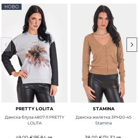
НОВО
PRETTY LOLITA
STAMINA
Дамска блуза 4807-11 PRETTY
Дамска жилетка 3PM20-45
LOLITA
Stamina
49,00 €
/
95,84 лв.
38,00 €
/
74,32 лв.