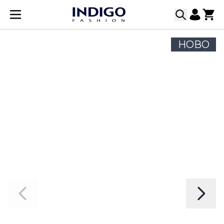
Прескачане към съдържанието
НОВО