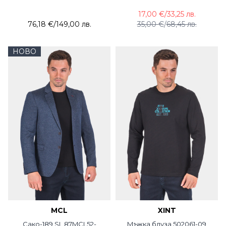
17,00 €
/
33,25 лв.
76,18 €
/
149,00 лв.
35,00 €
/
68,45 лв.
НОВО
MCL
XINT
Сако-189 SL 87MCL52-
Мъжка блуза 502061-09