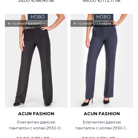
35,00 €
/
68,45 лв.
88,00 €
/
172,11 лв.
НОВО
НОВО
+
+
големи размери
големи размери
ACUN FASHION
ACUN FASHION
Елегантен дамски
Елегантен дамски
панталон с колан 2930-09
панталон с колан 2930-18
ACUN
ACUN