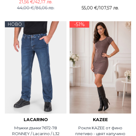
21,56 €
/
42,17 лв.
44,00 €
/
86,06 лв.
55,00 €
/
107,57 лв.
НОВО
-51%
LACARINO
KAZEE
Мъжки дънки 7672-78
Рокля KAZEE от фино
RONNEY / Lacarino / L32
плетиво - цвят капучино