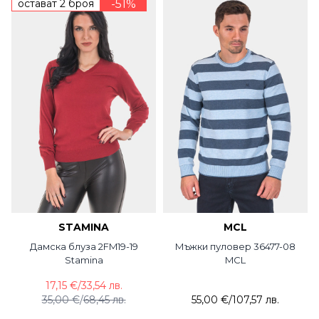
остават 2 броя
-51%
STAMINA
MCL
Дамска блуза 2FM19-19
Мъжки пуловер 36477-08
Stamina
MCL
17,15 €
/
33,54 лв.
35,00 €
/
68,45 лв.
55,00 €
/
107,57 лв.