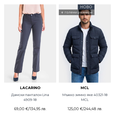
НОВО
+
големи размери
LACARINO
MCL
Дамски панталон Lina
Мъжко зимно яке 40321-18
4909-18
MCL
69,00 €
/
134,95 лв.
125,00 €
/
244,48 лв.