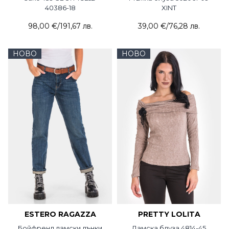
40386-18
XINT
98,00 €
/
191,67 лв.
39,00 €
/
76,28 лв.
НОВО
НОВО
ESTERO RAGAZZA
PRETTY LOLITA
Бойфренд дамски дънки
Дамска блуза 4814-45