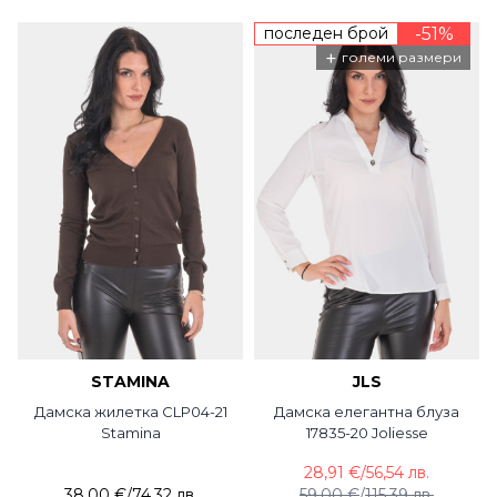
последен брой
-51%
+
големи размери
STAMINA
JLS
Дамска жилетка CLP04-21
Дамска елегантна блуза
Stamina
17835-20 Joliesse
28,91 €
/
56,54 лв.
38,00 €
/
74,32 лв.
59,00 €
/
115,39 лв.