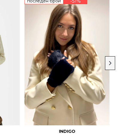
последен брой
-51%
остават
INDIGO