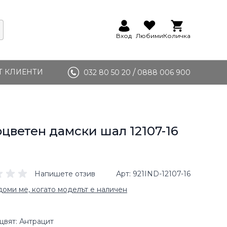
Вход
Любими
Количка
Т КЛИЕНТИ
/
032 80 50 20
0888 006 900
цветен дамски шал 12107-16
Напишете отзив
Арт
921IND-12107-16
оми ме, когато моделът е наличен
цвят: Антрацит