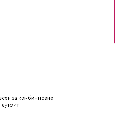
лесен за комбиниране
 аутфит.