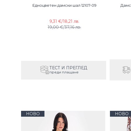
digo
Едноцветен дамски шал 12107-09
Дамск
9,31 €
/
18,21 лв.
19,00 €
/
37,16 лв.
ТЕСТ И ПРЕГЛЕД
преди плащане
НОВО
НОВО