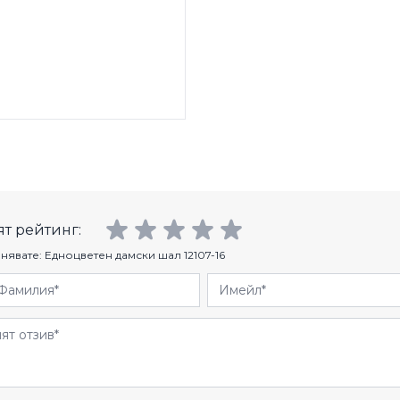
т рейтинг:
нявате:
Едноцветен дамски шал 12107-16
Фамилия
Имейл
и