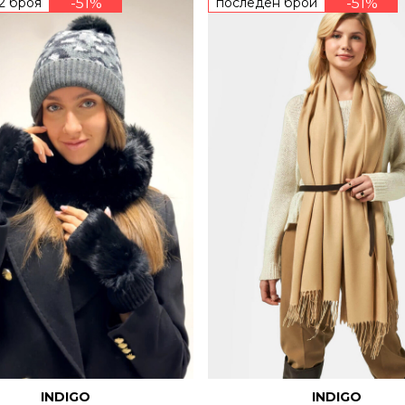
 2 броя
-51%
последен брой
-51%
INDIGO
INDIGO