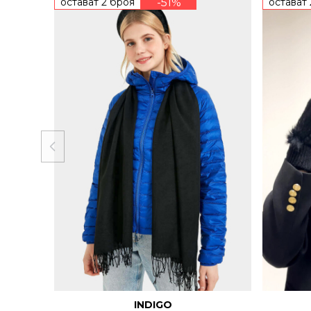
остават 2 броя
-51%
остават
INDIGO