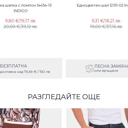
а шапка с помпон 14454-13
Едноцветен шал 12311-02 In
INDIGO
9,80 €
/
19,17 лв.
9,31 €
/
18,21 лв.
20,00 €
/
39,12 лв.
19,00 €
/
37,16 лв.
БЕЗПЛАТНА
ЛЕСНА ЗАМЯН
или връщане
доставка над 76,69 € / 150 лв.
РАЗГЛЕДАЙТЕ ОЩЕ