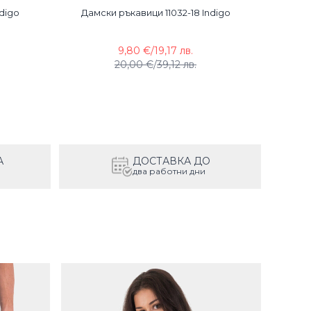
digo
Дамски ръкавици 11032-18 Indigo
9,80 €
/
19,17 лв.
20,00 €
/
39,12 лв.
А
ДОСТАВКА ДО
два работни дни