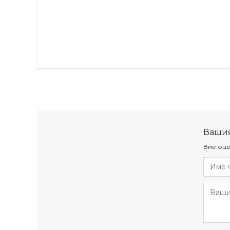
Вашия
Вие оце
Име 
Отзив