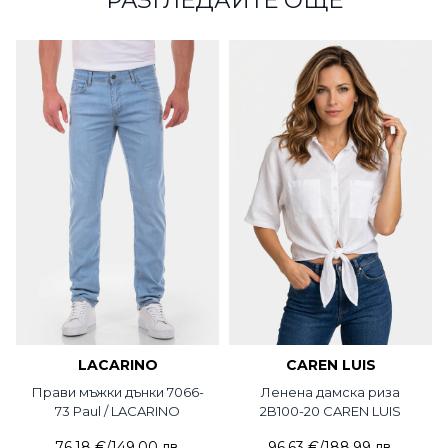
РАЗГЛЕДАЙТЕ ОЩЕ
LACARINO
CAREN LUIS
Прави мъжки дънки 7066-
Ленена дамска риза
73 Paul / LACARINO
2B100-20 CAREN LUIS
76,18 €
/
149,00 лв.
96,63 €
/
188,99 лв.