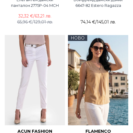
панталон 2775P-04 MCH
6647-82 Estero Ragazza
32,32 €
/
63,21 лв.
65,96 €
/
129,01 лв.
74,14 €
/
145,01 лв.
НОВО
ACUN FASHION
FLAMENCO