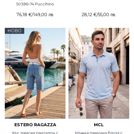
50386-74 Puccihino
76,18 €
/
149,00 лв.
28,12 €
/
55,00 лв.
НОВО
ESTERO RAGAZZA
MCL
Къс дамски панталон с
Мъжка памучна блуза с