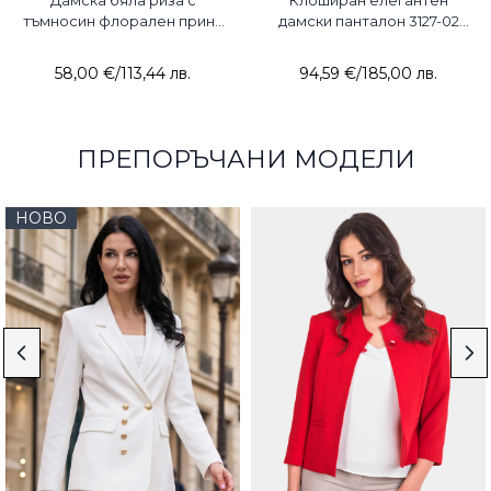
Дамска бяла риза с
Клоширан елегантен
тъмносин флорален принт
дамски панталон 3127-02
4781-20 Estero Ragazza
ACUN
58,00 €
/
113,44 лв.
94,59 €
/
185,00 лв.
ПРЕПОРЪЧАНИ МОДЕЛИ
НОВО