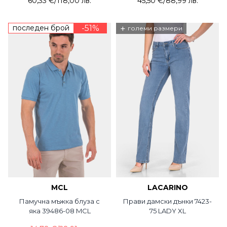
60,33 €
/
118,00 лв.
45,50 €
/
88,99 лв.
последен брой
-51%
+
големи размери
MCL
LACARINO
Памучна мъжка блуза с
Прави дамски дънки 7423-
яка 39486-08 MCL
75 LADY XL