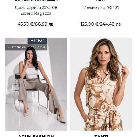
Дамска риза 2575-08
Мъжко яке 190437
Estero Ragazza
45,50 €
/
88,99 лв.
125,00 €
/
244,48 лв.
НОВО
+
големи размери
ACUN FASHION
ZANZI