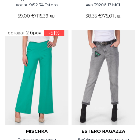
колан 9612-74 Estero
яка 39206-17 MCL
Ragazza
59,00 €
/
115,39 лв.
38,35 €
/
75,01 лв.
остават 2 броя
-51%
MISCHKA
ESTERO RAGAZZA
Елегантен дамски
Бойфренд дамски дънки