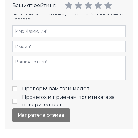
Вашият рейтинг:
Вие оценявате:
Елегантно дамско сако без закопчаване
- розово
Име Фамилия
Имейл
Отзиви
Препоръчвам този модел
Прочетох и приемам
политиката за
поверителност
Изпратете отзива