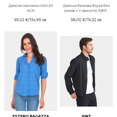
Дамски панталон 2041-20
Дамска бежова блуза без
ACN
ръкав с V-деколте 10831-
03 Flamenco
69,02 €
/
134,99 лв.
38,00 €
/
74,32 лв.
ESTERO RAGAZZA
XINT