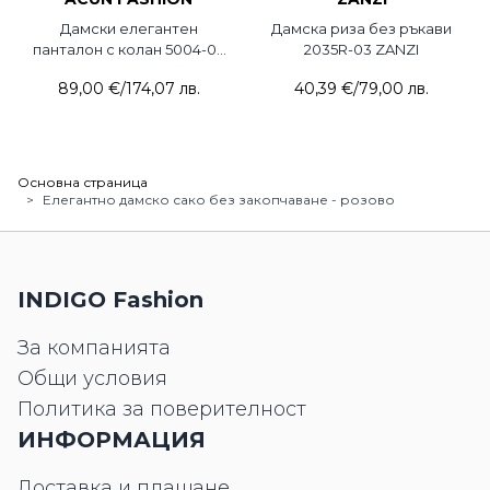
Дамски елегантен
Дамска риза без ръкави
панталон с колан 5004-03
2035R-03 ZANZI
ACUN
89,00 €
/
174,07 лв.
40,39 €
/
79,00 лв.
Основна страница
>
Елегантно дамско сако без закопчаване - розово
INDIGO Fashion
За компанията
Общи условия
Политика за поверителност
ИНФОРМАЦИЯ
Доставка и плащане