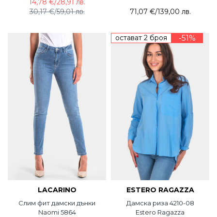
14,78 €
/
28,91 лв.
30,17 €
/
59,01 лв.
71,07 €
/
139,00 лв.
остават 2 броя
-51%
LACARINO
ESTERO RAGAZZA
Слим фит дамски дънки
Дамска риза 4210-08
Naomi 5864
Estero Ragazza