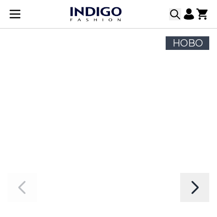
Прескачане към съдържанието
НОВО