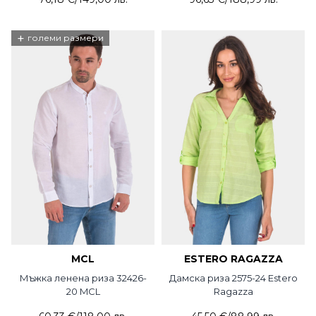
+
големи размери
MCL
ESTERO RAGAZZA
Мъжка ленена риза 32426-
Дамска риза 2575-24 Estero
20 MCL
Ragazza