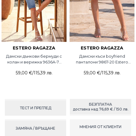
ESTERO RAGAZZA
ESTERO RAGAZZA
Дамски дънкови бермуди с
Дамски къси boyfriend
колан и верижка 9636A-75
панталони 9867-20 Estero
Estero Ragazza
Ragazza
59,00 €
/
115,39 лв.
59,00 €
/
115,39 лв.
БЕЗПЛАТНА
ТЕСТ И ПРЕГЛЕД
доставка над 76,69 € / 150 лв.
МНЕНИЯ ОТ КЛИЕНТИ
ЗАМЯНА / ВРЪЩАНЕ