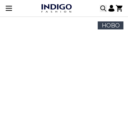
Прескачане към съдържанието
НОВО