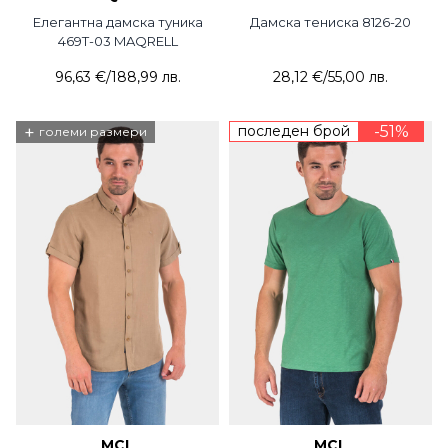
Елегантна дамска туника
Дамска тениска 8126-20
469T-03 MAQRELL
96,63 €
/
188,99 лв.
28,12 €
/
55,00 лв.
+
последен брой
-51%
големи размери
MCL
MCL