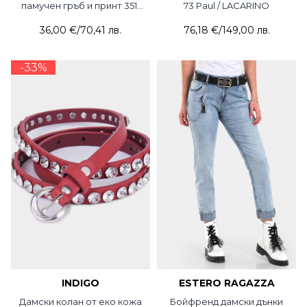
памучен гръб и принт 351-
73 Paul / LACARINO
21 JOGGY
36,00 €
/
70,41 лв.
76,18 €
/
149,00 лв.
-33%
INDIGO
ESTERO RAGAZZA
Дамски колан от еко кожа
Бойфренд дамски дънки