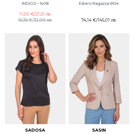
INDIGO - 1408
Estero Ragazza 6104
11,00 €
/
21,51 лв.
16,36 €
/
32,00 лв.
74,14 €
/
145,01 лв.
SADOSA
SASIN