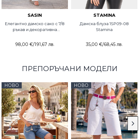
SASIN
STAMINA
Елегантно дамско сако с 7/8
Дамска блуза 1SP09-08
ръкав и декоративна
Stamina
брошка 7707-50 Sasin
98,00 €
/
191,67 лв.
35,00 €
/
68,45 лв.
ПРЕПОРЪЧАНИ МОДЕЛИ
НОВО
НОВО