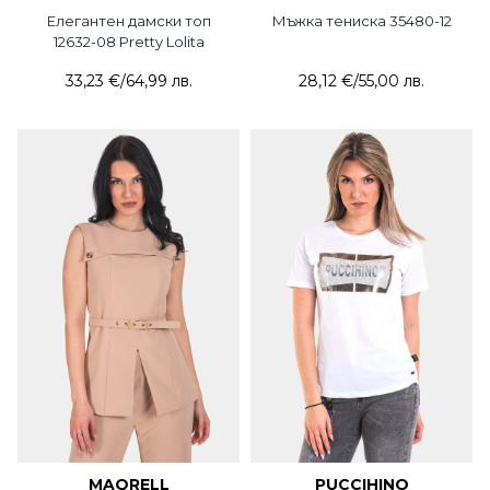
Елегантен дамски топ
Мъжка тениска 35480-12
12632-08 Pretty Lolita
33,23 €
/
64,99 лв.
28,12 €
/
55,00 лв.
MAQRELL
PUCCIHINO