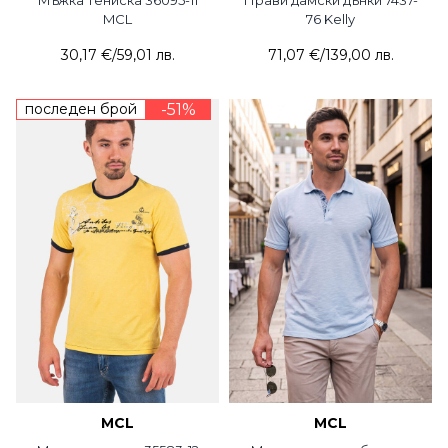
MCL
76 Kelly
30,17 €
/
59,01 лв.
71,07 €
/
139,00 лв.
последен брой
-51%
MCL
MCL