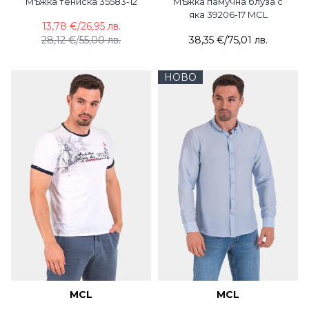
Мъжка тениска 35583-12
Мъжка памучна блуза с
яка 39206-17 MCL
13,78 €
/
26,95 лв.
28,12 €
/
55,00 лв.
38,35 €
/
75,01 лв.
НОВО
MCL
MCL