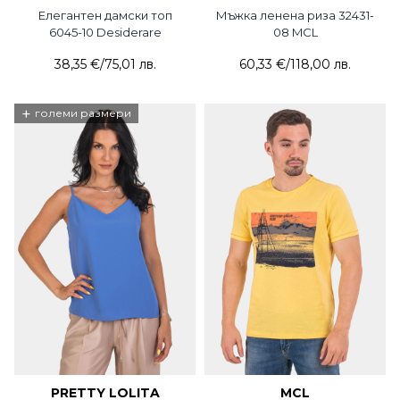
Елегантен дамски топ
Мъжка ленена риза 32431-
6045-10 Desiderare
08 MCL
38,35 €
/
75,01 лв.
60,33 €
/
118,00 лв.
+
големи размери
PRETTY LOLITA
MCL