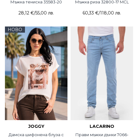
Мъжка тениска 35583-20
Мъжка риза 32800-17 MCL
28,12 €
/
55,00 лв.
60,33 €
/
118,00 лв.
НОВО
JOGGY
LACARINO
Дамска шифонена блуза с
Прави мъжки дънки 7066-