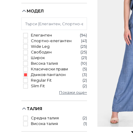
МОДЕЛ
Елегантен
(94)
Спортно-елегантен
(41)
Wide Leg
(25)
Свободен
(25)
Широк
(21)
Висока талия
(10)
Класически прави
(5)
Дънков панталон
(3)
Regular Fit
(2)
Slim Fit
(2)
Покажи още+
ТАЛИЯ
Средна талия
(2)
Висока талия
(1)