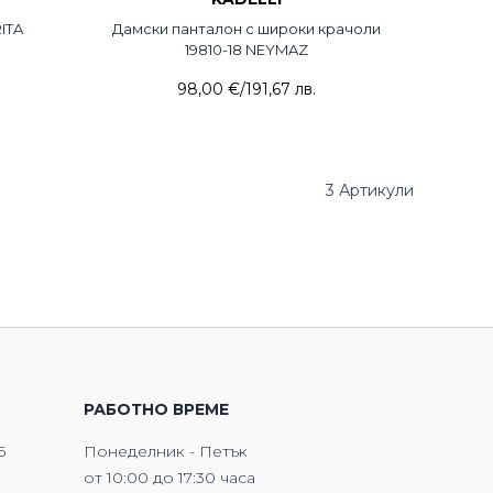
ITA
Дамски панталон с широки крачоли
19810-18 NEYMAZ
98,00 €
/
191,67 лв.
3
Артикули
РАБОТНО ВРЕМЕ
5
Понеделник - Петък
от 10:00 до 17:30 часа