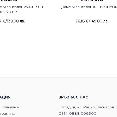
ски панталон 25038P-08
Дамски панталон 1011-18 SINYOR
TREND UP
7 €
/
139,00 лв.
76,18 €
/
149,00 лв.
АЦИЯ
ВРЪЗКА С НАС
и плащане
Пловдив, ул. Райко Даскалов 1
 замяна
GSM:
0888 006 900