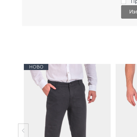
П
Из
НОВО