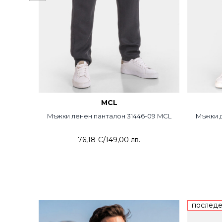
MCL
Мъжки ленен панталон 31446-09 MCL
Mъжки д
76,18 €
/
149,00 лв.
последе