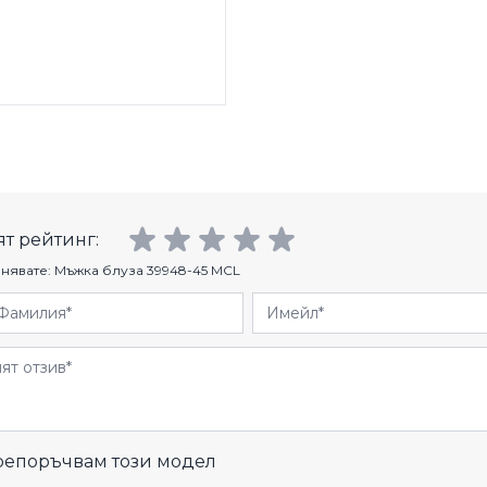
т рейтинг:
нявате:
Мъжка блуза 39948-45 MCL
Фамилия
Имейл
и
епоръчвам този модел