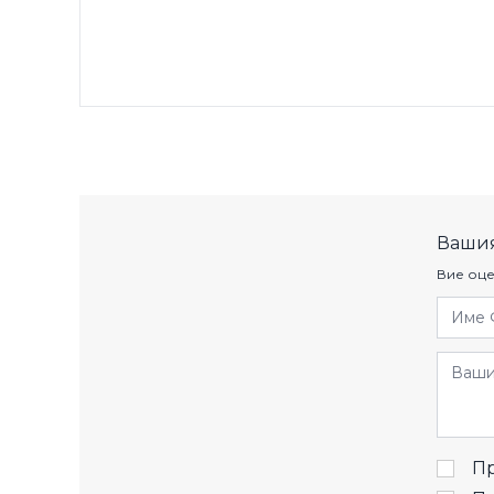
Вашия
Вие оце
Име 
Отзив
Пр