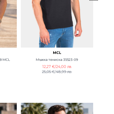
MCL
18 MCL
Мъжка тениска 35523-09
Мъж
12,27 €
/
24,00 лв.
25,05 €
/
48,99 лв.