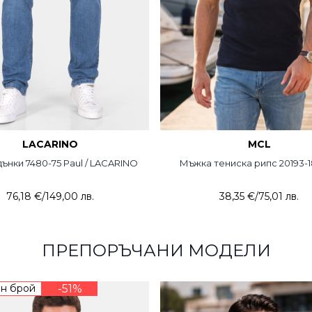
LACARINO
MCL
ънки 7480-75 Paul / LACARINO
Мъжка тениска рипс 20193-
76,18 €
/
149,00 лв.
38,35 €
/
75,01 лв.
ПРЕПОРЪЧАНИ МОДЕЛИ
н брой
-51%