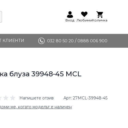
Вход
Любими
Количка
Т КЛИЕНТИ
/
032 80 50 20
0888 006 900
а блуза 39948-45 MCL
Напишете отзив
Арт
27MCL-39948-45
оми ме, когато моделът е наличен