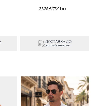
38,35 €
/
75,01 лв.
А
ДОСТАВКА ДО
два работни дни