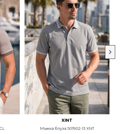
XINT
CL
Мъжка блуза 501902-13 XNT
Памучн