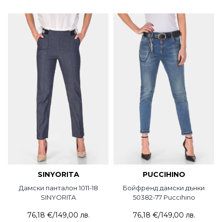
SINYORITA
PUCCIHINO
Дамски панталон 1011-18
Бойфренд дамски дънки
SINYORITA
50382-77 Puccihino
76,18 €
/
149,00 лв.
76,18 €
/
149,00 лв.