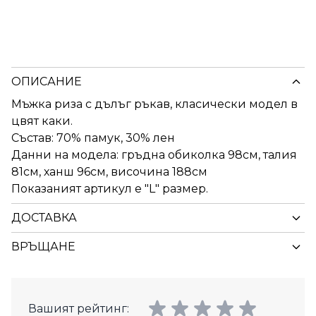
ОПИСАНИЕ
Мъжка риза с дълъг ръкав, класически модел в
цвят каки.
Състав: 70% памук, 30% лен
Данни на модела: гръдна обиколка 98см, талия
81см, ханш 96см, височина 188см
Показаният артикул е "L" размер.
ДОСТАВКА
ВРЪЩАНЕ
Вашият рейтинг: