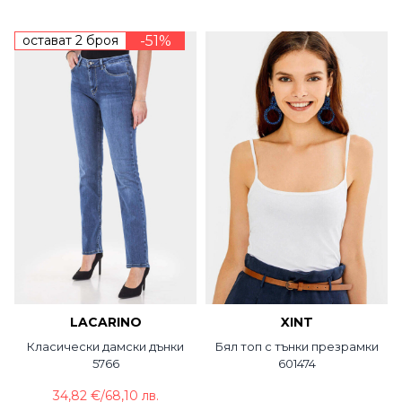
остават 2 броя
-51%
LACARINO
XINT
Класически дамски дънки
Бял топ с тънки презрамки
5766
601474
34,82 €
/
68,10 лв.