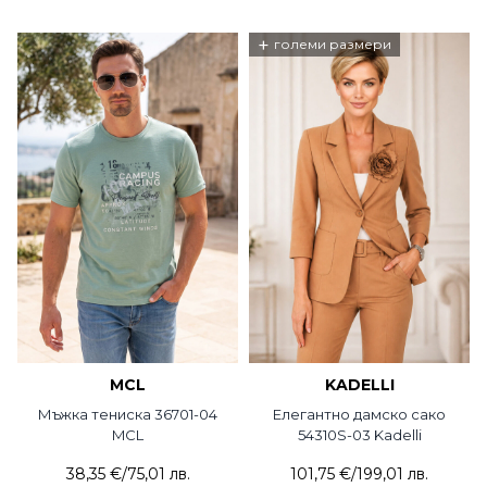
+
големи размери
MCL
KADELLI
Мъжка тениска 36701-04
Елегантно дамско сако
MCL
54310S-03 Kadelli
38,35 €
/
75,01 лв.
101,75 €
/
199,01 лв.