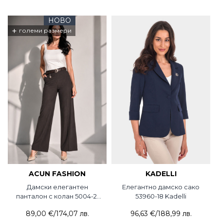
НОВО
+
големи размери
ACUN FASHION
KADELLI
Дамски елегантен
Елегантно дамско сако
панталон с колан 5004-21
53960-18 Kadelli
ACUN
89,00 €
/
174,07 лв.
96,63 €
/
188,99 лв.