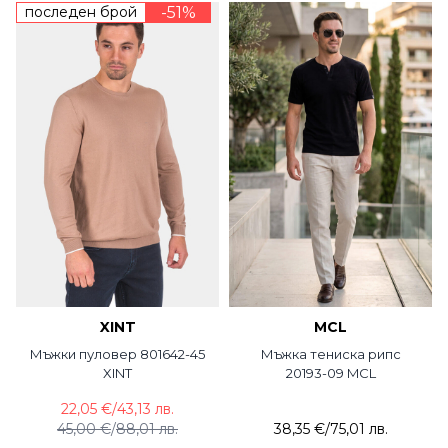
последен брой
-51%
XINT
MCL
Мъжки пуловер 801642-45
Мъжка тениска рипс
XINT
20193-09 MCL
22,05 €
/
43,13 лв.
45,00 €
/
88,01 лв.
38,35 €
/
75,01 лв.