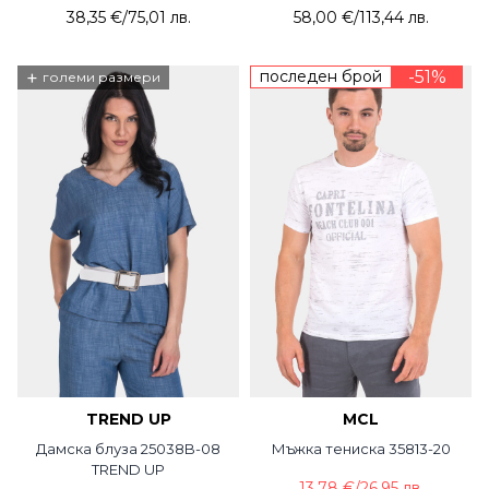
38,35 €
/
75,01 лв.
58,00 €
/
113,44 лв.
+
последен брой
-51%
големи размери
TREND UP
MCL
Дамска блуза 25038B-08
Мъжка тениска 35813-20
TREND UP
13,78 €
/
26,95 лв.