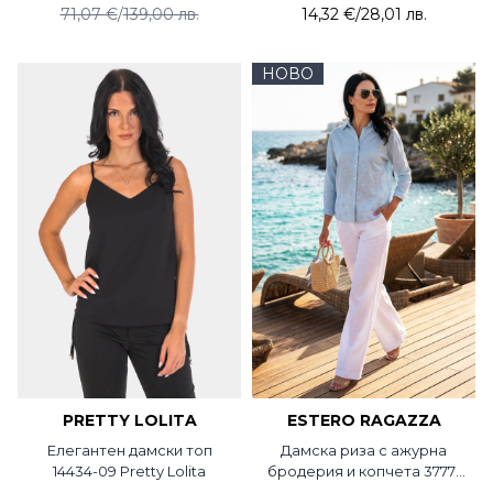
71,07 €
/
139,00 лв.
14,32 €
/
28,01 лв.
НОВО
PRETTY LOLITA
ESTERO RAGAZZA
Елегантен дамски топ
Дамска риза с ажурна
14434-09 Pretty Lolita
бродерия и копчета 3777-
17 Estero Ragazza