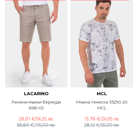
LACARINO
MCL
Ленени мъжки бермуди
Мъжка тениска 35290-20
6581-02
MCL
28,81 €
/
56,35 лв.
13,78 €
/
26,95 лв.
58,80 €
/
115,00 лв.
28,12 €
/
55,00 лв.