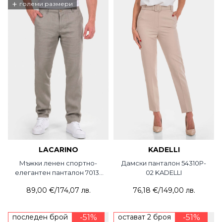
+
големи размери
LACARINO
KADELLI
Мъжки ленен спортно-
Дамски панталон 54310P-
елегантен панталон 7013-
02 KADELLI
03 LCR
89,00 €
/
174,07 лв.
76,18 €
/
149,00 лв.
последен брой
-51%
остават 2 броя
-51%