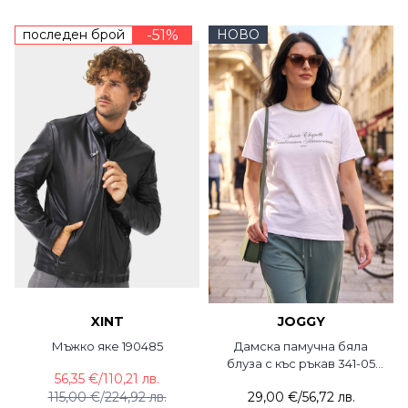
последен брой
-51%
НОВО
XINT
JOGGY
Мъжко яке 190485
Дамска памучна бяла
блуза с къс ръкав 341-05
56,35 €
/
110,21 лв.
JOGGY
115,00 €
/
224,92 лв.
29,00 €
/
56,72 лв.