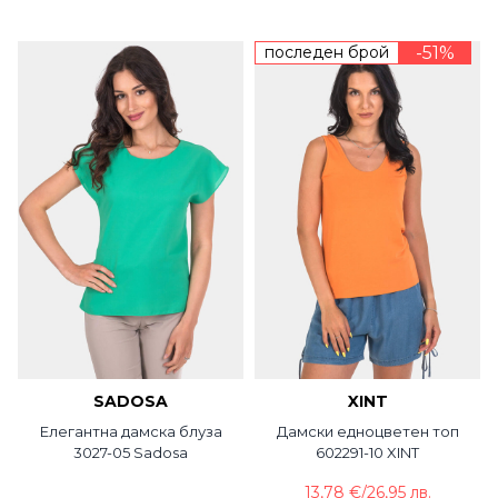
последен брой
-51%
SADOSA
XINT
Елегантна дамска блуза
Дамски едноцветен топ
3027-05 Sadosa
602291-10 XINT
13,78 €
/
26,95 лв.