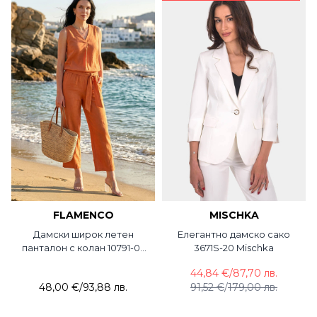
FLAMENCO
MISCHKA
Дамски широк летен
Елегантно дамско сако
панталон с колан 10791-07
3671S-20 Mischka
FLC
44,84 €
/
87,70 лв.
48,00 €
/
93,88 лв.
91,52 €
/
179,00 лв.