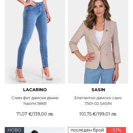
LACARINO
SASIN
Слим фит дамски дънки
Елегантно дамско сако
Naomi 5865
7501-02 SASIN
71,07 €
/
139,00 лв.
101,75 €
/
199,01 лв.
НОВО
последен брой
-51%