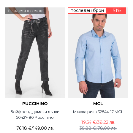
+
последен брой
-51%
големи размери
PUCCIHINO
MCL
Бойфренд дамски дънки
Mъжка риза 32544-17 MCL
50427-80 Puccihino
19,54 €
/
38,22 лв.
76,18 €
/
149,00 лв.
39,88 €
/
78,00 лв.