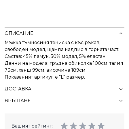
ОПИСАНИЕ
Мъжка тъмносиня тениска с къс ръкав,
свободен модел, щампа надпис в горната част.
Състав: 45% памук, 50% модал, 5% еластан
Данни на модела: гръдна обиколка 100см, талия
73см, ханш 99см, височина 189см
Показаният артикул е "L" размер.
ДОСТАВКА
ВРЪЩАНЕ
Вашият рейтинг: