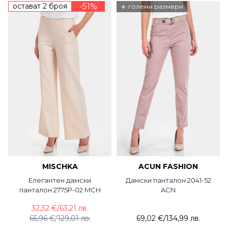
остават 2 броя
-51%
+
големи размери
MISCHKA
ACUN FASHION
Елегантен дамски
Дамски панталон 2041-52
панталон 2775P-02 MCH
ACN
32,32 €
/
63,21 лв.
65,96 €
/
129,01 лв.
69,02 €
/
134,99 лв.