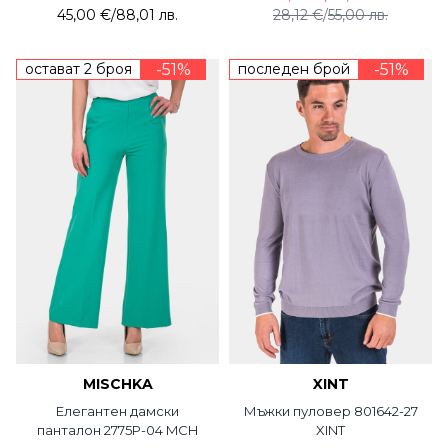
45,00 €
/
88,01 лв.
28,12 €
/
55,00 лв.
остават 2 броя
-51%
последен брой
-51%
MISCHKA
XINT
Елегантен дамски
Мъжки пуловер 801642-27
панталон 2775P-04 MCH
XINT