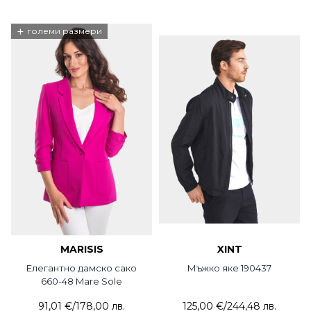
+
големи размери
MARISIS
XINT
Елегантно дамско сако
Мъжко яке 190437
660-48 Mare Sole
91,01 €
/
178,00 лв.
125,00 €
/
244,48 лв.