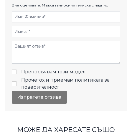
Вие оценявате:
Мъжка тъмносиня тениска с надпис
Име Фамилия
Имейл
Отзиви
Препоръчвам този модел
Прочетох и приемам
политиката за
поверителност
Изпратете отзива
МОЖЕ ДА ХАРЕСАТЕ СЪЩО