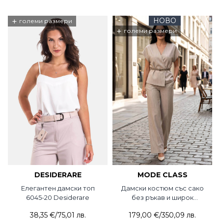
+
НОВО
големи размери
+
големи размери
DESIDERARE
MODE CLASS
Елегантен дамски топ
Дамски костюм със сако
6045-20 Desiderare
без ръкав и широк
панталон 5751-02 MDC
38,35 €
/
75,01 лв.
179,00 €
/
350,09 лв.