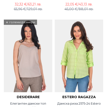
32,32 €
/
63,21 лв.
22,05 €
/
43,13 лв.
65,96 €
/
129,01 лв.
45,00 €
/
88,01 лв.
+
големи размери
DESIDERARE
ESTERO RAGAZZA
Елегантен дамски топ
Дамска риза 2575-24 Estero