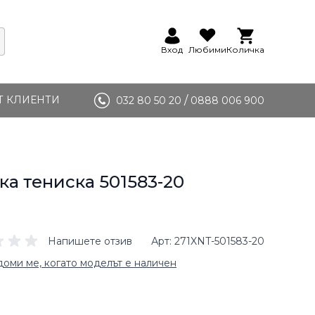
Вход
Любими
Количка
Т КЛИЕНТИ
/
032 80 50 20
0888 006 900
а тениска 501583-20
Напишете отзив
Арт
271XNT-501583-20
оми ме, когато моделът е наличен