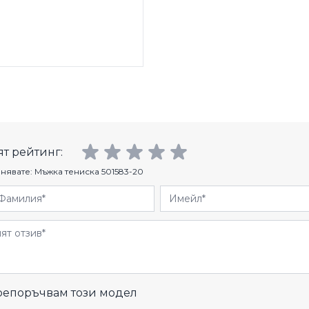
т рейтинг:
нявате:
Мъжка тениска 501583-20
Фамилия
Имейл
и
епоръчвам този модел