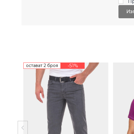
П
Из
остават 2 броя
-51%