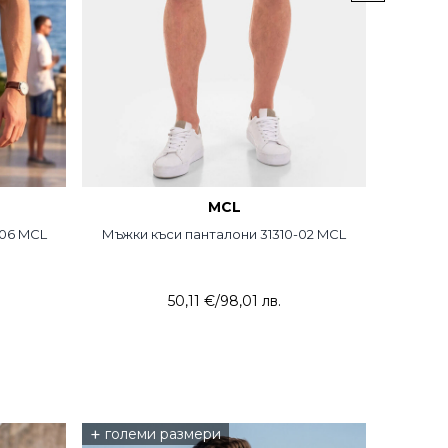
MCL
-06 MCL
Мъжки къси панталони 31310-02 MCL
Мъжки д
50,11 €
/
98,01 лв.
+
големи размери