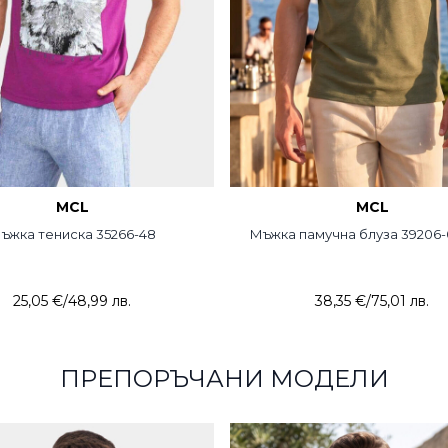
MCL
MCL
ъжка тениска 35266-48
Мъжка памучна блуза 39206
25,05 €
/
48,99 лв.
38,35 €
/
75,01 лв.
ПРЕПОРЪЧАНИ МОДЕЛИ