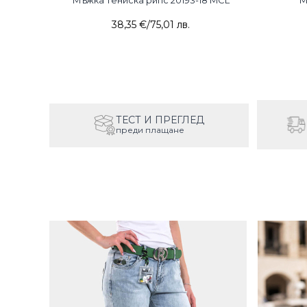
Мъжка тениска рипс 20193-18 MCL
М
38,35 €
/
75,01 лв.
ТЕСТ И ПРЕГЛЕД
преди плащане