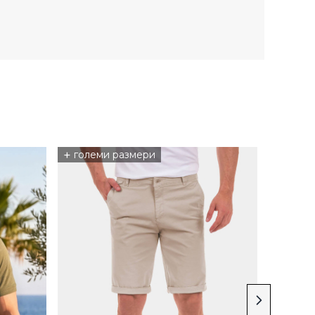
+
НОВО
големи размери