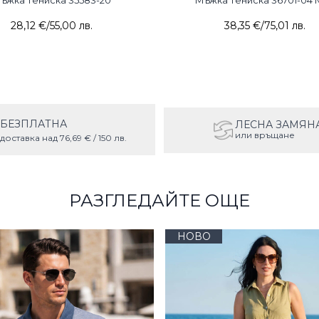
ъжка тениска 35583-20
Мъжка тениска 36701-04 
28,12 €
/
55,00 лв.
38,35 €
/
75,01 лв.
БЕЗПЛАТНА
ЛЕСНА ЗАМЯН
или връщане
доставка над 76,69 € / 150 лв.
РАЗГЛЕДАЙТЕ ОЩЕ
НОВО