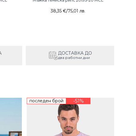
MCL
Мъжка тениска рипс 20193-20 MCL
38,35 €
/
75,01 лв.
А
ДОСТАВКА ДО
два работни дни
последен брой
-51%