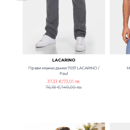
LACARINO
Прави мъжки дънки 7057 LACARINO /
М
Paul
37,33 €
/
73,01 лв.
76,18 €
/
149,00 лв.