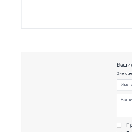
Вашия
Вие оце
Име 
Отзив
Пр