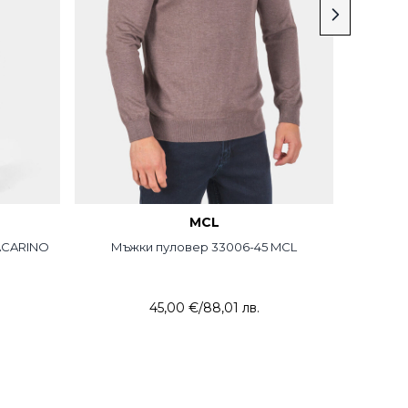
MCL
LACARINO
Мъжки пуловер 33006-45 MCL
М
45,00 €
/
88,01 лв.