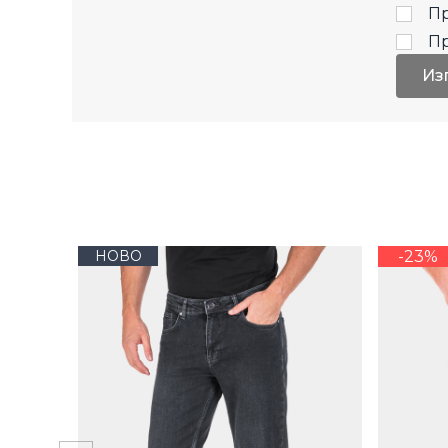
Пр
П
Из
НОВО
-23%