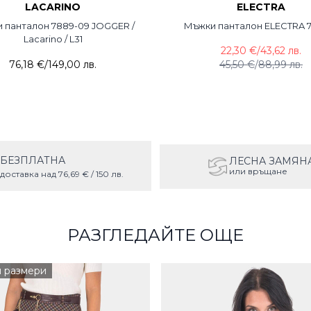
LACARINO
ELECTRA
 панталон 7889-09 JOGGER /
Мъжки панталон ELECTRA 7
Lacarino / L31
22,30 €
/
43,62 лв.
76,18 €
/
149,00 лв.
45,50 €
/
88,99 лв.
БЕЗПЛАТНА
ЛЕСНА ЗАМЯН
или връщане
доставка над 76,69 € / 150 лв.
РАЗГЛЕДАЙТЕ ОЩЕ
и размери