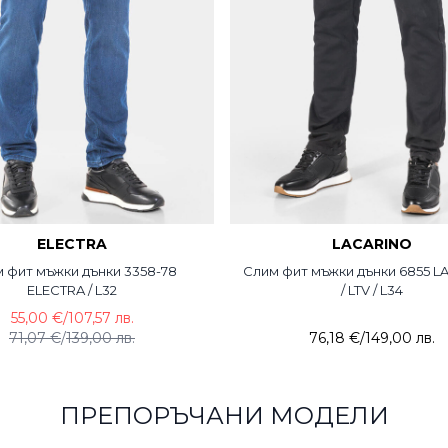
ELECTRA
LACARINO
 фит мъжки дънки 3358-78
Слим фит мъжки дънки 6855 
ELECTRA / L32
/ LTV / L34
55,00 €
/
107,57 лв.
71,07 €
/
139,00 лв.
76,18 €
/
149,00 лв.
ПРЕПОРЪЧАНИ МОДЕЛИ