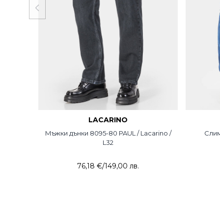
LACARINO
Мъжки дънки 8095-80 PAUL / Lacarino /
Слим
L32
76,18 €
/
149,00 лв.