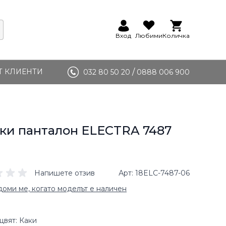
Вход
Любими
Количка
Т КЛИЕНТИ
/
032 80 50 20
0888 006 900
и панталон ELECTRA 7487
Напишете отзив
Арт
18ELC-7487-06
оми ме, когато моделът е наличен
цвят: Каки