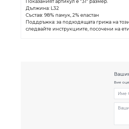
Показаният артикул е "31" размер.
Дължина: L32
Състав: 98% памук, 2% еластан
Поддръжка: за подходящата грижа на този
следвайте инструкциите, посочени на ети
Вашия
Вие оце
Име 
Отзив