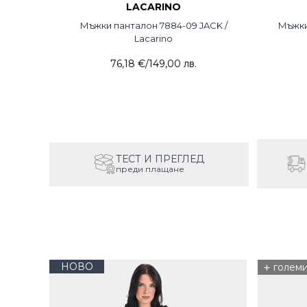
LACARINO
Мъжки панталон 7884-09 JACK /
Мъжки
Lacarino
76,18 €
/
149,00 лв.
ТЕСТ И ПРЕГЛЕД
преди плащане
НОВО
+
голем