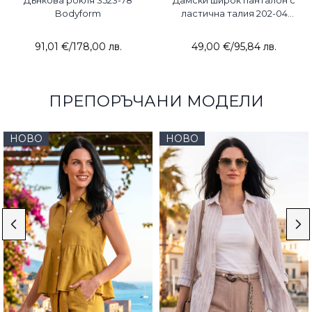
Дънкова рокля 3523-78
Дамски широк панталон с
Bodyform
ластична талия 202-04
JOGGY
91,01 €
/
178,00 лв.
49,00 €
/
95,84 лв.
ПРЕПОРЪЧАНИ МОДЕЛИ
НОВО
НОВО