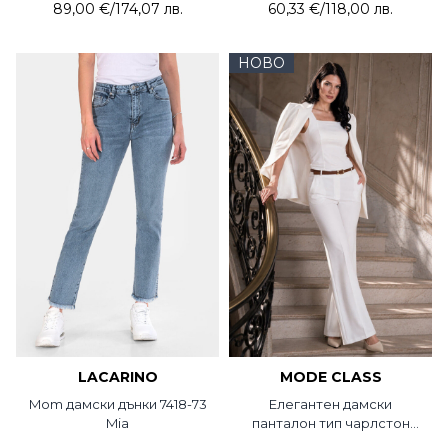
89,00 €
/
174,07 лв.
60,33 €
/
118,00 лв.
НОВО
LACARINO
MODE CLASS
Mom дамски дънки 7418-73
Елегантен дамски
Mia
панталон тип чарлстон
5765P-20 MDC