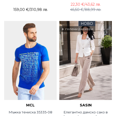
розово 3454-50 BRZ
22,30 €
/
43,62 лв.
159,00 €
/
310,98 лв.
45,50 €
/
88,99 лв.
НОВО
+
големи размери
MCL
SASIN
Мъжка тениска 35335-08
Елегантно дамско сако в