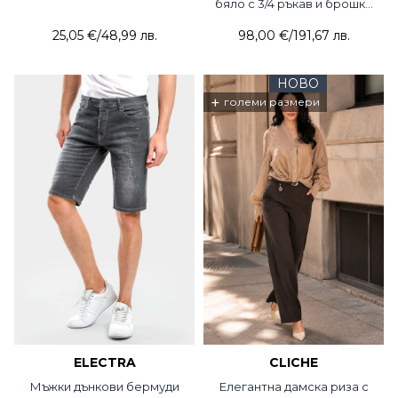
бяло с 3/4 ръкав и брошка
7738-20 Sasin
25,05 €
/
48,99 лв.
98,00 €
/
191,67 лв.
НОВО
+
големи размери
ELECTRA
CLICHE
Мъжки дънкови бермуди
Елегантна дамска риза с