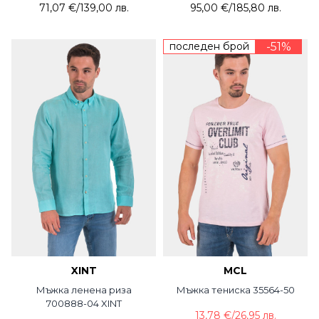
71,07 €
/
139,00 лв.
95,00 €
/
185,80 лв.
последен брой
-51%
XINT
MCL
Мъжка ленена риза
Мъжка тениска 35564-50
700888-04 XINT
13,78 €
/
26,95 лв.