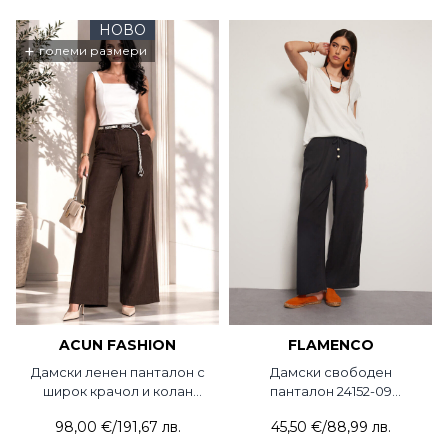
НОВО
+
големи размери
ACUN FASHION
FLAMENCO
Дамски ленен панталон с
Дамски свободен
широк крачол и колан
панталон 24152-09
5090-21 ACUN
FLAMENCO
98,00 €
/
191,67 лв.
45,50 €
/
88,99 лв.