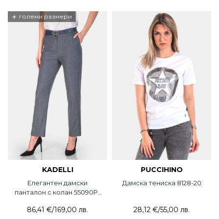
+
големи размери
KADELLI
PUCCIHINO
Елегантен дамски
Дамска тениска 8128-20
панталон с колан 55090P-
18 KADELLI
86,41 €
/
169,00 лв.
28,12 €
/
55,00 лв.