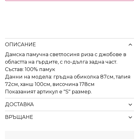
ОПИСАНИЕ
Дамска памучна светлосиня риза с джобове в
областта на гърдитe, с по-дълга задна част.
Състав: 100% памук
Данни на модела: гръдна обиколка 87см, талия
72см, ханш 100см, височина 178см
Показаният артикул е "S" размер.
ДОСТАВКА
ВРЪЩАНЕ