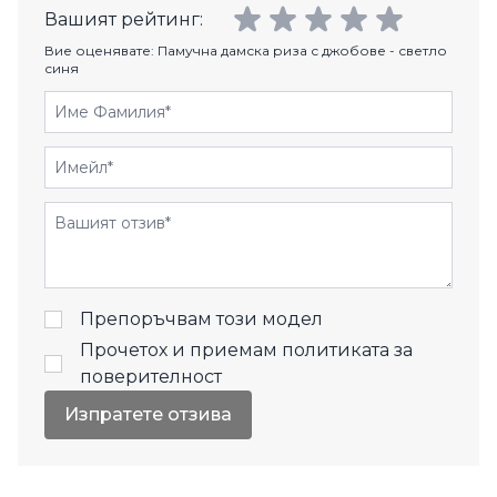
Вашият рейтинг:
Вие оценявате:
Памучна дамска риза с джобове - светло
синя
Име Фамилия
Имейл
Отзиви
Препоръчвам този модел
Прочетох и приемам
политиката за
поверителност
Изпратете отзива