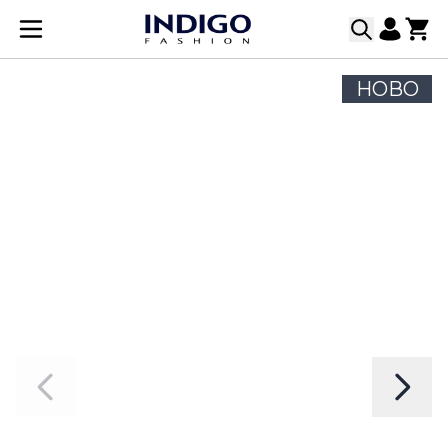
Прескачане към съдържанието
НОВО