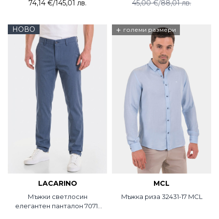
74,14 €
/
145,01 лв.
45,00 €
/
88,01 лв.
НОВО
+
големи размери
LACARINO
MCL
Мъжки светлосин
Mъжка риза 32431-17 MCL
елегантен панталон 7071-
08 Lacarino / Jack