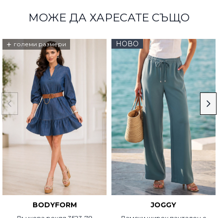
МОЖЕ ДА ХАРЕСАТЕ СЪЩО
+
НОВО
големи размери
BODYFORM
JOGGY