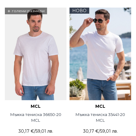
+
НОВО
големи размери
MCL
MCL
Мъжка тениска 36650-20
Мъжка тениска 35441-20
MCL
MCL
30,17 €
/
59,01 лв.
30,17 €
/
59,01 лв.