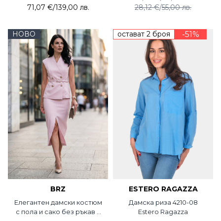
71,07 €
/
139,00 лв.
28,12 €
/
55,00 лв.
НОВО
остават 2 броя
-51%
BRZ
ESTERO RAGAZZA
Елегантен дамски костюм
Дамска риза 4210-08
с пола и сако без ръкав в
Estero Ragazza