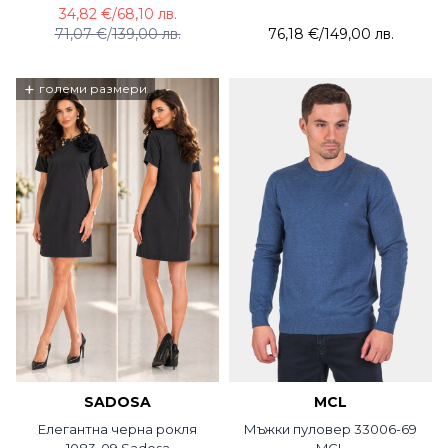
34,82 €
/
68,10 лв.
71,07 €
/
139,00 лв.
76,18 €
/
149,00 лв.
+
големи размери
SADOSA
MCL
Елегантна черна рокля
Мъжки пуловер 33006-69