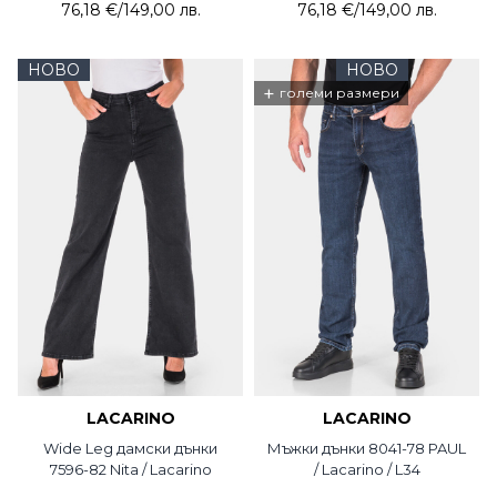
76,18 €
/
149,00 лв.
76,18 €
/
149,00 лв.
НОВО
НОВО
+
големи размери
LACARINO
LACARINO
Wide Leg дамски дънки
Мъжки дънки 8041-78 PAUL
7596-82 Nita / Lacarino
/ Lacarino / L34