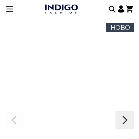
Прескачане към съдържанието
НОВО