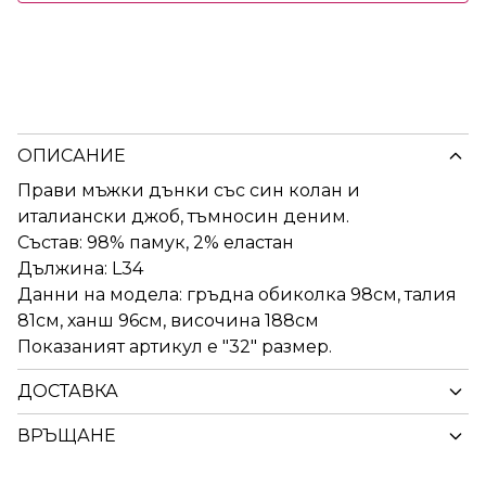
ОПИСАНИЕ
Прави мъжки дънки със син колан и
италиански джоб, тъмносин деним.
Състав: 98% памук, 2% еластан
Дължина: L34
Данни на модела: гръдна обиколка 98см, талия
81см, ханш 96см, височина 188см
Показаният артикул е "32" размер.
ДОСТАВКА
ВРЪЩАНЕ