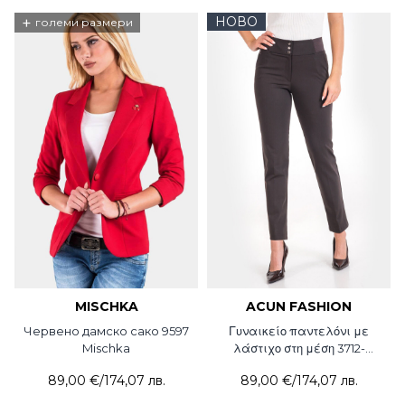
+
НОВО
големи размери
MISCHKA
ACUN FASHION
Червено дамско сако 9597
Γυναικείο παντελόνι με
Mischka
λάστιχο στη μέση 3712-
21Acun Fashion
89,00 €
/
174,07 лв.
89,00 €
/
174,07 лв.