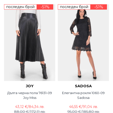
последен брой
-51%
последен брой
-51%
JOY
SADOSA
Дълга черна пола 76131-09
Елегантна рокля 1060-09
Joy Miss
Sadosa
43,12 €
/
84,34 лв.
46,55 €
/
91,04 лв.
88,00 €
/
172,11 лв.
95,00 €
/
185,80 лв.