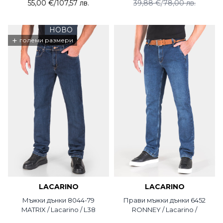
55,00 €
/
107,57 лв.
39,88 €
/
78,00 лв.
НОВО
+
големи размери
LACARINO
LACARINO
Мъжки дънки 8044-79
Прави мъжки дънки 6452
MATRIX / Lacarino / L38
RONNEY / Lacarino /