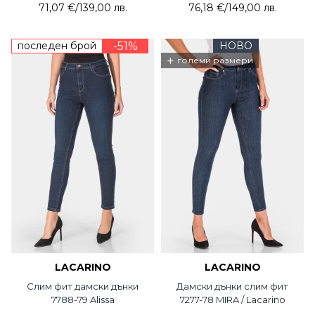
71,07 €
/
139,00 лв.
76,18 €
/
149,00 лв.
последен брой
-51%
НОВО
+
големи размери
LACARINO
LACARINO
Слим фит дамски дънки
Дамски дънки слим фит
7788-79 Alissa
7277-78 MIRA / Lacarino