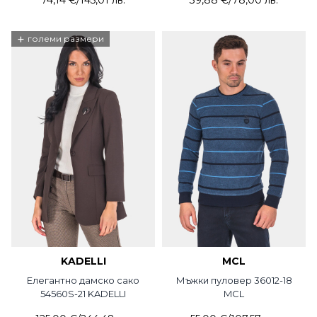
74,14 €
/
145,01 лв.
39,88 €
/
78,00 лв.
+
големи размери
KADELLI
MCL
Елегантно дамско сако
Мъжки пуловер 36012-18
54560S-21 KADELLI
MCL