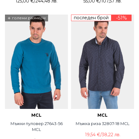
125,00 €
/
244,48 лв.
55,00 €
/
107,57 лв.
+
последен брой
-51%
големи размери
MCL
MCL
Мъжки пуловер 27643-56
Мъжка риза 32807-18 MCL
MCL
19,54 €
/
38,22 лв.