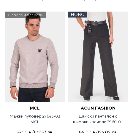
+
НОВО
големи размери
MCL
ACUN FASHION
Мъжки пуловер 27643-03
Дамски панталон с
MCL
широки крачоли 2960-09
ACUN
55,00 €
/
107,57 лв.
89,00 €
/
174,07 лв.