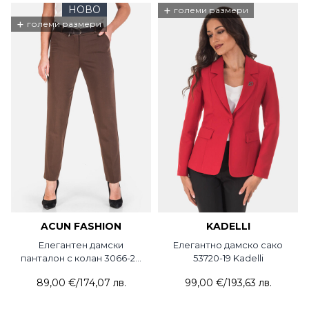
НОВО
+
големи размери
+
големи размери
ACUN FASHION
KADELLI
Елегантен дамски
Елегантно дамско сако
панталон с колан 3066-28
53720-19 Kadelli
ACUN
89,00 €
/
174,07 лв.
99,00 €
/
193,63 лв.