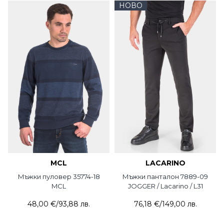
НОВО
MCL
LACARINO
Мъжки пуловер 35774-18
Мъжки панталон 7889-09
MCL
JOGGER / Lacarino / L31
48,00 €
/
93,88 лв.
76,18 €
/
149,00 лв.