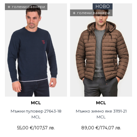
+
НОВО
големи размери
+
големи размери
MCL
MCL
Мъжки пуловер 27643-18
Мъжко зимно яке 31191-21
MCL
MCL
55,00 €
/
107,57 лв.
89,00 €
/
174,07 лв.