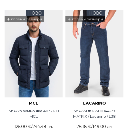
НОВО
НОВО
+
+
големи размери
големи размери
MCL
LACARINO
Мъжко зимно яке 40321-18
Мъжки дънки 8044-79
MCL
MATRIX / Lacarino / L38
125,00 €
/
244,48 лв.
76,18 €
/
149,00 лв.