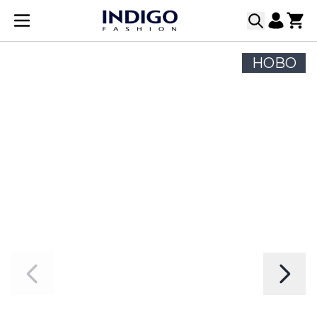
Прескачане към съдържанието
НОВО