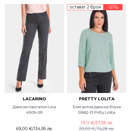
остават 2 броя
-51%
LACARINO
PRETTY LOLITA
Дамски панталон Lina
Елегантна дамска блуза
4909-09
12862-13 Pritty Lolita
19,11 €
/
37,38 лв.
69,00 €
/
134,95 лв.
39,00 €
/
76,28 лв.