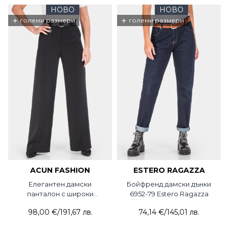
НОВО
НОВО
+
+
големи размери
големи размери
ACUN FASHION
ESTERO RAGAZZA
Елегантен дамски
Бойфренд дамски дънки
панталон с широки
6952-79 Estero Ragazza
крачоли 3370-09 ACUN
98,00 €
/
191,67 лв.
74,14 €
/
145,01 лв.