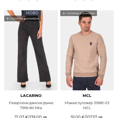
НОВО
+
големи размери
+
големи размери
LACARINO
MCL
Разкроени дамски дънки
Мъжки пуловер 39681-03
7596-80 Nita
MCL
71,07 €
/
139,00 лв.
55,00 €
/
107,57 лв.