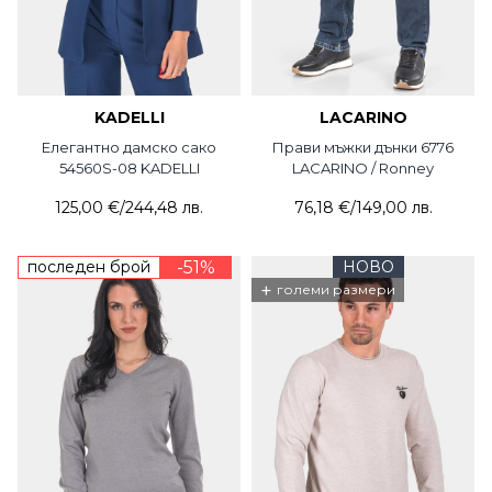
KADELLI
LACARINO
Елегантно дамско сако
Прави мъжки дънки 6776
54560S-08 KADELLI
LACARINO / Ronney
125,00 €
/
244,48 лв.
76,18 €
/
149,00 лв.
последен брой
-51%
НОВО
+
големи размери