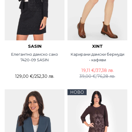
SASIN
XINT
Елегантно дамско сако
Карирани дамски бермуди
7420-09 SASIN
- кафяви
19,11 €
/
37,38 лв.
129,00 €
/
252,30 лв.
39,00 €
/
76,28 лв.
НОВО