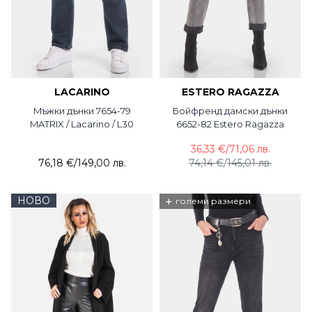
LACARINO
ESTERO RAGAZZA
Mъжки дънки 7654-79
Бойфренд дамски дънки
MATRIX / Lacarino / L30
6652-82 Estero Ragazza
36,33 €
/
71,06 лв.
76,18 €
/
149,00 лв.
74,14 €
/
145,01 лв.
НОВО
+
големи размери