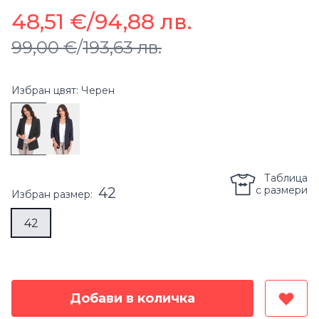
48,51 €
/
94,88 лв.
99,00 €
/
193,63 лв.
Избран цвят: Черен
Таблица
с размери
42
Избран
размер
:
42
Добави в количка