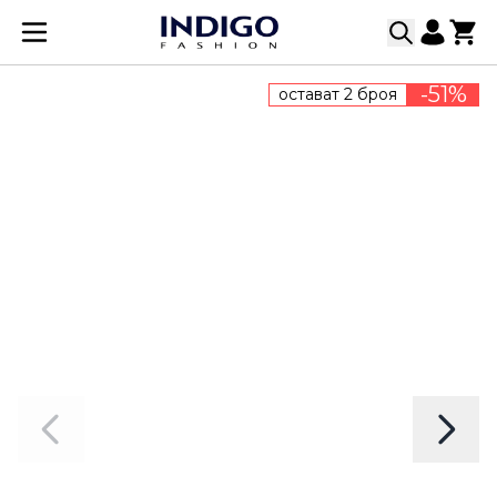
Прескачане към съдържанието
-51%
остават 2 броя