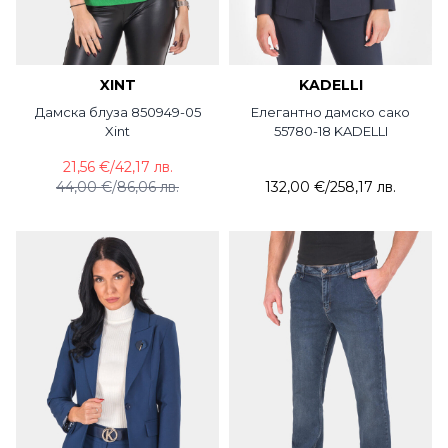
XINT
KADELLI
Дамска блуза 850949-05
Елегантно дамско сако
Xint
55780-18 KADELLI
21,56 €
/
42,17 лв.
44,00 €
/
86,06 лв.
132,00 €
/
258,17 лв.