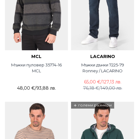
MCL
LACARINO
Мъжки пуловер 35774-16
Mъжки дънки 7225-79
MCL
Ronney / LACARINO
65,00 €
/
127,13 лв.
48,00 €
/
93,88 лв.
76,18 €
/
149,00 лв.
+
големи размери