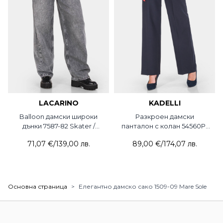
LACARINO
KADELLI
Balloon дамски широки
Разкроен дамски
дънки 7587-82 Skater /
панталон с колан 54560P-
Lacarino
18 KADELLI
71,07 €
/
139,00 лв.
89,00 €
/
174,07 лв.
Основна страница
>
Елегантно дамско сако 1509-09 Mare Sole