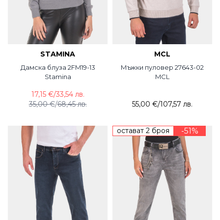
STAMINA
MCL
Дамска блуза 2FM19-13
Мъжки пуловер 27643-02
Stamina
MCL
17,15 €
/
33,54 лв.
35,00 €
/
68,45 лв.
55,00 €
/
107,57 лв.
остават 2 броя
-51%