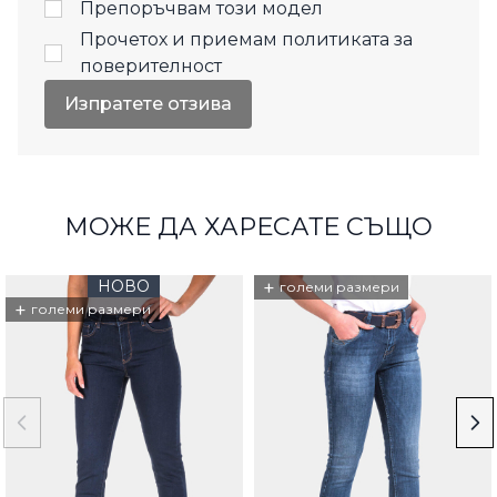
Препоръчвам този модел
Прочетох и приемам
политиката за
поверителност
Изпратете отзива
МОЖЕ ДА ХАРЕСАТЕ СЪЩО
НОВО
+
големи размери
+
големи размери