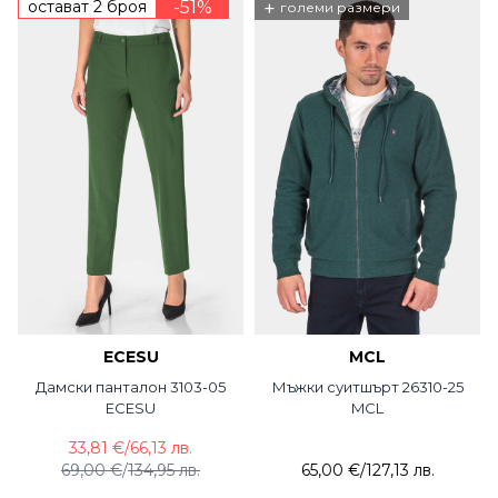
остават 2 броя
-51%
+
големи размери
ECESU
MCL
Дамски панталон 3103-05
Мъжки суитшърт 26310-25
ECESU
MCL
33,81 €
/
66,13 лв.
69,00 €
/
134,95 лв.
65,00 €
/
127,13 лв.