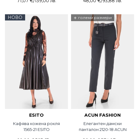
71,07 €
/
139,00 лв.
48,00 €
/
93,88 лв.
НОВО
+
големи размери
ESITO
ACUN FASHION
Кафява кожена рокля
Елегантен дамски
1565-21 ESITO
панталон 2120-18 ACUN