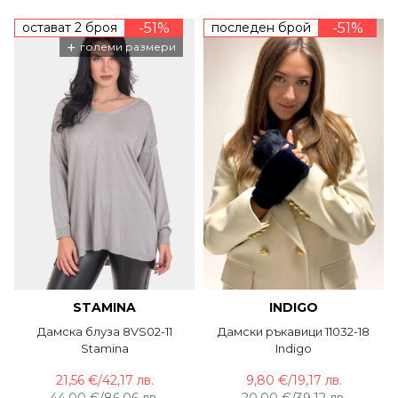
остават 2 броя
-51%
последен брой
-51%
+
големи размери
STAMINA
INDIGO
Дамска блуза 8VS02-11
Дамски ръкавици 11032-18
Stamina
Indigo
21,56 €
/
42,17 лв.
9,80 €
/
19,17 лв.
44,00 €
/
86,06 лв.
20,00 €
/
39,12 лв.