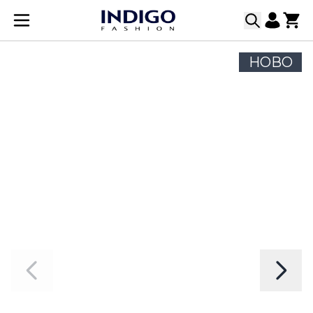
Прескачане към съдържанието
НОВО