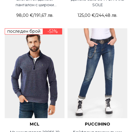
панталон с широки
SOLE
крачоли 3370-09 ACUN
98,00 €
/
191,67 лв.
125,00 €
/
244,48 лв.
последен брой
-51%
MCL
PUCCIHINO
Мъжки пуловер 28856-18
Бойфренд дамски дънки