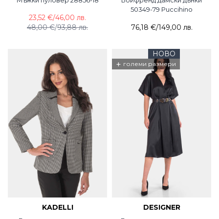
50349-79 Puccihino
23,52 €
/
46,00 лв.
48,00 €
/
93,88 лв.
76,18 €
/
149,00 лв.
НОВО
+
големи размери
KADELLI
DESIGNER