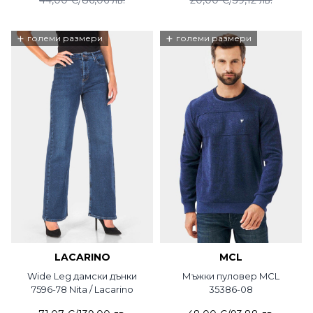
+
+
големи размери
големи размери
LACARINO
MCL
Wide Leg дамски дънки
Мъжки пуловер MCL
7596-78 Nita / Lacarino
35386-08