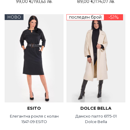
99,00 €
/
193,63 лв.
89,00 €
/
174,07 лв.
НОВО
последен брой
-51%
ESITO
DOLCE BELLA
Елегантна рокля с колан
Дамско палто 6175-01
1547-09 ESITO
Dolce Bella