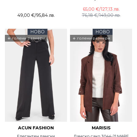
65,00 €
/
127,13 лв.
49,00 €
/
95,84 лв.
76,18 €
/
149,00 лв.
НОВО
НОВО
+
+
големи размери
големи размери
ACUN FASHION
MARISIS
Елегантен дамски
Дамско сако 3044-21 MARE