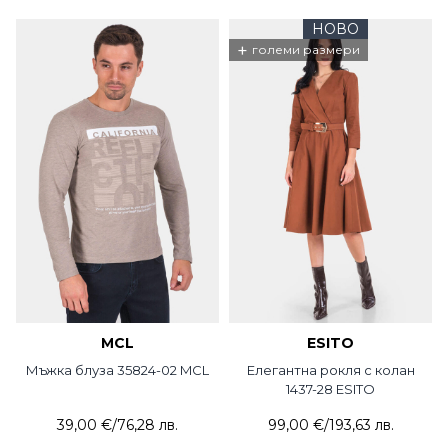
НОВО
+
големи размери
MCL
ESITO
Мъжка блуза 35824-02 MCL
Елегантна рокля с колан
1437-28 ESITO
39,00 €
/
76,28 лв.
99,00 €
/
193,63 лв.