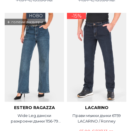
НОВО
-15%
+
големи размери
ESTERO RAGAZZA
LACARINO
Wide Leg дамски
Прави мъжки дънки 6759
разкроени дънки 1156-79
LACARINO / Ronney
Estero Ragazza