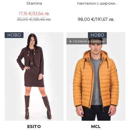
Stamina
панталон с широки
крачоли 3370-09 ACUN
17,15 €
/
33,54 лв.
35,00 €
/
68,45 лв.
98,00 €
/
191,67 лв.
НОВО
НОВО
+
големи размери
ESITO
MCL