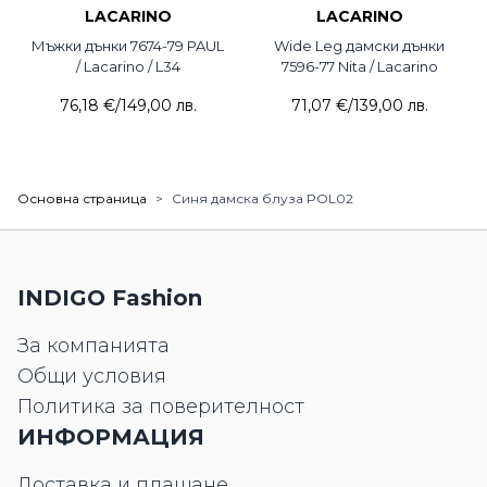
LACARINO
LACARINO
Мъжки дънки 7674-79 PAUL
Wide Leg дамски дънки
/ Lacarino / L34
7596-77 Nita / Lacarino
76,18 €
/
149,00 лв.
71,07 €
/
139,00 лв.
Основна страница
>
Синя дамска блуза POL02
INDIGO Fashion
За компанията
Общи условия
Политика за поверителност
ИНФОРМАЦИЯ
Доставка и плащане