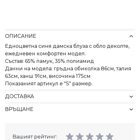
ОПИСАНИЕ
Едноцветна синя дамска блуза с обло деколте,
ежедневен комфортен модел.
Състав: 65% памук, 35% полиамид
Данни на модела: гръдна обиколка 86см, талия
63см, ханш 91см, височина 175см
Показаният артикул е "S" размер.
ДОСТАВКА
ВРЪЩАНЕ
Вашият рейтинг: