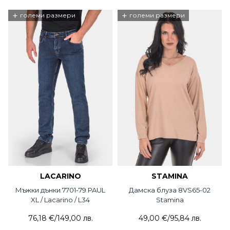
+
+
големи размери
големи размери
LACARINO
STAMINA
Мъжки дънки 7701-79 PAUL
Дамска блуза 8VS65-02
XL / Lacarino / L34
Stamina
76,18 €
/
149,00 лв.
49,00 €
/
95,84 лв.