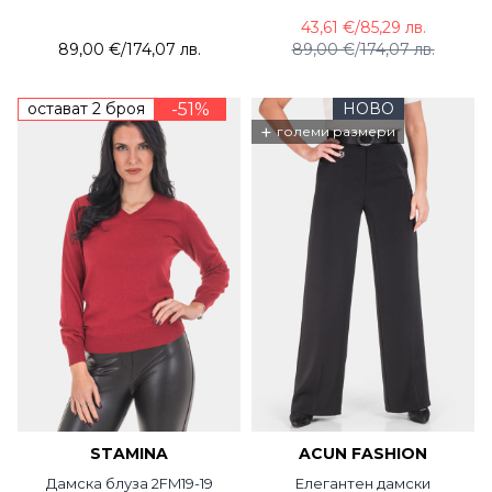
крачоли 7140P-45
43,61 €
/
85,29 лв.
DESIGNER
89,00 €
/
174,07 лв.
89,00 €
/
174,07 лв.
остават 2 броя
-51%
НОВО
+
големи размери
STAMINA
ACUN FASHION
Дамска блуза 2FM19-19
Елегантен дамски