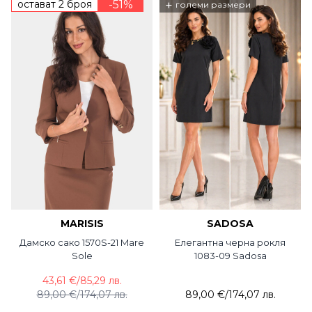
остават 2 броя
-51%
+
големи размери
MARISIS
SADOSA
Дамско сако 1570S-21 Mare
Елегантна черна рокля
Sole
1083-09 Sadosa
43,61 €
/
85,29 лв.
89,00 €
/
174,07 лв.
89,00 €
/
174,07 лв.