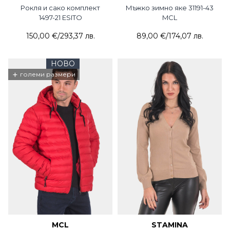
Рокля и сако комплект
Мъжко зимно яке 31191-43
1497-21 ESITO
MCL
150,00 €
/
293,37 лв.
89,00 €
/
174,07 лв.
НОВО
+
големи размери
MCL
STAMINA