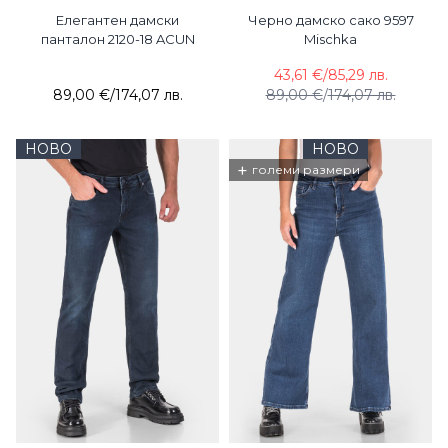
Елегантен дамски
Черно дамско сако 9597
панталон 2120-18 ACUN
Mischka
43,61 €
/
85,29 лв.
89,00 €
/
174,07 лв.
89,00 €
/
174,07 лв.
НОВО
НОВО
+
големи размери