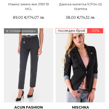
Мъжко зимно яке 31191-19
Дамска жилетка 1CP04-02
MCL
Stamina
89,00 €
/
174,07 лв.
38,00 €
/
74,32 лв.
+
последен брой
-51%
големи размери
ACUN FASHION
MISCHKA