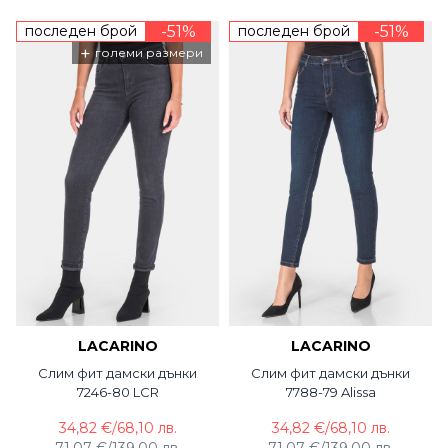
последен брой
-51%
последен брой
-51%
+
големи размери
LACARINO
LACARINO
Слим фит дамски дънки
Слим фит дамски дънки
7246-80 LCR
7788-79 Alissa
34,82 €
/
68,10 лв.
34,82 €
/
68,10 лв.
71,07 €
/
139,00 лв.
71,07 €
/
139,00 лв.