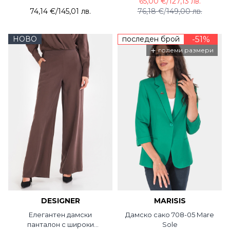
65,00 €
/
127,13 лв.
74,14 €
/
145,01 лв.
76,18 €
/
149,00 лв.
НОВО
последен брой
-51%
+
големи размери
DESIGNER
MARISIS
Елегантен дамски
Дамско сако 708-05 Mare
панталон с широки
Sole