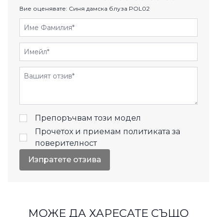
Вие оценявате:
Синя дамска блуза POL02
Име Фамилия
Имейл
Отзиви
Препоръчвам този модел
Прочетох и приемам
политиката за
поверителност
Изпратете отзива
МОЖЕ ДА ХАРЕСАТЕ СЪЩО