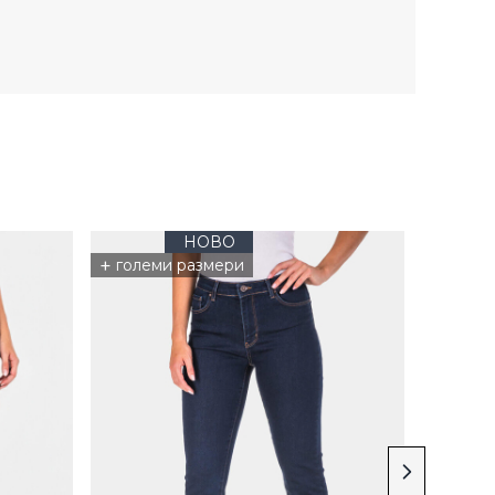
НОВО
послед
+
големи размери