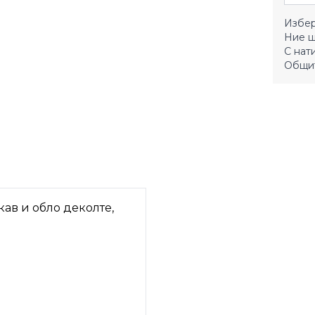
Избер
Ние щ
С нат
Общит
кав и обло деколте,