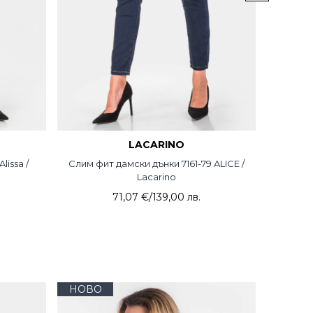
LACARINO
issa /
Слим фит дамски дънки 7161-79 ALICE /
Дълга
Lacarino
71,07 €
/
139,00 лв.
НОВО