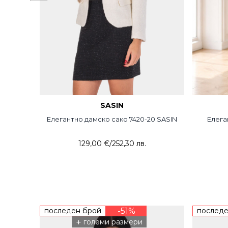
SASIN
Елегантно дамско сако 7420-20 SASIN
Елега
129,00 €
/
252,30 лв.
последен брой
-51%
последе
+
големи размери