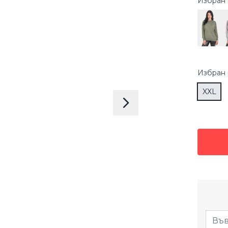
Избран 
Избран
XXL