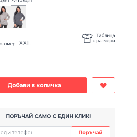
цвят: Антрацит
Таблица
с размери
XXL
размер
:
Добави в количка
ПОРЪЧАЙ САМО С ЕДИН КЛИК!
Поръчай