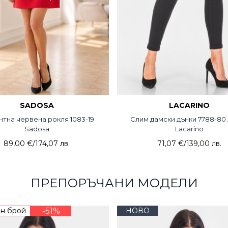
SADOSA
LACARINO
нтна червена рокля 1083-19
Слим дамски дънки 7788-80 Al
Sadosa
Lacarino
89,00 €
/
174,07 лв.
71,07 €
/
139,00 лв.
ПРЕПОРЪЧАНИ МОДЕЛИ
н брой
-51%
НОВО