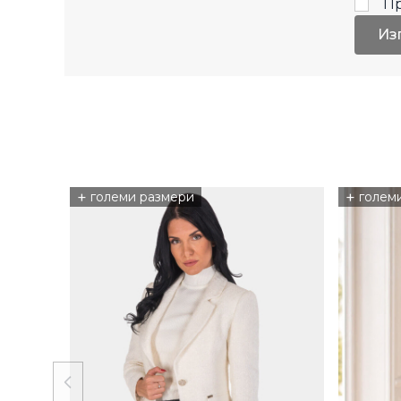
П
Из
+
+
големи размери
голем