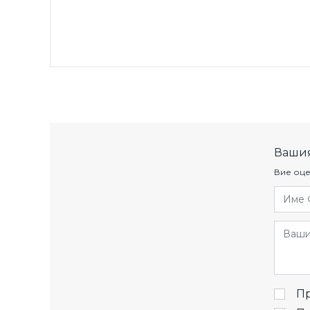
Вашия
Вие оце
Име 
Отзив
Пр