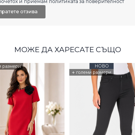
рочетох и приемам
политиката за поверителност
пратете отзива
МОЖЕ ДА ХАРЕСАТЕ СЪЩО
НОВО
и размери
+
големи размери