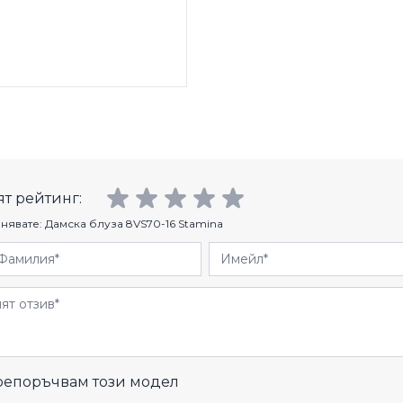
т рейтинг:
нявате:
Дамска блуза 8VS70-16 Stamina
Фамилия
Имейл
и
епоръчвам този модел