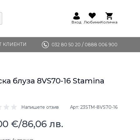
Вход
Любими
Количка
Т КЛИЕНТИ
/
032 80 50 20
0888 006 900
ка блуза 8VS70-16 Stamina
Напишете отзив
Арт
23STM-8VS70-16
00 €
/
86,06 лв.