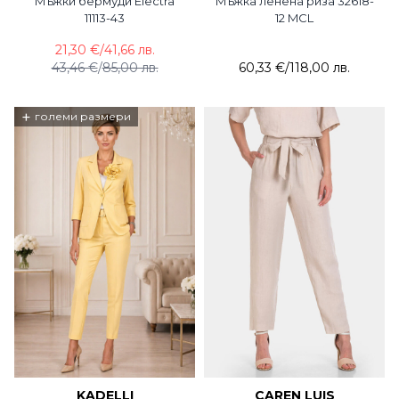
Мъжки бермуди Electra
Мъжка ленена риза 32618-
11113-43
12 MCL
21,30 €
/
41,66 лв.
43,46 €
/
85,00 лв.
60,33 €
/
118,00 лв.
+
големи размери
KADELLI
CAREN LUIS