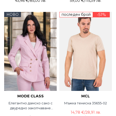
43,46 €
/
85,00 лв.
59,00 €
/
115,39 лв.
НОВО
последен брой
-51%
MODE CLASS
MCL
Елегантно дамско сако с
Мъжка тениска 35655-02
двуредно закопчаване
14,78 €
/
28,91 лв.
5765S-50 MDC