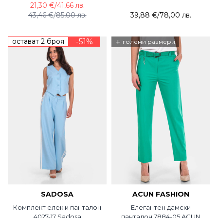
21,30 €
/
41,66 лв.
43,46 €
/
85,00 лв.
39,88 €
/
78,00 лв.
остават 2 броя
-51%
+
големи размери
SADOSA
ACUN FASHION
Комплект елек и панталон
Елегантен дамски
4027-17 Sadosa
панталон 7884-05 ACUN