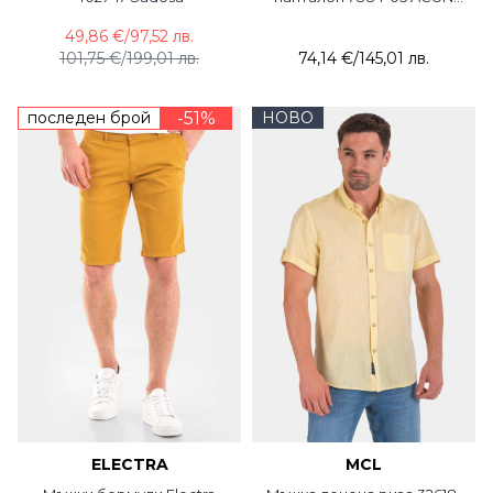
Fashion
49,86 €
/
97,52 лв.
101,75 €
/
199,01 лв.
74,14 €
/
145,01 лв.
последен брой
-51%
НОВО
ELECTRA
MCL