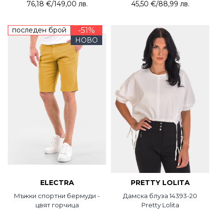
76,18 €
/
149,00 лв.
45,50 €
/
88,99 лв.
последен брой
-51%
НОВО
ELECTRA
PRETTY LOLITA
Мъжки спортни бермуди -
Дамска блуза 14393-20
цвят горчица
Pretty Lolita