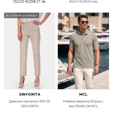
132,00 €
/
258,17 лв.
30,17 €
/
59,01 лв.
+
големи размери
SINYORITA
MCL
Дамски панталон 1011-02
Мъжка памучна блуза с
SINYORITA
яка 39492-26 MCL