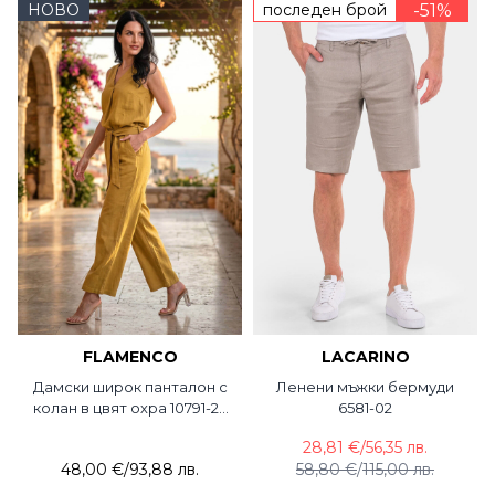
НОВО
последен брой
-51%
FLAMENCO
LACARINO
Дамски широк панталон с
Ленени мъжки бермуди
колан в цвят охра 10791-23
6581-02
FLC
28,81 €
/
56,35 лв.
48,00 €
/
93,88 лв.
58,80 €
/
115,00 лв.