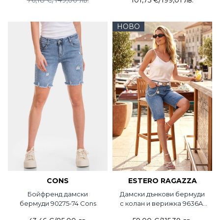
НОВО
CONS
ESTERO RAGAZZA
Бойфренд дамски
Дамски дънкови бермуди
бермуди 90275-74 Cons
с колан и верижка 9636A-
75 Estero Ragazza