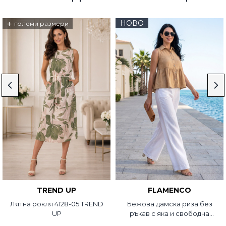
+
НОВО
големи размери
TREND UP
FLAMENCO
Лятна рокля 4128-05 TREND
Бежова дамска риза без
UP
ръкав с яка и свободна
кройка 10936-03 FLC