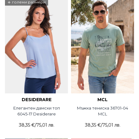
+
големи размери
DESIDERARE
MCL
Елегантен дамски топ
Мъжка тениска 36701-04
6045-17 Desiderare
MCL
38,35 €
/
75,01 лв.
38,35 €
/
75,01 лв.