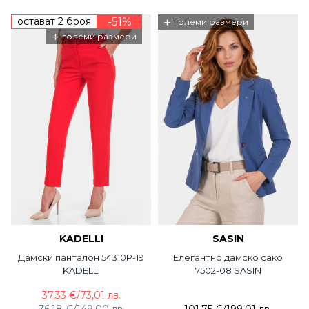
остават 2 броя
-51%
+
големи размери
+
големи размери
KADELLI
SASIN
Дамски панталон 54310P-19
Елегантно дамско сако
KADELLI
7502-08 SASIN
37,33 €
/
73,01 лв.
76,18 €
/
149,00 лв.
101,75 €
/
199,01 лв.