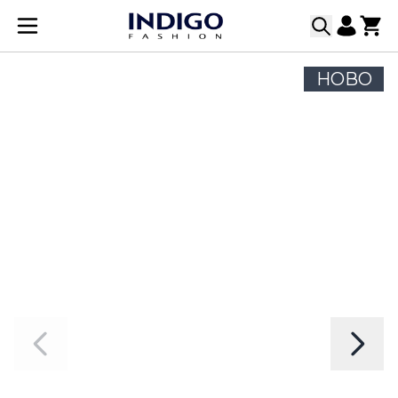
Прескачане към съдържанието
НОВО