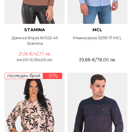
STAMINA
MCL
Дамска блуза 6VS22-45
Мъжка риза 32551-17 MCL
Stamina
21,56 €
/
42,17 лв.
44,00 €
/
86,06 лв.
39,88 €
/
78,00 лв.
последен брой
-51%