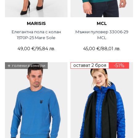
MARISIS
MCL
Елегантна пола с колан
Мъжки пуловер 33006-29
1570P-25 Mare Sole
MCL
49,00 €
/
95,84 лв.
45,00 €
/
88,01 лв.
+
остават 2 броя
-51%
големи размери