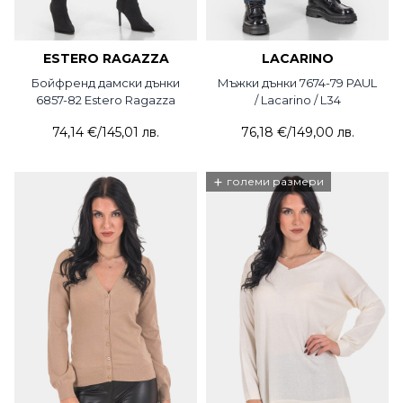
ESTERO RAGAZZA
LACARINO
Бойфренд дамски дънки
Мъжки дънки 7674-79 PAUL
6857-82 Estero Ragazza
/ Lacarino / L34
74,14 €
/
145,01 лв.
76,18 €
/
149,00 лв.
+
големи размери