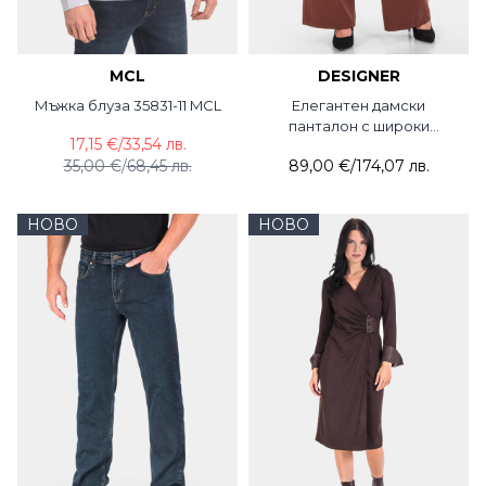
MCL
DESIGNER
Мъжка блуза 35831-11 MCL
Елегантен дамски
панталон с широки
17,15 €
/
33,54 лв.
крачоли 7140P-22
35,00 €
/
68,45 лв.
89,00 €
/
174,07 лв.
DESIGNER
НОВО
НОВО