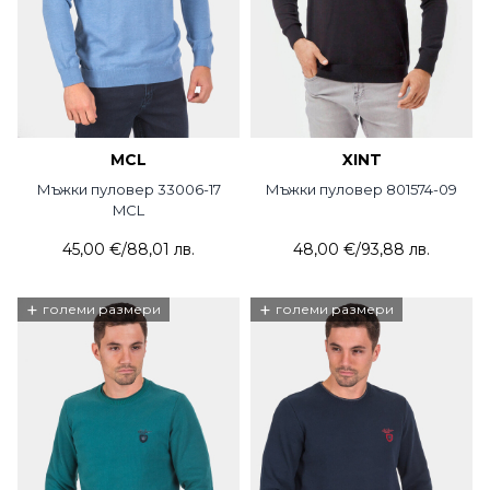
MCL
XINT
Мъжки пуловер 33006-17
Мъжки пуловер 801574-09
MCL
45,00 €
/
88,01 лв.
48,00 €
/
93,88 лв.
+
+
големи размери
големи размери