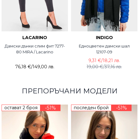
LACARINO
INDIGO
Дамски дънки слим фит 7277-
Едноцветен дамски шал
80 MIRA / Lacarino
12107-09
9,31 €
/
18,21 лв.
76,18 €
/
149,00 лв.
19,00 €
/
37,16 лв.
ПРЕПОРЪЧАНИ МОДЕЛИ
остават 2 броя
-51%
последен брой
-51%