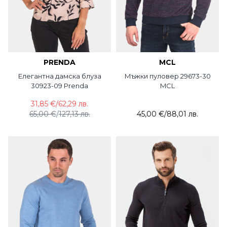
PRENDA
MCL
Елегантна дамска блуза
Мъжки пуловер 29673-30
30923-09 Prenda
MCL
31,85 €
/
62,29 лв.
65,00 €
/
127,13 лв.
45,00 €
/
88,01 лв.