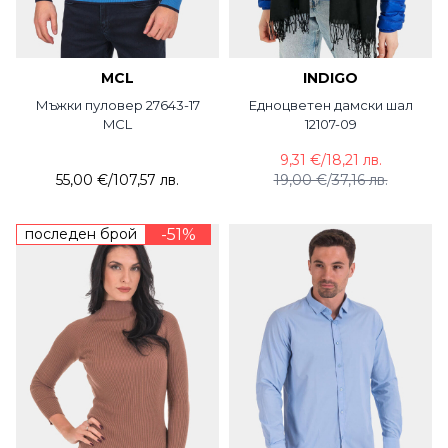
MCL
INDIGO
Мъжки пуловер 27643-17
Едноцветен дамски шал
MCL
12107-09
9,31 €
/
18,21 лв.
55,00 €
/
107,57 лв.
19,00 €
/
37,16 лв.
последен брой
-51%