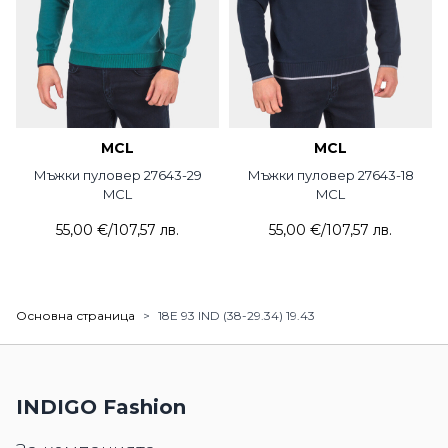
MCL
MCL
Мъжки пуловер 27643-29
Мъжки пуловер 27643-18
MCL
MCL
55,00 €
/
107,57 лв.
55,00 €
/
107,57 лв.
Основна страница
>
18E 93 IND (38-29.34) 19.43
INDIGO Fashion