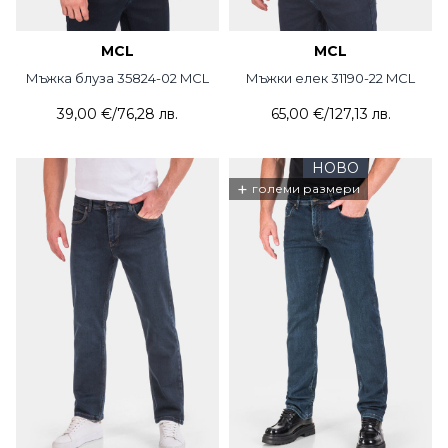
MCL
MCL
Мъжка блуза 35824-02 MCL
Мъжки елек 31190-22 MCL
39,00 €
/
76,28 лв.
65,00 €
/
127,13 лв.
НОВО
+
големи размери