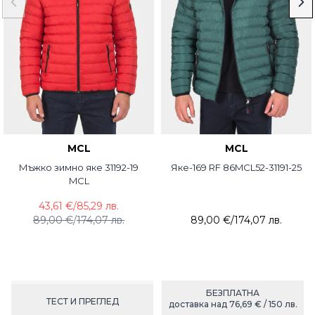
MCL
MCL
Мъжко зимно яке 31192-19
Яке-169 RF 86MCL52-31191-25
MCL
43,61 €
/
85,29 лв.
89,00 €
/
174,07 лв.
89,00 €
/
174,07 лв.
БЕЗПЛАТНА
ТЕСТ И ПРЕГЛЕД
доставка над 76,69 € / 150 лв.