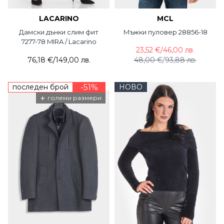
LACARINO
MCL
Дамски дънки слим фит
Мъжки пуловер 28856-18
7277-78 MIRA / Lacarino
23,52 €
/
46,00 лв.
76,18 €
/
149,00 лв.
48,00 €
/
93,88 лв.
последен брой
-51%
НОВО
+
големи размери