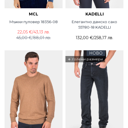
MCL
KADELLI
Мъжки пуловер 18356-08
Елегантно дамско сако
55780-18 KADELLI
22,05 €
/
43,13 лв.
45,00 €
/
88,01 лв.
132,00 €
/
258,17 лв.
НОВО
+
големи размери