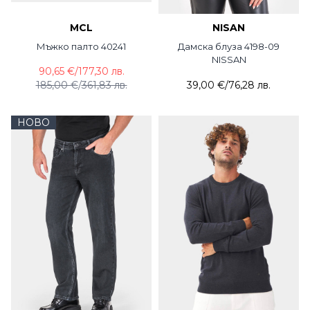
MCL
NISAN
Мъжко палто 40241
Дамска блуза 4198-09
NISSAN
90,65 €
/
177,30 лв.
185,00 €
/
361,83 лв.
39,00 €
/
76,28 лв.
НОВО