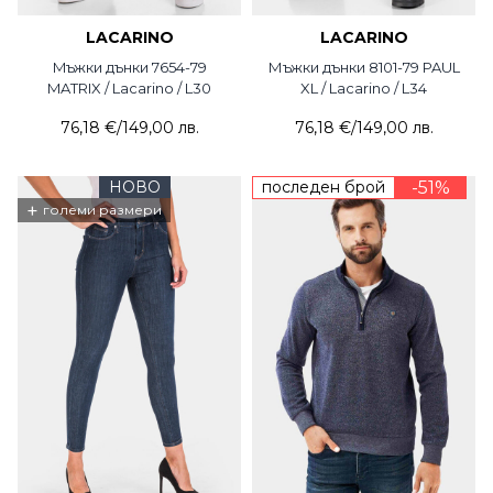
LACARINO
LACARINO
Mъжки дънки 7654-79
Мъжки дънки 8101-79 PAUL
MATRIX / Lacarino / L30
XL / Lacarino / L34
76,18 €
/
149,00 лв.
76,18 €
/
149,00 лв.
НОВО
последен брой
-51%
+
големи размери