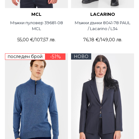
MCL
LACARINO
Мъжки пуловер 39681-08
Мъжки дънки 8041-78 PAUL
MCL
/ Lacarino / L34
55,00 €
/
107,57 лв.
76,18 €
/
149,00 лв.
последен брой
-51%
НОВО