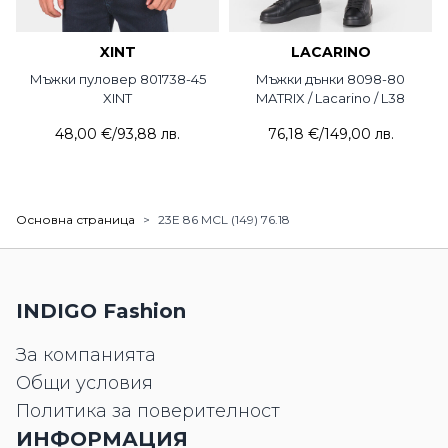
XINT
LACARINO
Мъжки пуловер 801738-45
Мъжки дънки 8098-80
XINT
MATRIX / Lacarino / L38
48,00 €
/
93,88 лв.
76,18 €
/
149,00 лв.
Основна страница
>
23E 86 MCL (149) 76.18
INDIGO Fashion
За компанията
Общи условия
Политика за поверителност
ИНФОРМАЦИЯ