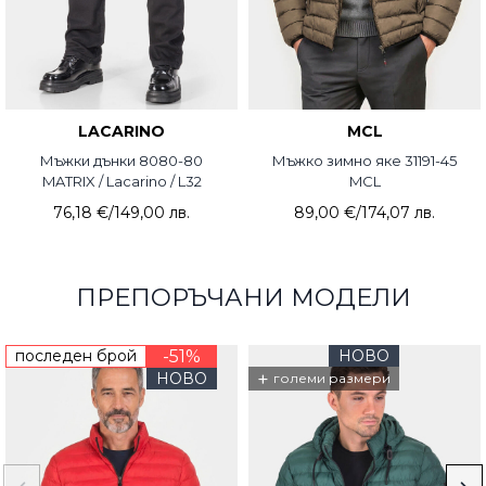
LACARINO
MCL
Мъжки дънки 8080-80
Мъжко зимно яке 31191-45
MATRIX / Lacarino / L32
MCL
76,18 €
/
149,00 лв.
89,00 €
/
174,07 лв.
ПРЕПОРЪЧАНИ МОДЕЛИ
последен брой
-51%
НОВО
+
НОВО
големи размери