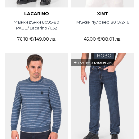
LACARINO
XINT
Мъжки дънки 8095-80
Мъжки пуловер 801572-16
PAUL / Lacarino / L32
76,18 €
/
149,00 лв.
45,00 €
/
88,01 лв.
НОВО
+
големи размери