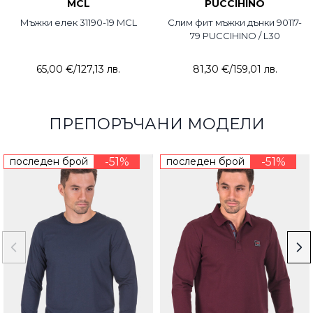
MCL
PUCCIHINO
Мъжки елек 31190-19 MCL
Слим фит мъжки дънки 90117-
79 PUCCIHINO / L30
65,00 €
/
127,13 лв.
81,30 €
/
159,01 лв.
ПРЕПОРЪЧАНИ МОДЕЛИ
последен брой
-51%
последен брой
-51%