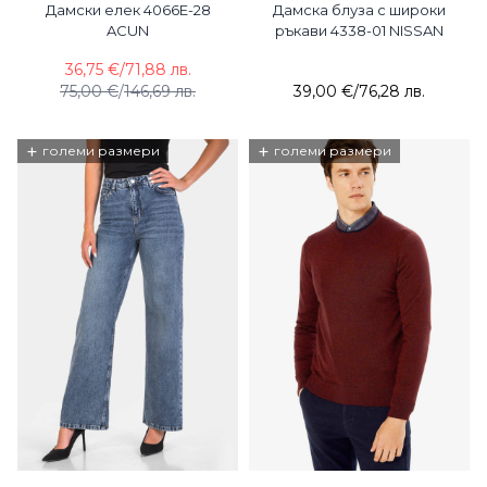
Дамски елек 4066E-28
Дамска блуза с широки
ACUN
ръкави 4338-01 NISSAN
36,75 €
/
71,88 лв.
75,00 €
/
146,69 лв.
39,00 €
/
76,28 лв.
+
+
големи размери
големи размери