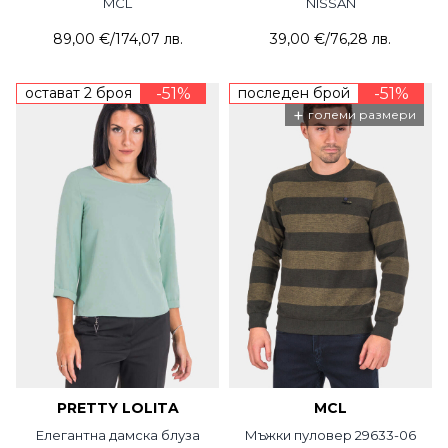
MCL
NISSAN
89,00 €
/
174,07 лв.
39,00 €
/
76,28 лв.
остават 2 броя
-51%
последен брой
-51%
+
големи размери
PRETTY LOLITA
MCL
Елегантна дамска блуза
Мъжки пуловер 29633-06