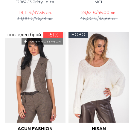
12862-13 Pritty Lolita
MCL
19,11 €
/
37,38 лв.
23,52 €
/
46,00 лв.
39,00 €
/
76,28 лв.
48,00 €
/
93,88 лв.
последен брой
-51%
НОВО
+
големи размери
ACUN FASHION
NISAN