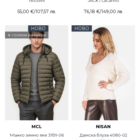
NISSAN
JACK / Lacarino
55,00 €
/
107,57 лв.
76,18 €
/
149,00 лв.
НОВО
НОВО
+
големи размери
MCL
NISAN
Мъжко зимно яке 31191-06
Дамска блуза 4080-02