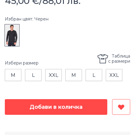
45,00 €
/
88,01 лв.
Избран цвят: Черен
Таблица
с размери
Избери
размер
M
L
XXL
M
L
XXL
Добави в количка