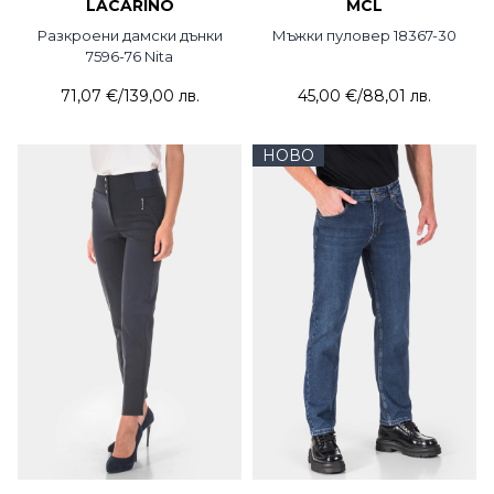
LACARINO
MCL
Разкроени дамски дънки
Мъжки пуловер 18367-30
7596-76 Nita
71,07 €
/
139,00 лв.
45,00 €
/
88,01 лв.
НОВО