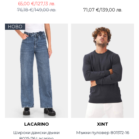
65,00 €
/
127,13 лв.
76,18 €
/
149,00 лв.
71,07 €
/
139,00 лв.
НОВО
LACARINO
XINT
Широки дамски дънки
Мъжки пуловер 801572-16
8025-76 Lacarino