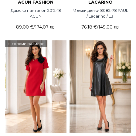
ACUN FASHION
LACARINO
Дамски панталон 2012-18
Мъжки дънки 8082-78 PAUL
ACUN
/ Lacarino / L31
89,00 €
/
174,07 лв.
76,18 €
/
149,00 лв.
+
големи размери