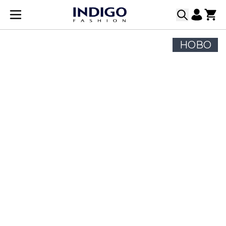
Прескачане към съдържанието
НОВО