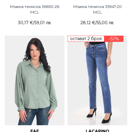
Мъжка тениска 36650-26
Мъжка тениска 35947-20
MCL
MCL
30,17 €
/
59,01 лв.
28,12 €
/
55,00 лв.
остават 2 броя
-51%
FAF
LACARINO