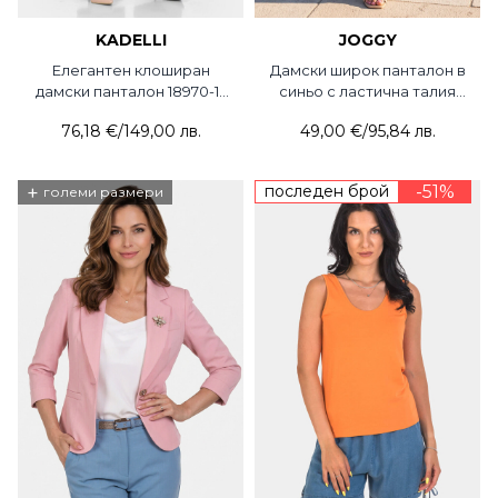
KADELLI
JOGGY
Елегантен клоширан
Дамски широк панталон в
дамски панталон 18970-17
синьо с ластична талия
KDL
201-08 JOGGY
76,18 €
/
149,00 лв.
49,00 €
/
95,84 лв.
+
последен брой
-51%
големи размери