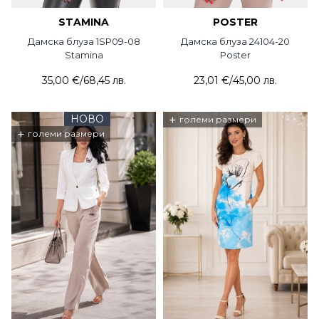
STAMINA
POSTER
Дамска блуза 1SP09-08
Дамска блуза 24104-20
Stamina
Poster
35,00 €
/
68,45 лв.
23,01 €
/
45,00 лв.
НОВО
+
големи размери
+
големи размери