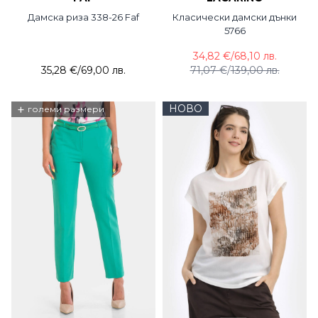
Дамска риза 338-26 Faf
Класически дамски дънки
5766
34,82 €
/
68,10 лв.
35,28 €
/
69,00 лв.
71,07 €
/
139,00 лв.
+
НОВО
големи размери