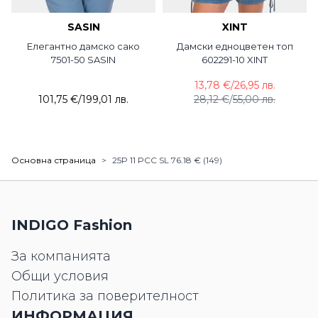
SASIN
XINT
Елегантно дамско сако
Дамски едноцветен топ
7501-50 SASIN
602291-10 XINT
13,78 €
/
26,95 лв.
101,75 €
/
199,01 лв.
28,12 €
/
55,00 лв.
Основна страница
>
25P 11 PCC SL 76.18 € (149)
INDIGO Fashion
За компанията
Общи условия
Политика за поверителност
ИНФОРМАЦИЯ