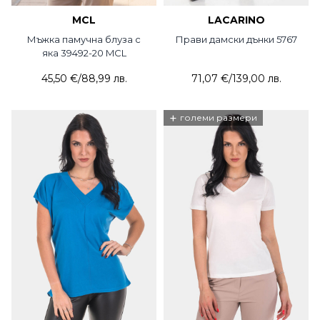
MCL
LACARINO
Мъжка памучна блуза с
Прави дамски дънки 5767
яка 39492-20 MCL
45,50 €
/
88,99 лв.
71,07 €
/
139,00 лв.
+
големи размери