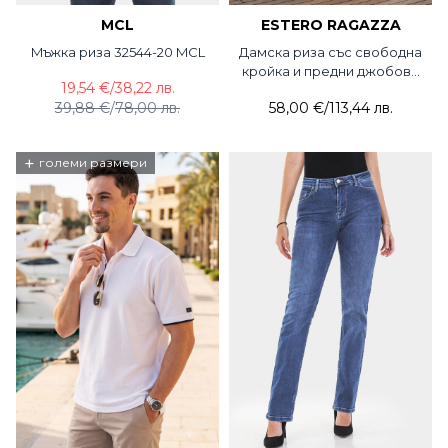
MCL
ESTERO RAGAZZA
Mъжка риза 32544-20 MCL
Дамска риза със свободна
кройка и предни джобове
19,54 €
/
38,22 лв.
3934-20 Estero Ragazza
39,88 €
/
78,00 лв.
58,00 €
/
113,44 лв.
+
големи размери