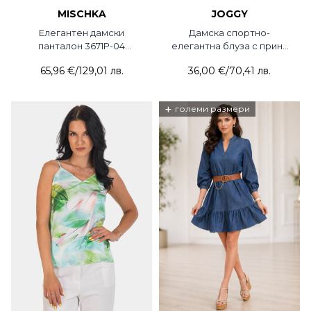
MISCHKA
JOGGY
Елегантен дамски
Дамска спортно-
панталон 3671P-04
елегантна блуза с принт
MISCHKA
348-21 JOGGY
65,96 €
/
129,01 лв.
36,00 €
/
70,41 лв.
+
големи размери