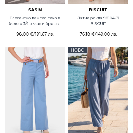
SASIN
BISCUIT
Елегантно дамско сако в
Лятна рокля 98104-17
бяло с 3/4 ръкав и брошка
BISCUIT
7738-20 Sasin
98,00 €
/
191,67 лв.
76,18 €
/
149,00 лв.
НОВО