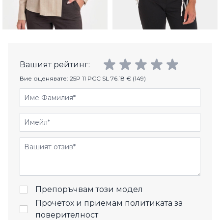
Вашият рейтинг:
Вие оценявате:
25P 11 PCC SL 76.18 € (149)
Име Фамилия
Имейл
Отзиви
Препоръчвам този модел
Прочетох и приемам
политиката за
поверителност