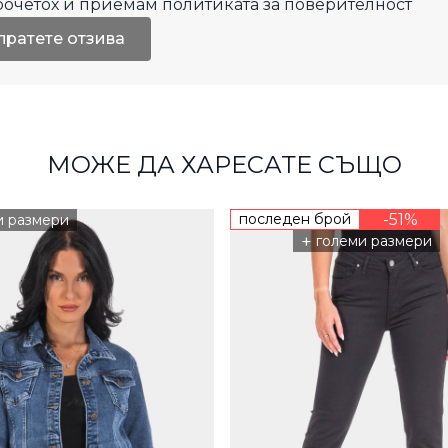
рочетох и приемам
политиката за поверителност
пратете отзива
МОЖЕ ДА ХАРЕСАТЕ СЪЩО
последен брой
-51%
и размери
+
големи размери