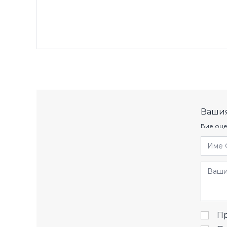
Вашия
Вие оце
Име 
Отзив
Пр