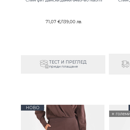
Слим фит дамски дънки 6489-80 Naomi
Слим 
71,07 €
/
139,00 лв.
ТЕСТ И ПРЕГЛЕД
преди плащане
НОВО
+
голем