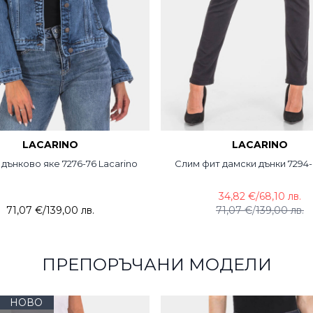
LACARINO
LACARINO
дънково яке 7276-76 Lacarino
Слим фит дамски дънки 7294
34,82 €
/
68,10 лв.
71,07 €
/
139,00 лв.
71,07 €
/
139,00 лв.
ПРЕПОРЪЧАНИ МОДЕЛИ
НОВО