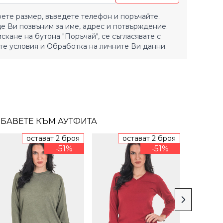
ете размер, въведете телефон и поръчайте.
е Ви позвъним за име, адрес и потвърждение.
искане на бутона "Поръчай", се съгласявате с
е условия
и
Обработка на личните Ви данни.
БАВЕТЕ КЪМ АУТФИТА
остават 2 броя
остават 2 броя
п
-51%
-51%