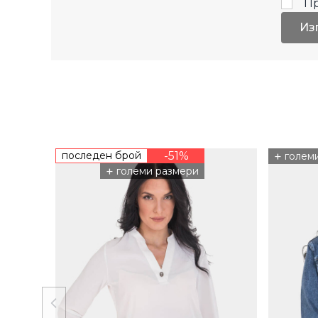
П
Из
последен брой
-51%
+
голем
+
големи размери