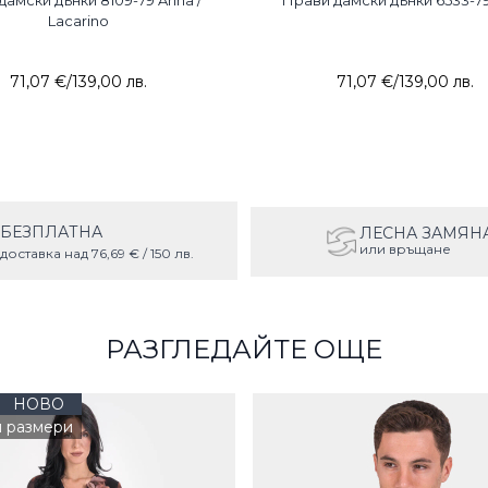
дамски дънки 8109-79 Anna /
Прави дамски дънки 6533-79
Lacarino
71,07 €
/
139,00 лв.
71,07 €
/
139,00 лв.
БЕЗПЛАТНА
ЛЕСНА ЗАМЯН
или връщане
доставка над 76,69 € / 150 лв.
РАЗГЛЕДАЙТЕ ОЩЕ
НОВО
и размери