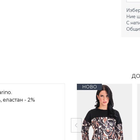
Избер
Ние щ
С нат
Общит
ДО
НОВО
rino.
, еластан - 2%