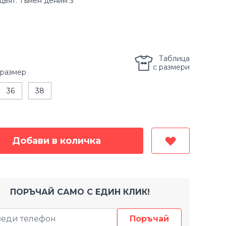
цвят: Тъмен деним 3
Таблица
с размери
размер
36
38
Добави в количка
ПОРЪЧАЙ САМО С ЕДИН КЛИК!
Поръчай