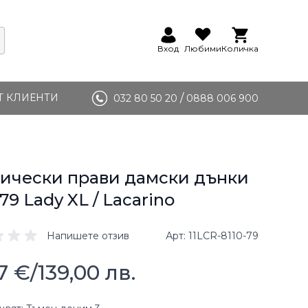
Вход
Любими
Количка
Т КЛИЕНТИ
/
032 80 50 20
0888 006 900
ически прави дамски дънки
-79 Lady XL / Lacarino
Напишете отзив
Арт
11LCR-8110-79
7 €
/
139,00 лв.