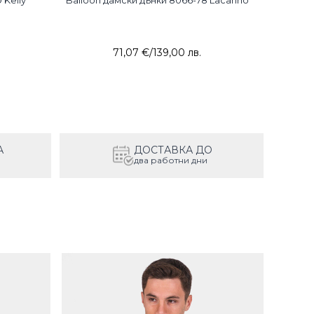
 Kelly
Balloon дамски дънки 8066-78 Lacarino
Слим
71,07 €
/
139,00 лв.
А
ДОСТАВКА ДО
два работни дни