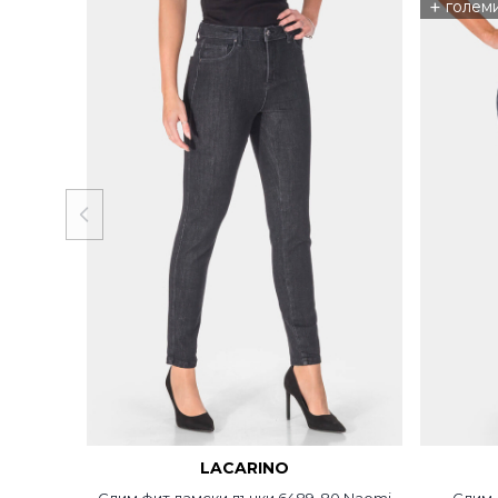
+
голем
LACARINO