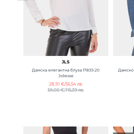
JLS
Дамска елегантна блуза 17835-20
Дамско 
Joliesse
28,91 €
/
56,54 лв.
59,00 €
/
115,39 лв.