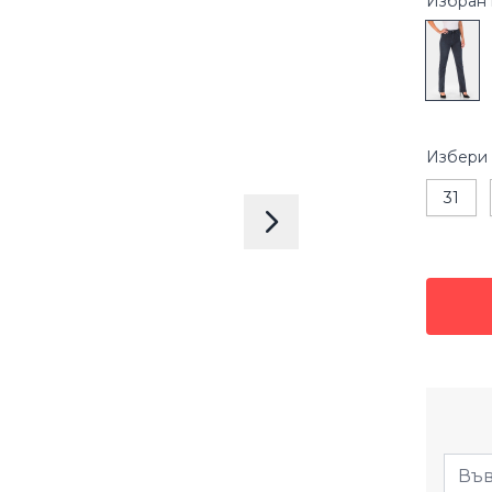
Избран 
Избери
31