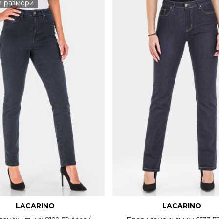
и размери
LACARINO
LACARINO