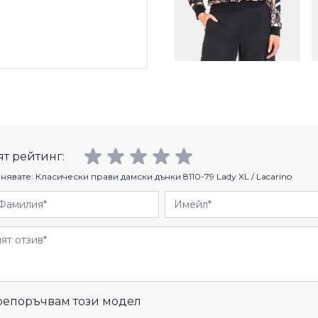
т рейтинг:
нявате:
Класически прави дамски дънки 8110-79 Lady XL / Lacarino
Фамилия
Имейл
и
епоръчвам този модел