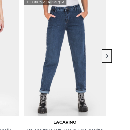
+
големи размери
LACARINO