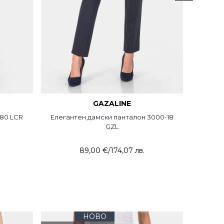
GAZALINE
-80 LCR
Елегантен дамски панталон 3000-18
Дамски
GZL
89,00 €
/
174,07 лв.
НОВО
+
голем