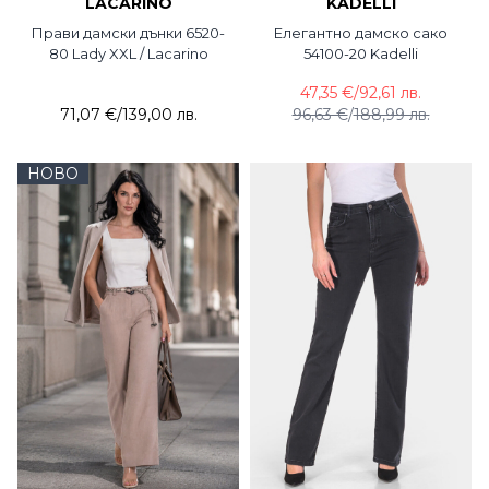
LACARINO
KADELLI
Прави дамски дънки 6520-
Елегантно дамско сако
80 Lady XXL / Lacarino
54100-20 Kadelli
47,35 €
/
92,61 лв.
71,07 €
/
139,00 лв.
96,63 €
/
188,99 лв.
НОВО