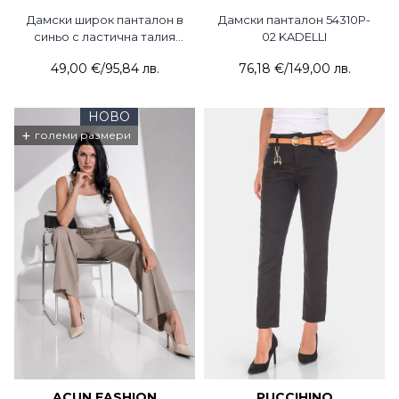
Дамски широк панталон в
Дамски панталон 54310P-
синьо с ластична талия
02 KADELLI
201-08 JOGGY
49,00 €
/
95,84 лв.
76,18 €
/
149,00 лв.
НОВО
+
големи размери
ACUN FASHION
PUCCIHINO