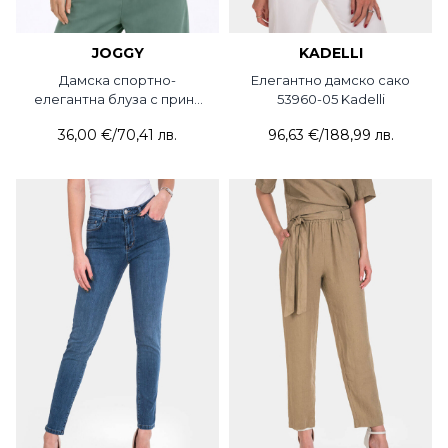
JOGGY
KADELLI
Дамска спортно-
Елегантно дамско сако
елегантна блуза с принт
53960-05 Kadelli
351-05 JOGGY
36,00 €
/
70,41 лв.
96,63 €
/
188,99 лв.