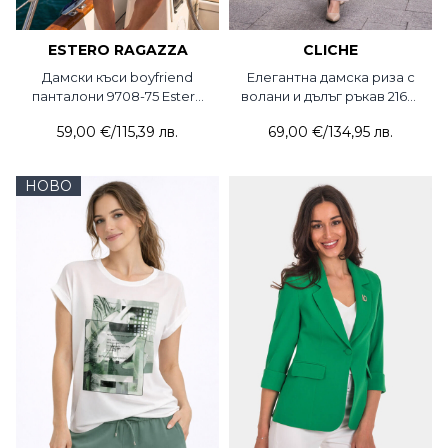
ESTERO RAGAZZA
CLICHE
Дамски къси boyfriend
Елегантна дамска риза с
панталони 9708-75 Estero
волани и дълъг ръкав 2169-
Ragazza
45 Cliche
59,00 €
/
115,39 лв.
69,00 €
/
134,95 лв.
НОВО