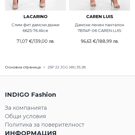
LACARINO
CAREN LUIS
Слим фит дамски дънки
Дамски ленен панталон
6625-76 Alice
7B114P-06 CAREN LUIS
71,07 €
/
139,00 лв.
96,63 €
/
188,99 лв.
Основна страница
>
25P 22 JGG (69) 35.28
INDIGO Fashion
За компанията
Общи условия
Политика за поверителност
ИНФОРМАЦИЯ