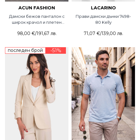
ACUN FASHION
LACARINO
Дамски бежов панталон с
Прави дамски дънки 7498-
широк крачол и плетен
80 Kelly
колан 5090-02 ACUN
98,00 €
/
191,67 лв.
71,07 €
/
139,00 лв.
последен брой
-51%