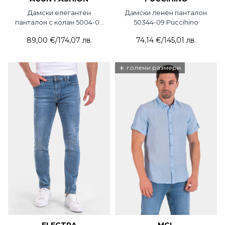
Дамски елегантен
Дамски ленен панталон
панталон с колан 5004-03
50344-09 Puccihino
ACUN
89,00 €
/
174,07 лв.
74,14 €
/
145,01 лв.
+
големи размери