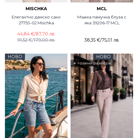
MISCHKA
MCL
Елегантно дамско сако
Мъжка памучна блуза с
2775S-02 Mischka
яка 39206-17 MCL
44,84 €
/
87,70 лв.
91,52 €
/
179,00 лв.
38,35 €
/
75,01 лв.
НОВО
НОВО
+
големи размери