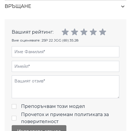
ВРЪЩАНЕ
Вашият рейтинг:
Вие оценявате:
25P 22 JGG (69) 35.28
Име Фамилия
Имейл
Отзиви
Препоръчвам този модел
Прочетох и приемам
политиката за
поверителност