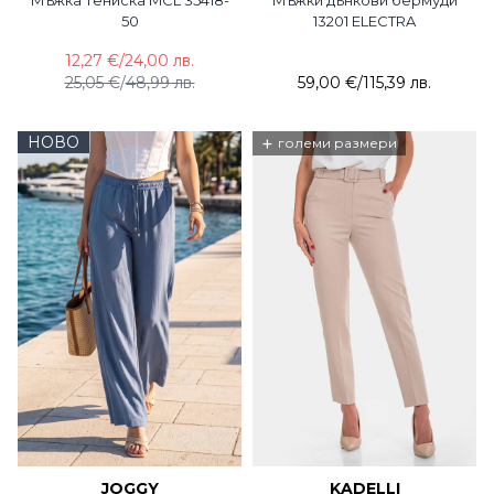
50
13201 ELECTRA
12,27 €
/
24,00 лв.
25,05 €
/
48,99 лв.
59,00 €
/
115,39 лв.
НОВО
+
големи размери
JOGGY
KADELLI