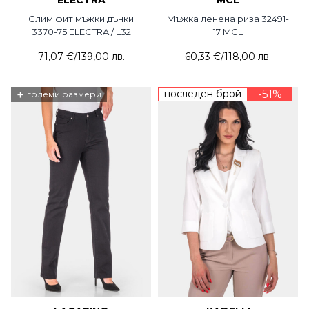
ELECTRA
MCL
Слим фит мъжки дънки
Мъжка ленена риза 32491-
3370-75 ELECTRA / L32
17 MCL
71,07 €
/
139,00 лв.
60,33 €
/
118,00 лв.
+
последен брой
-51%
големи размери