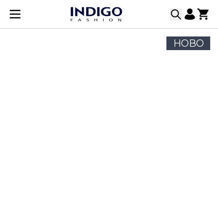
Прескачане към съдържанието
НОВО