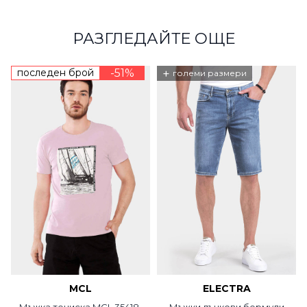
РАЗГЛЕДАЙТЕ ОЩЕ
последен брой
-51%
+
големи размери
MCL
ELECTRA
Мъжка тениска MCL 35418-
Мъжки дънкови бермуди