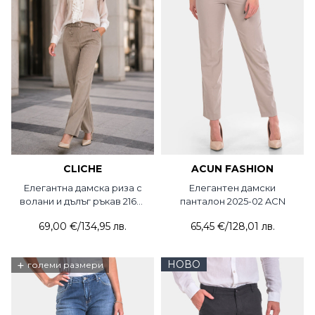
CLICHE
ACUN FASHION
Елегантна дамска риза с
Елегантен дамски
волани и дълъг ръкав 2169-
панталон 2025-02 ACN
20 Cliche
69,00 €
/
134,95 лв.
65,45 €
/
128,01 лв.
+
НОВО
големи размери