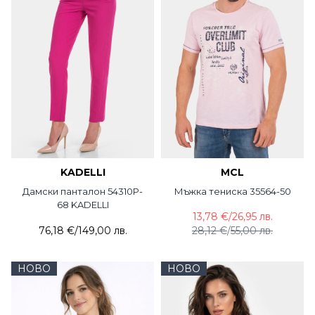
KADELLI
MCL
Дамски панталон 54310P-
Мъжка тениска 35564-50
68 KADELLI
13,78 €
/
26,95 лв.
76,18 €
/
149,00 лв.
28,12 €
/
55,00 лв.
НОВО
НОВО