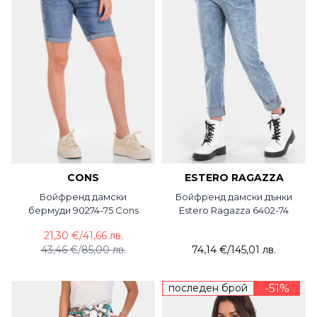
CONS
ESTERO RAGAZZA
Бойфренд дамски
Бойфренд дамски дънки
бермуди 90274-75 Cons
Estero Ragazza 6402-74
21,30 €
/
41,66 лв.
43,46 €
/
85,00 лв.
74,14 €
/
145,01 лв.
последен брой
-51%