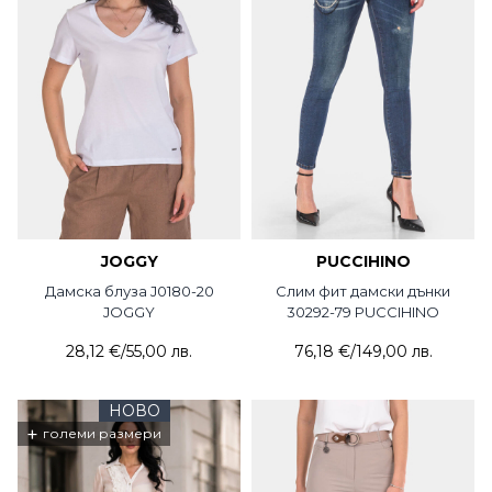
JOGGY
PUCCIHINO
Дамска блуза J0180-20
Слим фит дамски дънки
JOGGY
30292-79 PUCCIHINO
28,12 €
/
55,00 лв.
76,18 €
/
149,00 лв.
НОВО
+
големи размери