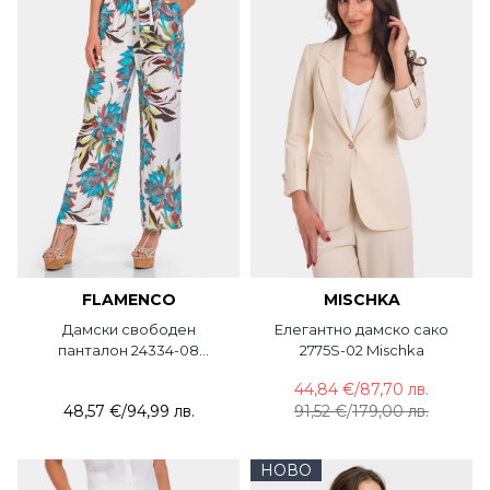
FLAMENCO
MISCHKA
Дамски свободен
Елегантно дамско сако
панталон 24334-08
2775S-02 Mischka
FLAMENCO
44,84 €
/
87,70 лв.
48,57 €
/
94,99 лв.
91,52 €
/
179,00 лв.
НОВО