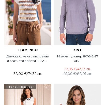
FLAMENCO
XINT
Дамска блузка с къс ръкав
Мъжки пуловер 801642-27
и златисти пайети 10122-01
XINT
Flamenco
22,05 €
/
43,13 лв.
38,00 €
/
74,32 лв.
45,00 €
/
88,01 лв.
+
големи размери