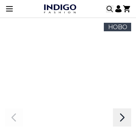
Прескачане към съдържанието
НОВО