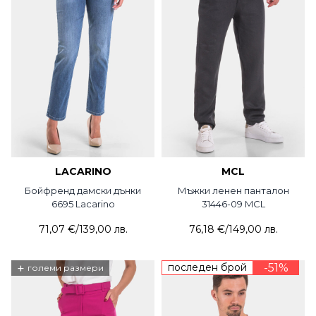
LACARINO
MCL
Бойфренд дамски дънки
Мъжки ленен панталон
6695 Lacarino
31446-09 MCL
71,07 €
/
139,00 лв.
76,18 €
/
149,00 лв.
+
последен брой
-51%
големи размери