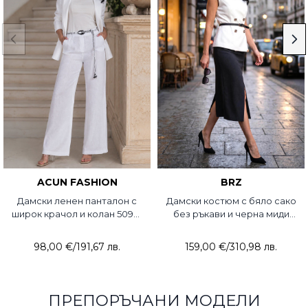
ACUN FASHION
BRZ
Дамски ленен панталон с
Дамски костюм с бяло сако
широк крачол и колан 5090-
без ръкави и черна миди
20 ACUN
пола 3454-20 BRZ
98,00 €
/
191,67 лв.
159,00 €
/
310,98 лв.
ПРЕПОРЪЧАНИ МОДЕЛИ