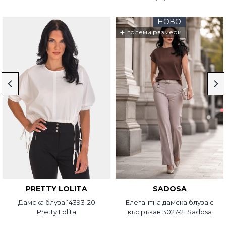
НОВО
+
големи размери
PRETTY LOLITA
SADOSA
Дамска блуза 14393-20
Елегантна дамска блуза с
Pretty Lolita
къс ръкав 3027-21 Sadosa