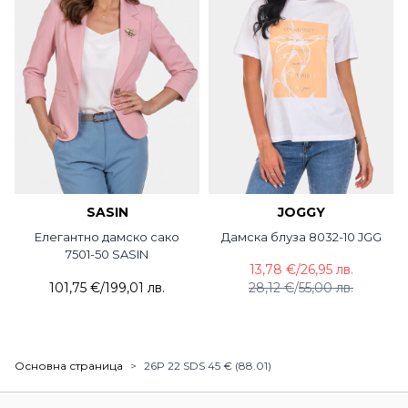
SASIN
JOGGY
Елегантно дамско сако
Дамска блуза 8032-10 JGG
7501-50 SASIN
13,78 €
/
26,95 лв.
101,75 €
/
199,01 лв.
28,12 €
/
55,00 лв.
Основна страница
>
26P 22 SDS 45 € (88.01)