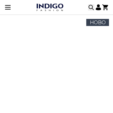
Прескачане към съдържанието
НОВО