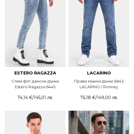
ESTERO RAGAZZA
LACARINO
Слим фит дамски дънки
Прави мъжки дънки 6643
Estero Ragazza 6445
LACARINO / Ronney
74,14 €
/
145,01 лв.
76,18 €
/
149,00 лв.