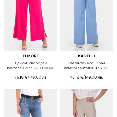
FI MORE
KADELLI
Дамски свободен
Елегантен клоширан
панталон 27777-68 FI MORE
дамски панталон 18970-17
KDL
76,18 €
/
149,00 лв.
76,18 €
/
149,00 лв.