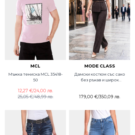
MCL
MODE CLASS
Мъжка тениска MCL 35418-
Дамски костюм със сако
50
без ръкав и широк
панталон 5751-21 MDC
12,27 €
/
24,00 лв.
25,05 €
/
48,99 лв.
179,00 €
/
350,09 лв.