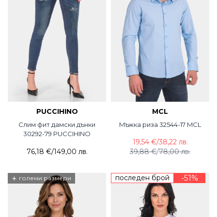
PUCCIHINO
MCL
Слим фит дамски дънки
Mъжка риза 32544-17 MCL
30292-79 PUCCIHINO
19,54 €
/
38,22 лв.
76,18 €
/
149,00 лв.
39,88 €
/
78,00 лв.
+
последен брой
-51%
големи размери