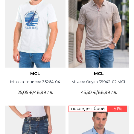
MCL
MCL
Мъжка тениска 35264-04
Мъжка блуза 39942-02 MCL
25,05 €
/
48,99 лв.
45,50 €
/
88,99 лв.
последен брой
-51%