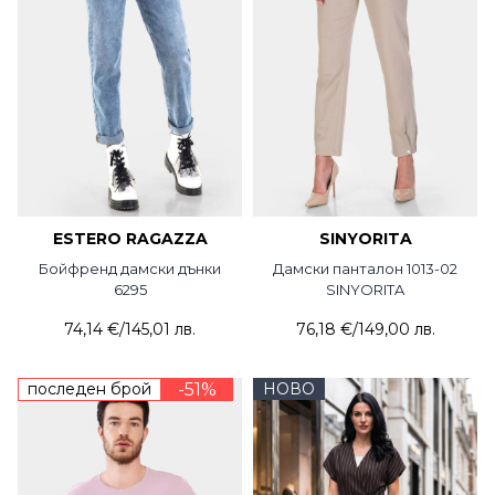
ESTERO RAGAZZA
SINYORITA
Бойфренд дамски дънки
Дамски панталон 1013-02
6295
SINYORITA
74,14 €
/
145,01 лв.
76,18 €
/
149,00 лв.
последен брой
-51%
НОВО