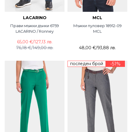
LACARINO
MCL
Прави мъжки дънки 6759
Мъжки пуловер 18912-09
LACARINO / Ronney
MCL
65,00 €
/
127,13 лв.
76,18 €
/
149,00 лв.
48,00 €
/
93,88 лв.
последен брой
-51%