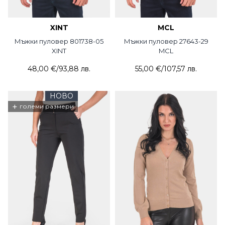
XINT
MCL
Мъжки пуловер 801738-05
Мъжки пуловер 27643-29
XINT
MCL
48,00 €
/
93,88 лв.
55,00 €
/
107,57 лв.
НОВО
+
големи размери