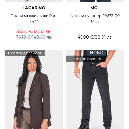
LACARINO
MCL
Прави мъжки дънки Paul
Мъжки пуловер 29673-30
6477
MCL
65,00 €
/
127,13 лв.
76,18 €
/
149,00 лв.
45,00 €
/
88,01 лв.
+
НОВО
големи размери
+
големи размери