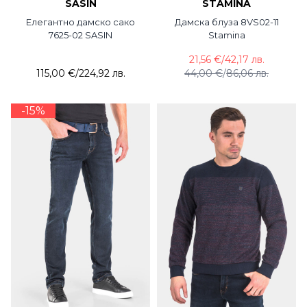
SASIN
STAMINA
Елегантно дамско сако
Дамска блуза 8VS02-11
7625-02 SASIN
Stamina
21,56 €
/
42,17 лв.
115,00 €
/
224,92 лв.
44,00 €
/
86,06 лв.
-15%