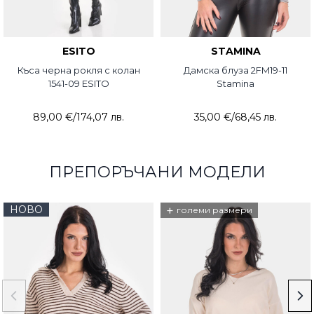
ESITO
STAMINA
Къса черна рокля с колан
Дамска блуза 2FM19-11
1541-09 ESITO
Stamina
89,00 €
/
174,07 лв.
35,00 €
/
68,45 лв.
ПРЕПОРЪЧАНИ МОДЕЛИ
НОВО
+
големи размери