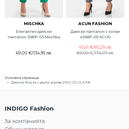
MISCHKA
ACUN FASHION
Елегантен дамски
Дамски панталон с колан
панталон 3581P-05 Mischka
4066P-09 ACUN
43,61 €
/
85,29 лв.
69,00 €
/
134,95 лв.
89,00 €
/
174,07 лв.
Основна страница
>
Дамска блуза с дълъг ръкав 2100-02 CLICHE
INDIGO Fashion
За компанията