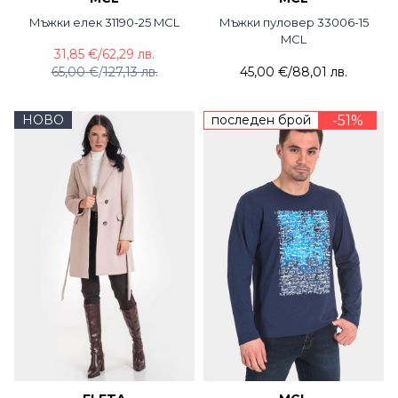
Мъжки елек 31190-25 MCL
Мъжки пуловер 33006-15
MCL
31,85 €
/
62,29 лв.
65,00 €
/
127,13 лв.
45,00 €
/
88,01 лв.
НОВО
последен брой
-51%