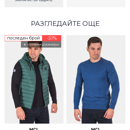
РАЗГЛЕДАЙТЕ ОЩЕ
последен брой
-51%
+
големи размери
MCL
MCL