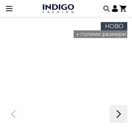
Прескачане към съдържанието
НОВО
+
големи размери