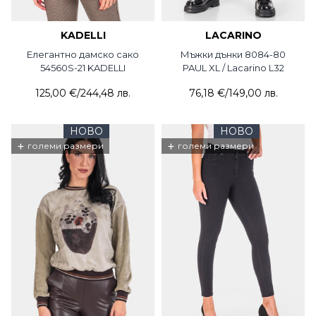
KADELLI
LACARINO
Елегантно дамско сако
Мъжки дънки 8084-80
54560S-21 KADELLI
PAUL XL / Lacarino L32
125,00 €
/
244,48 лв.
76,18 €
/
149,00 лв.
НОВО
НОВО
+
+
големи размери
големи размери