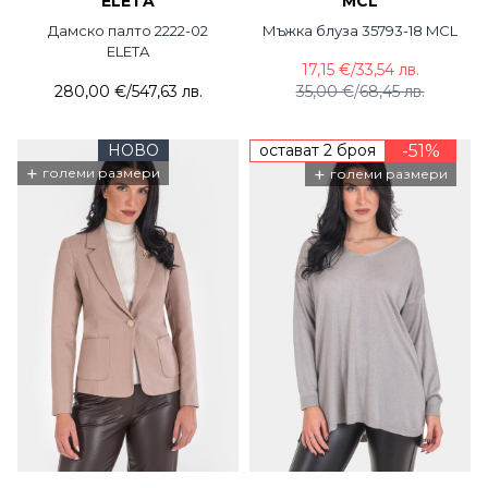
ELETA
MCL
Дамско палто 2222-02
Мъжка блуза 35793-18 MCL
ELETA
17,15 €
/
33,54 лв.
280,00 €
/
547,63 лв.
35,00 €
/
68,45 лв.
НОВО
остават 2 броя
-51%
+
+
големи размери
големи размери